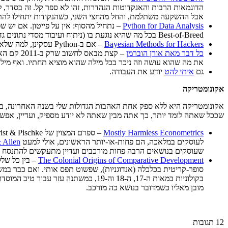
הדוגמאות הרבות והאנקדוטות הנהדרות, זהו לא ספר קל. זה בסדר, 
אבל ההשקעה משתלמת, והחל מהחצי השני, כשהנקודות יתחילו להת
Python for Data Analysis
Best-of-Breed בכל מה שהיא נוגעת בו (ניתוח ועיבוד מסדי נתונים גדולים, Scraping וכו' וכו') הופכת אותה לכלי מספר 1 עבור אנליסטים כמותיים ומתכנתים העושים את צעדיהם הראשונים במקצוע.
Bayesian Methods for Hackers
– אם ב-Python עסקינן, למה שלא תעשו היכרות מעמיקה עם סטטיסטיקה בייסיאנית? אם אתם עושים זאת, וודאו שזה עם הספריה PyMC.
כל דבר מאת אורן הוברמן
– קצת מבאס לחשוב שרק ב-2011 קם האיש שהצליח להביא את המדע הפופולרי למיינסטרים, ועדיין, מוטב מאוחר מאשר אף פעם. עזבו לרגע את
את מה שהוא עושה וזה ניכר בכל מילה שהוא מוציא תחתיו. ואף מיל
גם
איתי להט
יודע את העבודה.
אקונומטריקה
אקונומטריקה היא ללא ספק אחת האהבות הגדולות שלי בשנה האחרונה, בע
שככל שאתה לומד יותר, כך אתה מבין שאתה לא יודע מספיק, ועדיין, אפשר
Mostly Harmless Econometrics
לעוסקים במלאכה, הם פחות-או-יותר הראשונים, אולי למעט
 Allen
שעוסקים בנושאים הרבה פחות מורכבים ועדיין מתעקשים להתנסח בכ
The Colonial Origins of Comparative Development
– בין כל של
מובן מאליו כשמדובר בנושא כה מורכב.
12
תגובות