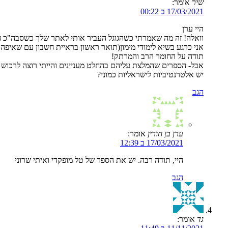
שיר
אומר:
17/03/2021 ב 00:22
היי ערן
וואלה! זה מה שאמרתי כשהגוגל העביר אותי לאתר שלך כשסבה"כ 
אני כרגע בשיא לימודי מימון(תואר ראשון בראיית חשבון עם שאיפה
תודה על החומר הרב והמרתק!
אבל- הספרים שהמלצת עליהם בהחלט מעניינים והייתי רוצה לרכ
יש אלטרנטיביות לישראליות כמוני?
הגב
ערן בן חורין
אומר:
17/03/2021 ב 12:39
היי, תודה רבה. יש את הספר של טל מופקדי ואיתי שרוני
הגב
גד
אומר: