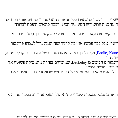
 שאני מכיר לשני הנושאים הללו והאמת היא שזה די הפתיע אותי בהתחלה.
 עד כמה התיאוריה המימונית הכי מורכבת פתאום הופכת לברורה
שניהם הקימו את האתר מספר אחת בארץ למשקיעי ערך ואנליסטים, ואני
יאה, אבל כבר עכשיו אני יכול להגיד שזה תענוג גדול לשמוע פרופסור
Bodie, Kan
, ולא כל כך בצדק. אמנם ספרם של האחרונים קריא ומהנה,
– כמה קל להבין את מודליאני ומילר כאשר העוסקים במלאכה הם שני פרופסורים חביבים מ-Berkeley, שמוכיחים בעזרת מתמטיקה פשוטה את
רנט / מרצה למימון.
ייבהלו מעט מהאופי המתמטי של הספר ויש שדווקא יתחברו אליו בשל כך.
– רק לאחרונה התוודעתי לספר הזה, קצת מאוחר מדי לצערי. כל מי שמתכנן ללמוד תארים מתקדמים במימון או כלכלה ולא למד תואר מתמטי במסגרת לימודי ה-B.A שלו ימצא עניין רב בספר הזה. הוא
כיצד פיתח אותה בצוותא עם פרופ' עמוס טברסקי המנוח. למרות