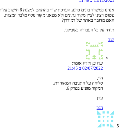
11/11/2021 ב 11:49
אנחנו במשרד בונים כרגע הערכת שווי בהתאם למצגת 6 חישוב עלות ההון המשוקללת, רצינו לדעת מהיכן נלקחה פרמית גודל המופיע בעמוד 68.
פשוט רצינו לציין מקור נתונים ולא מצאנו מקור נוסף מלבד המצגת,
האם מדובר באתר של דמודרן?
תודה על כל העבודה בשבילנו.
הגב
ערן בן חורין
אומר:
02/07/2022 ב 21:45
היי,
סליחה על התגובה המאוחרת.
המקור מופיע בפרק 6.
ערן
הגב