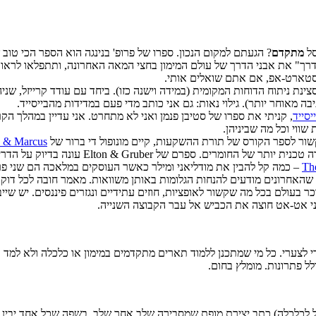
סל
מתקדם
? הגעתם למקום הנכון. ספרו של פרופ' בנינגה הוא הספר הכי טוב
רך" את אבני הדרך של עולם המימון בחצי המאה האחרונה, ותתפלאו לראות
 סטארט-אפ, אם אתם שואלים אותי.
סצינת ניתוח הדוחות המקומית (במידה וישנה כזו). ביחד עם עודד קרייזל, 
מאוחר יותר). גילוי נאות: גם אני כותב מדי פעם במדידות מהבייסייד.
סייד
, קניתי את ספרו של סטיבן פנמן ואני לא מתחרט. אני עדיין במהלך הקר
שווי וכל מה שביניהן.
ור לספר הקורס של תורת ההשקעות, קיים מונופול די ברור של
e & Marcus
פרם של Elton & Gruber עונה בדיוק על הדרישה הזו.
Th
 שהאחרונים מודעים להנחות הגלומות באותן משוואות. מאמר חובה לכל דוקטו
ר בעולם בכל מה שקשור לאופציות, חוזים עתידיים ונגזרים פיננסים. יש ש
י אט-אט חוצה את הכביש אל עבר הקבוצה השנייה.
ל פתרונות. מומלץ בחום.
 לכלכלה) כתב יצירת מופת שמסבירה שלב אחר שלב, בשפה שכל אחד יבין, 