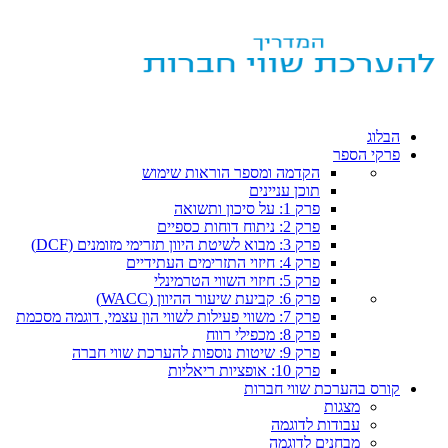
הבלוג
פרקי הספר
הקדמה ומספר הוראות שימוש
תוכן עניינים
פרק 1: על סיכון ותשואה
פרק 2: ניתוח דוחות כספיים
פרק 3: מבוא לשיטת היוון תזרימי מזומנים (DCF)
פרק 4: חיזוי התזרימים העתידיים
פרק 5: חיזוי השווי הטרמינלי
פרק 6: קביעת שיעור ההיוון (WACC)
פרק 7: משווי פעילות לשווי הון עצמי, דוגמה מסכמת
פרק 8: מכפילי רווח
פרק 9: שיטות נוספות להערכת שווי חברה
פרק 10: אופציות ריאליות
קורס בהערכת שווי חברות
מצגות
עבודות לדוגמה
מבחנים לדוגמה