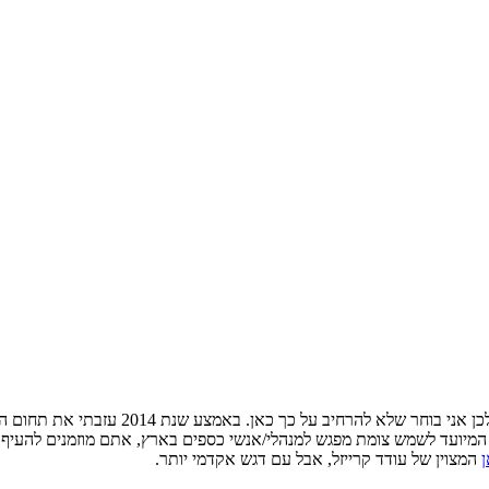
ן אני בוחר שלא להרחיב על כך כאן. באמצע שנת 2014 עזבתי את תחום הערכות השווי בכדי לשמש כ-CFO של חברת
 המיועד לשמש צומת מפגש למנהלי/אנשי כספים בארץ, אתם מוזמנים להעיף ב
המצוין של עודד קרייזל, אבל עם דגש אקדמי יותר.