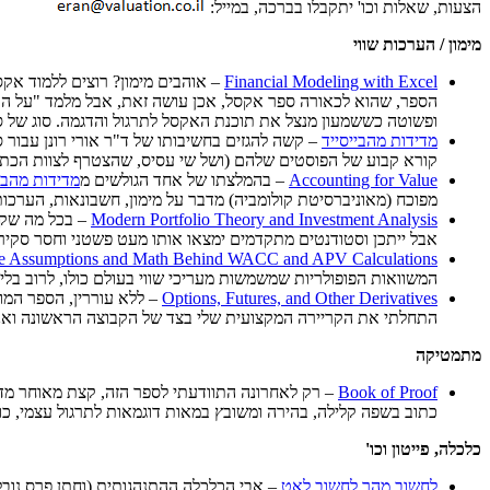
הצעות, שאלות וכו' יתקבלו בברכה, במייל:
מימון / הערכות שווי
Financial Modeling with Excel
– אוהבים מימון? רוצים ללמוד אק
הספר, שהוא לכאורה ספר אקסל, אכן עושה זאת, אבל מלמד "על הד
ופשוטה כששמעון מנצל את תוכנת האקסל לתרגול והדגמה. סוג של
מדידות מהבייסייד
– קשה להגזים בחשיבותו של ד"ר אורי רונן עבור 
קורא קבוע של הפוסטים שלהם (ושל שי עסיס, שהצטרף לצוות הכתיבה 
Accounting for Value
– בהמלצתו של אחד הגולשים מ
מדידות מהביי
מפוכח (מאוניברסיטת קולומביה) מדבר על מימון, חשבונאות, הערכות 
Modern Portfolio Theory and Investment Analysis
– בכל מה שקש
אבל ייתכן וסטודנטים מתקדמים ימצאו אותו מעט פשטני וחסר סקירה טכנית יותר של החומרים. ס
e Assumptions and Math Behind WACC and APV Calculations
המשוואות הפופולריות שמשמשות מעריכי שווי בעולם כולו, לרוב בלי
Options, Futures, and Other Derivatives
– ללא עוררין, הספר המוכ
התחלתי את הקריירה המקצועית שלי בצד של הקבוצה הראשונה ואנ
מתמטיקה
Book of Proof
כתוב בשפה קלילה, בהירה ומשובץ במאות דוגמאות לתרגול עצמי, כול
כלכלה, פייטון וכו'
לחשוב מהר לחשוב לאט
– אבי הכלכלה ההתנהגותית (וחתן פרס נובל