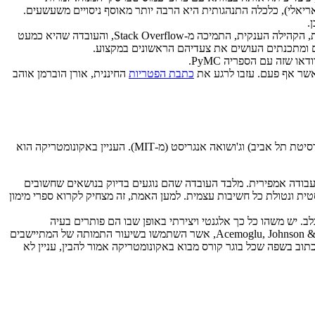
אריאלי), כלכלה התנהגותית היא הרבה יותר מאוסף ניסויים משעשעים.
.
– נתחיל מהסוף: אין על פייטון. אם יש שפה אחת שאתם מתכננים ללמוד, דאגו שזו תהיה פייטון. הידידותיות, המהירות, הקהילה הענקית, התמיכה מ-Stack Overflow, והעובדה שהיא כמעט
כתבת הפטריות
החיננית, אורן הוברמן אוהב
, רועי ששון (שניהם מאוניברסיטת תל אביב) וג'ושואה אנגריסט (מ-MIT). העניין באקונומטריקה הוא
לה שמתכנן לעסוק בעבודה אמפירית. מלבד העובדה שהם נוגעים בדיוק בנושאים שחשובים
10 אקדמי בשפה הומוריסטית ונטולת כל חשיבות עצמית. למען האמת, זה מצחיק לקרוא ספרי מימון
 בלב. יש משהו כל כך אלגנטי ויצירתי באופן שבו הם פותרים בעיה
סופר-קריטית בכלכלה (אנדוגניות), שפשוט תפס אותי. ואם כבר במשתני עזר עסקינן, קשה שלא לדבר על מאמרם הסופר-מצוטט של Acemoglu, Johnson & Robinson, אשר השתמשו בשיעור התמותה של המתיישבים
 היצירתיות הנפלאה והיישום המיומן, המאמר כתוב בשפה שכל בוגר קורס מבוא באקונומטריקה אמור להבין, עניין לא