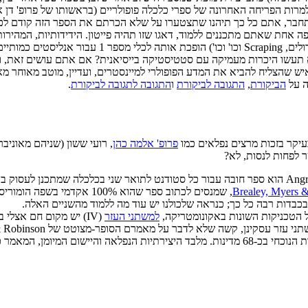
למרות הפריחה האחרונה של ספרי כלכלה פופולריים (בראשותו של פרופ' דן 
חבר, אתם כל כך תיהנו שתצטערו על שלא הכרתם את הספר הזה קודם לכן
ה על
הביקורת
,
התגובה לביקורת
ו
התגובה לתגובה לביקורת
.
יקר בזכות מרצים נפלאים כמו
פרופ' אלמה כהן
 לפחות לנסות, לא?
– ספרם המצוין של Angrist & Pischke הוא ספר חובה עבור כל סטודנט לתואר שני בכלכ
Brealey, Myers &
, שמנסים לכתוב ספר שהוא 0%
בדות רבה כל כך; כנראה שלכולנו יש עוד מה ללמוד מהשניים האלה.
ל הטכניקות השונות באקונומטריקה,
למשתני העזר
(IV) יש מקום חם אצלי
בקולוניות במאות ה-17, ה-18 וה-19, כמשתנה עזר עבור טיב המוסדות הנוכחי בכ-68 מדינות. מלבד