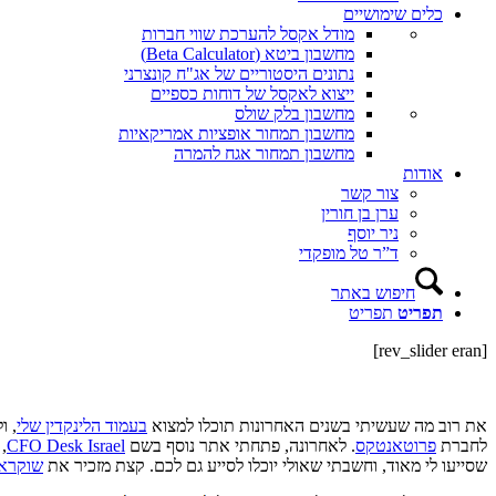
כלים שימושיים
מודל אקסל להערכת שווי חברות
מחשבון ביטא (Beta Calculator)
נתונים היסטוריים של אג"ח קונצרני
ייצוא לאקסל של דוחות כספיים
מחשבון בלק שולס
מחשבון תמחור אופציות אמריקאיות
מחשבון תמחור אגח להמרה
אודות
צור קשר
ערן בן חורין
ניר יוסף
ד”ר טל מופקדי
חיפוש באתר
תפריט
תפריט
[rev_slider eran]
את רוב מה שעשיתי בשנים האחרונות תוכלו למצוא
בעמוד הלינקדין שלי
, ולכ
לחברת
פרוטאנטקס
. לאחרונה, פתחתי אתר נוסף בשם
CFO Desk Israel
,
שסייעו לי מאוד, וחשבתי שאולי יוכלו לסייע גם לכם. קצת מזכיר את
שוקראן