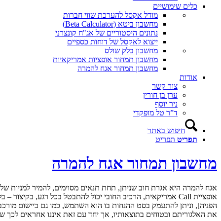
כלים שימושיים
מודל אקסל להערכת שווי חברות
מחשבון ביטא (Beta Calculator)
נתונים היסטוריים של אג"ח קונצרני
ייצוא לאקסל של דוחות כספיים
מחשבון בלק שולס
מחשבון תמחור אופציות אמריקאיות
מחשבון תמחור אגח להמרה
אודות
צור קשר
ערן בן חורין
ניר יוסף
ד”ר טל מופקדי
חיפוש באתר
תפריט
תפריט
מחשבון תמחור אגח להמרה
אגח להמרה היא אגרת חוב שניתן, תחת תנאים מסוימים, להמיר למניות של ח
אופציית Call אמריקאית, הרכיב החובי יכול להתבטל בכל רגע, בקיצור – בלאגן… האלגוריתם שמאחורי מחשבון זה מבוסס על קוד שכתב פרופסור Jayanth R. Varma, בהסתמך על מאמר מאת Tsiveriotis & Fernandes
הפניה]
, וניתן להתעמק בסט ההנחות בו הוא השתמש, כמו גם ביישום מורכב
את האלגוריתם ובטוחים בתוצאותיו, אך יחד עם זאת איננו אחראים לכך שה