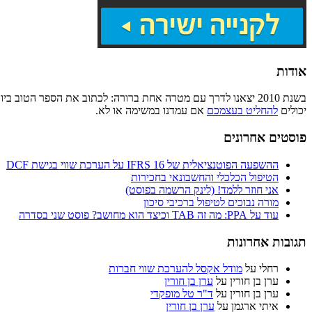
אודות
בשנת 2010 יצאנו לדרך עם מטרה אחת ברורה: לכתוב את הספר הטוב
יכולים
להחליט בעצמכם
אם עמדנו במשימה או לא.
פוסטים אחרונים
ההשפעה הפוטנציאלית של IFRS 16 על הערכת שווי בגישת DCF
הטיפול הכלכלי והחשבונאי בחכירות
אני חוזר ללמד! (לינק הרשמה בפוסט)
מורה נבוכים לטיפול ברכיבי סיכון
עוד על PPA: מה זה TAB וכיצד הוא מחושב? פוסט שני בסדרה
תגובות אחרונות
רחלי
על
מודל אקסל להערכת שווי חברות
ערן בן חורין
על
ערן בן חורין
ערן בן חורין
על
ד"ר טל מופקדי
איתי ארגמן
על
ערן בן חורין