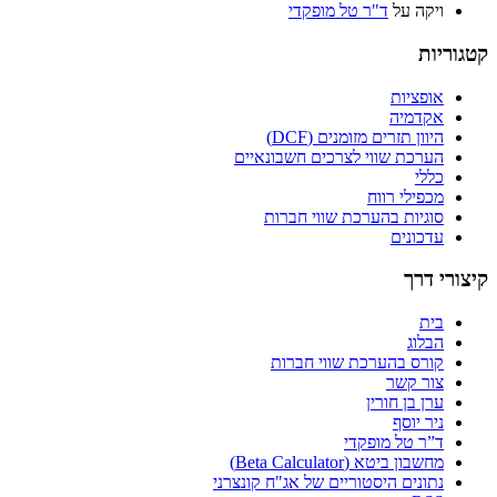
ויקה
על
ד"ר טל מופקדי
קטגוריות
אופציות
אקדמיה
היוון תזרים מזומנים (DCF)
הערכת שווי לצרכים חשבונאיים
כללי
מכפילי רווח
סוגיות בהערכת שווי חברות
עדכונים
קיצורי דרך
בית
הבלוג
קורס בהערכת שווי חברות
צור קשר
ערן בן חורין
ניר יוסף
ד”ר טל מופקדי
מחשבון ביטא (Beta Calculator)
נתונים היסטוריים של אג"ח קונצרני