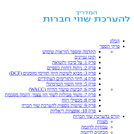
הבלוג
פרקי הספר
הקדמה ומספר הוראות שימוש
תוכן עניינים
פרק 1: על סיכון ותשואה
פרק 2: ניתוח דוחות כספיים
פרק 3: מבוא לשיטת היוון תזרימי מזומנים (DCF)
פרק 4: חיזוי התזרימים העתידיים
פרק 5: חיזוי השווי הטרמינלי
פרק 6: קביעת שיעור ההיוון (WACC)
פרק 7: משווי פעילות לשווי הון עצמי, דוגמה מסכמת
פרק 8: מכפילי רווח
פרק 9: שיטות נוספות להערכת שווי חברה
פרק 10: אופציות ריאליות
קורס בהערכת שווי חברות
מצגות
עבודות לדוגמה
מבחנים לדוגמה