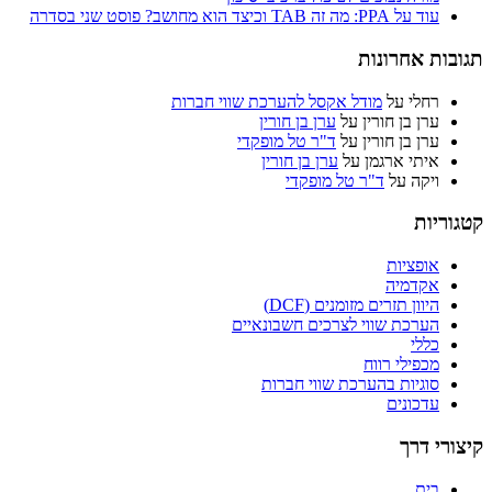
עוד על PPA: מה זה TAB וכיצד הוא מחושב? פוסט שני בסדרה
תגובות אחרונות
רחלי
על
מודל אקסל להערכת שווי חברות
ערן בן חורין
על
ערן בן חורין
ערן בן חורין
על
ד"ר טל מופקדי
איתי ארגמן
על
ערן בן חורין
ויקה
על
ד"ר טל מופקדי
קטגוריות
אופציות
אקדמיה
היוון תזרים מזומנים (DCF)
הערכת שווי לצרכים חשבונאיים
כללי
מכפילי רווח
סוגיות בהערכת שווי חברות
עדכונים
קיצורי דרך
בית