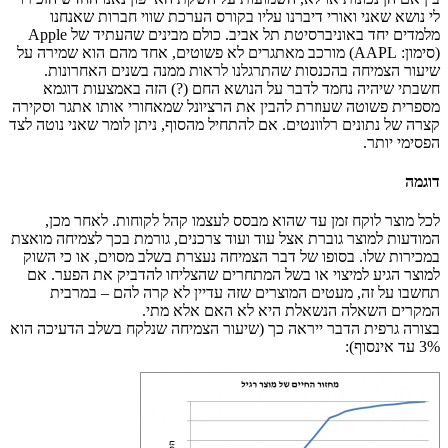
לי נושא שאני ואורי דיברנו עליו בקורס הערכת שווי חברות שאנחנו
מלמדים יחד באוניברסיטת תל אביב. כולם מבינים שהעתיד של Apple
(סימון: AAPL) מורכב מאתגרים לא פשוטים, אחד מהם הוא שמירה על
שיעור הצמיחה בהכנסות שהתרגלנו לראות ממנה בשנים האחרונות.
חשבתי שיהיה נחמד לדבר על הנושא החם (?) הזה באמצעות דוגמא
מספרית פשוטה שעוזרת להבין את הרציונל שמאחורי אותו אתגר וסקירה
קצרה של נתונים רלוונטים. אם להתחיל מהסוף, ניתן לומר שאני נוטה לצד
הפסימי יותר.
דוגמה
לכל מוצר לוקח זמן עד שהוא מבסס לעצמו קהל לקוחות. לאחר מכן,
המודעות למוצר גוברת אצל עוד ועוד צרכנים, גורמת בכך לצמיחה מואצת
במכירות שלו. בסופו של דבר הצמיחה נעצרת בשלב מסוים, או כי השוק
למוצר הגיע למיצוי או בשל המתחרים שהצליחו להדביק את הפער. אם
תחשבו על זה, מעטים המוצרים שזה עדיין לא קרה להם – במרבית
המקרים השאלה הנשאלת היא לא האם אלא מתי.
בצורה גרפית הדבר ייראה כך (שיעור הצמיחה שנלקח בשלב הדעיכה הוא
3% עד אינסוף):