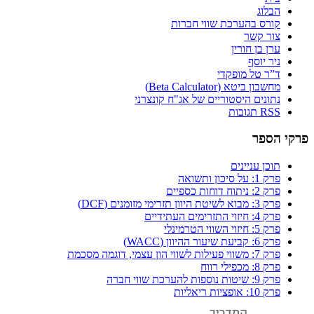
הבלוג
קורס בהערכת שווי חברות
צור קשר
ערן בן חורין
ניר יוסף
ד”ר טל מופקדי
מחשבון ביטא (Beta Calculator)
נתונים היסטוריים של אג"ח קונצרני
RSS תגובות
פרקי הספר
תוכן עניינים
פרק 1: על סיכון ותשואה
פרק 2: ניתוח דוחות כספיים
פרק 3: מבוא לשיטת היוון תזרימי מזומנים (DCF)
פרק 4: חיזוי התזרימים העתידיים
פרק 5: חיזוי השווי הטרמינלי
פרק 6: קביעת שיעור ההיוון (WACC)
פרק 7: משווי פעילות לשווי הון עצמי, דוגמה מסכמת
פרק 8: מכפילי רווח
פרק 9: שיטות נוספות להערכת שווי חברה
פרק 10: אופציות ריאליות