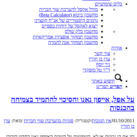
כלים שימושיים
מודל אקסל להערכת שווי חברות
מחשבון ביטא (Beta Calculator)
נתונים היסטוריים של אג"ח קונצרני
ייצוא לאקסל של דוחות כספיים
מחשבון בלק שולס
מחשבון תמחור אופציות אמריקאיות
מחשבון תמחור אגח להמרה
אודות
צור קשר
ערן בן חורין
ניר יוסף
ד”ר טל מופקדי
חיפוש באתר
תפריט
תפריט
על אפל, אייפון נאנו והסיכוי להתמיד בצמיחה
בהכנסות
01/10/2011
/
אין תגובות
/
קטגוריה:
סוגיות בהערכת שווי חברות
/
מאת:
ערן
בן חורין
בין אם הן נכונות או לא, השמועות על השקת האייפון נאנו החדש הזכירו