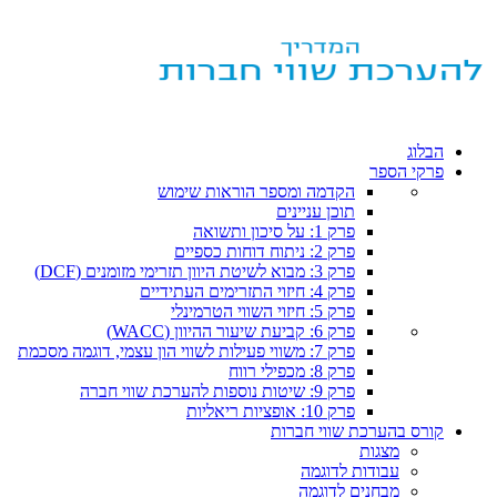
הבלוג
פרקי הספר
הקדמה ומספר הוראות שימוש
תוכן עניינים
פרק 1: על סיכון ותשואה
פרק 2: ניתוח דוחות כספיים
פרק 3: מבוא לשיטת היוון תזרימי מזומנים (DCF)
פרק 4: חיזוי התזרימים העתידיים
פרק 5: חיזוי השווי הטרמינלי
פרק 6: קביעת שיעור ההיוון (WACC)
פרק 7: משווי פעילות לשווי הון עצמי, דוגמה מסכמת
פרק 8: מכפילי רווח
פרק 9: שיטות נוספות להערכת שווי חברה
פרק 10: אופציות ריאליות
קורס בהערכת שווי חברות
מצגות
עבודות לדוגמה
מבחנים לדוגמה