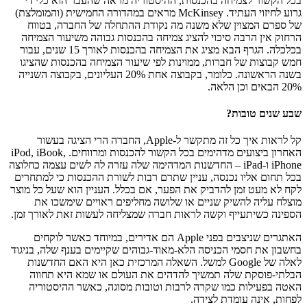
בכל הקשור לצמיחה בהכנסות, ההיסטוריה מראה שהעבר הוא כלי די
גרוע לחיזוי העתיד. McKinsey מראים במהדורה החמישית (והמומלצת)
של ספרם המצוין שלא משנה מה נקודת ההתחלה של החברה, בטווח
הרחוק אין הרבה סיכוי להציג צמיחה בהכנסות גבוהה משיעור הצמיחה
בכלכלה. הגרף הבא מציג את הצמיחה בהכנסות לאורך 15 שנים, עבור
חמש קבוצות של חברות, ממוינות לפי שיעור הצמיחה בהכנסות שהציגו
בשנה הראשונה. כלומר, בקבוצה אחת 20% העליונים, בקבוצה השנייה
20% הבאים וכן הלאה.
שבע שנים טובות?
קל לראות איך כל זה מתקשר ל-Apple, החברה הרי הציגה בעשור
האחרון ביצועים מדהימים בכל הקשור להכנסות ומרווחים. iPod, iBook,
iPhone ו-iPad – החדשנות המדהימה שלה עזרה לה לשים עצמה כחלוצה
בכל תחום אליו נכנסה, עניין שתרם רבות לשורת ההכנסות כי למתחרים
לקח לא מעט זמן להדביק את הפער, אם בכלל. העניין הוא שעל כל מוצר
מוצלח עליה להשיק שניים או שלושה מחליפים ראויים שימשכו את
הספינה כשיתעייף וקשה לראות חברה שמצליחה לעשות זאת לאורך זמן.
האתגרים שניצבים בפני Apple הם אדירים, במיוחד כאשר לוקחים
בחשבון את חסמי הכניסה הלא-מאוד-גבוהים שקיימים בענף שלה, בניגוד
לאלה של Google למשל. השאלה המרכזית כאן היא האם החדשנות
הבלתי-פוסקת שלה תמשיך להדהים את העולם או שמא היא תחווה
האטה בפעילות כמו שקרה לרבות וטובות מסוגה, כאשר ההיסטוריה
לפחות, אינה עומדת לצידה.