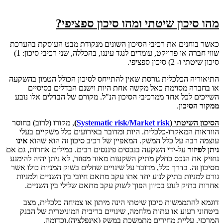
מהו סיכון שיטתי ומהו סיכון ספציפי?
כאשר בוחנים את רכיבי הסיכון השונים מנקודת מבט העוסקת בהערכת
שווי חברה או פרויקט, עומדים לנגד עיננו, בהכללה, שני רכיבי סיכון: 1)
סיכון שיטתי ו- 2) סיכון ספציפי.
התיאוריה הכלכלית גורסת שאין להתייחס לסיכון הכולל הטמון בהשקעה
או בחברה מסוימת כאל מקשה אחת היות וישנם הבדלים בסיסיים
השייכים לכל אחד ממרכיבי הסיכון הנ"ל. מקורם של הבדלים אלו נובע
ממקור הסיכון
.
הסיכון השיטתי (
Systematic risk/Market risk
)
, מקורו (לרוב) בחוסר
הוודאות המאקרו-כלכלית. היות ומדובר באירועים כלל משקיים בעלי
עוצמה רבה על כלל המשק. המאפיין של רכיב סיכון זה הוא שהוא
אינו
ניתן לפיזור
על-ידי השקעה בנכסים פיננסים רבים. במילים אחרות, גם אם
נחזיק את הנכס כחלק מתיק השקעות מאוד מפוזר, לא ניתן יהיה להימנע
מסיכון זה. בדרך כלל, מדובר על שינויים שחלים בשוק המניות כולו אשר
גורם למניות בתיק לנוע יחד אתו עקב מתאם חיובי בין השניים ולמניות
אחרות בתיק לנוע בכיוון הפוך לשוק עקב מתאם שלילי בין השניים.
דוגמא להתממשות סיכון שיטתי הינה מיתון או צמיחה כלכלית, מצב
ביטחוני רעוע או עתות מלחמה, שינויים בריבית המוניטרית של הבנק
המרכזי, עליית מחירים מתמשכת במשק (אינפלציה),וכדומה.