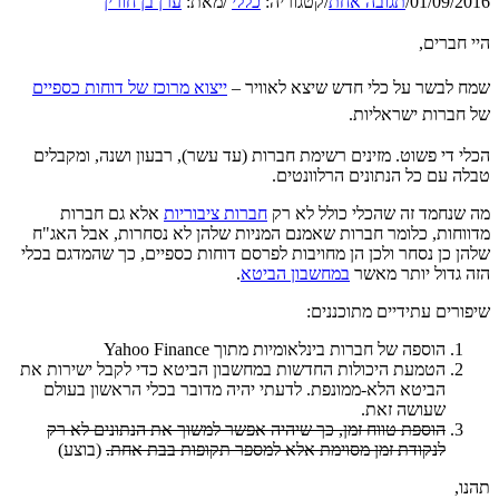
01/09/2016
/
תגובה אחת
/
קטגוריה:
כללי
/
מאת:
ערן בן חורין
היי חברים,
שמח לבשר על כלי חדש שיצא לאוויר –
ייצוא מרוכז של דוחות כספיים
של חברות ישראליות.
הכלי די פשוט. מזינים רשימת חברות (עד עשר), רבעון ושנה, ומקבלים
טבלה עם כל הנתונים הרלוונטים.
מה שנחמד זה שהכלי כולל לא רק
חברות ציבוריות
אלא גם חברות
מדווחות, כלומר חברות שאמנם המניות שלהן לא נסחרות, אבל האג"ח
שלהן כן נסחר ולכן הן מחויבות לפרסם דוחות כספיים, כך שהמדגם בכלי
הזה גדול יותר מאשר
במחשבון הביטא
.
שיפורים עתידיים מתוכננים:
הוספה של חברות בינלאומיות מתוך Yahoo Finance
הטמעת היכולות החדשות במחשבון הביטא כדי לקבל ישירות את
הביטא הלא-ממונפת. לדעתי יהיה מדובר בכלי הראשון בעולם
שעושה זאת.
הוספת טווח זמן, כך שיהיה אפשר למשוך את הנתונים לא רק
לנקודת זמן מסוימת אלא למספר תקופות בבת אחת.
(בוצע)
תהנו,