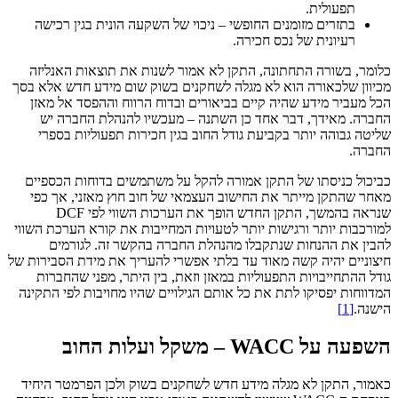
תפעולית.
בתזרים מזומנים החופשי – ניכוי של השקעה הונית בגין רכישה
רעיונית של נכס חכירה.
כלומר, בשורה התחתונה, התקן לא אמור לשנות את תוצאות האנליזה
מכיוון שלכאורה הוא לא מגלה לשחקנים בשוק שום מידע חדש אלא בסך
הכל מעביר מידע שהיה קיים בביאורים ובדוח הרווח וההפסד אל מאזן
החברה. מאידך, דבר אחד כן השתנה – מעכשיו להנהלת החברה יש
שליטה גבוהה יותר בקביעת גודל החוב בגין חכירות תפעוליות בספרי
החברה.
כביכול כניסתו של התקן אמורה להקל על משתמשים בדוחות הכספיים
מאחר שהתקן מייתר את החישוב העצמאי של חוב חוץ מאזני, אך כפי
שנראה בהמשך, התקן החדש הופך את הערכות השווי לפי DCF
למורכבות יותר ורגישות יותר לטעויות המחייבות את קורא הערכת השווי
להבין את ההנחות שנתקבלו מהנהלת החברה בהקשר זה. לגורמים
חיצוניים יהיה קשה מאוד עד בלתי אפשרי להעריך את מידת הסבירות של
גודל ההתחייבויות התפעוליות במאזן וזאת, בין היתר, מפני שהחברות
המדווחות יפסיקו לתת את כל אותם הגילויים שהיו מחויבות לפי התקינה
הישנה.
[1]
השפעה על
WACC
– משקל ועלות החוב
כאמור, התקן לא מגלה מידע חדש לשחקנים בשוק ולכן הפרמטר היחיד