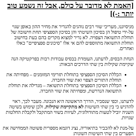
[האמת לא מדובר על כולם, אבל זה נשמע טוב
יותר
:-)
]
מניסיוננו, מעריכי שווי רבים נוהגים להגדיר את מחיר ההון באופן שגוי
על-ידי טיפול הן בסיכון השיטתי והן בסיכון הספציפי תחת חישובה של
תוחלת התשואה הצפויה. לא נדיר למצוא מקרים בהם בעת בחישוב
תוחלת התשואה מתווספים להם אי אלו "סיכונים ספציפיים" כאלו
ואחרים.
הנחת הבסיס, לדעתנו, העומדת בבסיס עבודות רבות בפרקטיקה הנה
שקיימת שקילות בין שתי הדרכים הבאות:
הכללת הסיכון הספציפי בתוחלת תזרימי המזומנים – מפחיתה את
תוחלת התזרים הצפוי ואת שווי החברה.
הכללת הסיכון הספציפי בתוחלת התשואה – מגדילה את תוחלת
התשואה הנדרשת, ומפחיתה את שווי החברה.
לדעתנו, וכפי שנסביר, הדרך הראשונה היא הנכונה. מעבר לכך, ראוי
להדגיש כי בין שתי השיטות
לא מתקיימת שקילות
, ולכן שימוש בשיטה
השניה יוביל לטעות מתודולוגית, לעיוות בשווי המתקבל ולקבלת החלטות
שגויות.
על-מנת לא להכביר בתיאוריה, נציג דוגמא מספרית פשוטה הממחישה את
הפערים בין שתי השיטות השונות: