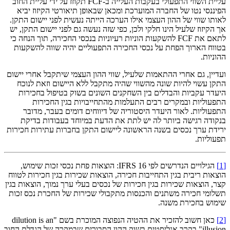
עליית השווי התפעולי בעקבות העלייה ב-FCF תקוזז על ידי עליית החוב
הפיננסי נטו של החברה המוערכת ומכאן שבאופן תיאורטי הקיזוז יביא
לאותו שווי של ההון העצמי אילו הערכה הייתה נעשית לפני יישום התקן.
אך הקיזוז שלעיל הינו חלקי ולכן, כפי שזה נעשה גם לפני יישום התקן, יש
לתאם את FCF להשקעות הוניות רעיוניות בנכסי החכירה, תוך הנחה כי
בטווח הארוך הפחת על נכסי החכירה התפעוליים יהיה שווה להשקעות
ההוניות.
ועדיין, גם אחרי ההתאמות שלעיל, שווי ההון העצמי שיתקבל אחרי יישום
התקן עשוי להיות שונה מהשווי שהיה מתקבל ללא היישום וזאת לנוכח
היעדר עקביות והבדלים בין השחקנים השונים בשוק בטיפול בחכירות
התפעוליות ובמקרים רבים התעלמות מהתחייבויות בגין החכירות
התפעוליות. לאור היעדר היסטוריה של דיווחים דומים בעבר, מדובר
בנקודה רגישה ביותר לה יש לתת את הדעת במיוחד בעבודות בדיקת
ירידת ערך נכסים בשנה הראשונה ליישום התקן בחברות עתירות חכירות
תפעוליות.
[1]
הגילויים הנדרשים לפי IFRS 16: הוצאות פחת נכסי זכות שימוש,
הוצאות ריבית בגין התחייבות חכירה, הוצאות שכירות בגין חכירות לטווח
קצר, הוצאות שכירות בגין חכירות של נכסים בעלי ערך נמוך, הוצאות בגין
תשלומי חכירה משתנים והכנסות מתקבולי שכירות של החכרת נכס זכות
שימוש בחכירת משנה.
[2]
כאן חשוב להזכיר את ההטיה הנפוצה המוכרת בשם "dilution is an
illusion" בקרב אנליסטים בשוק ההון הסבורים שבמקרה של הגדלת החוב