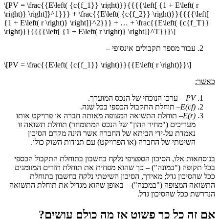
\[PV = \frac{{E\left( {c{f_1}} \right)}}{{{{\left[ {1 + E\left( r
\right)} \right]}^1}}} + \frac{{E\left( {c{f_2}} \right)}}{{{{\left[
{1 + E\left( r \right)} \right]}^2}}} + … + \frac{{E\left( {c{f_T}}
\right)}}{{{{\left[ {1 + E\left( r \right)} \right]}^T}}}\]
עבור מספר תקבולים אינסופי –
\[PV = \frac{{E\left( {c{f_1}} \right)}}{{E\left( r \right)}}\]
כאשר:
PV
– ערכו הנוכחי של הנכס המוערך.
E(cf)
– תוחלת התקבול הכספי בכל שנה.
E(r)
– תוחלת התשואה המצופה מאותה חברה או פרויקט אותו
מעריכים ("מחיר ההון" של הנכס המתומחר) תוחלת תשואה זו
נאמדת על-ידי הביתא של החברה אשר הינה מקדם הסיכון
השיטתי של החברה (או הפרויקט) עם תנודות השוק כולו.
בנוסחאות אלו, הסיכון הספציפי נלקח בחשבון בתוחלת התקבול הכספי
בכל תקופה ("במונה") – כך שהוא מפחית את תוחלת תזרים המזומנים
ככל שהסיכון גדל; מאידך, הסיכון השיטתי נלקח בחשבון בתוחלת
התשואה המצופה ("במכנה") – באופן שהוא מגדיל את תוחלת התשואה
הנדרשת ככל שהסיכון גדל.
אם זה כל כך פשוט אז מה כולם עושים?