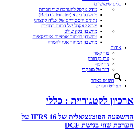
כלים שימושיים
מודל אקסל להערכת שווי חברות
מחשבון ביטא (Beta Calculator)
נתונים היסטוריים של אג"ח קונצרני
ייצוא לאקסל של דוחות כספיים
מחשבון בלק שולס
מחשבון תמחור אופציות אמריקאיות
מחשבון תמחור אגח להמרה
אודות
צור קשר
ערן בן חורין
ניר יוסף
ד”ר טל מופקדי
חיפוש באתר
תפריט
תפריט
ארכיון לקטגוריית : כללי
ההשפעה הפוטנציאלית של IFRS 16 על
הערכת שווי בגישת DCF