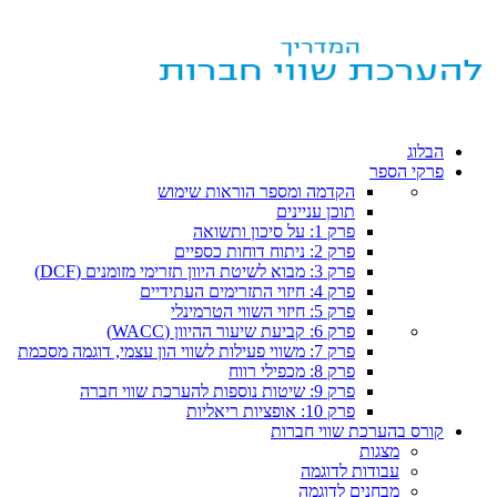
הבלוג
פרקי הספר
הקדמה ומספר הוראות שימוש
תוכן עניינים
פרק 1: על סיכון ותשואה
פרק 2: ניתוח דוחות כספיים
פרק 3: מבוא לשיטת היוון תזרימי מזומנים (DCF)
פרק 4: חיזוי התזרימים העתידיים
פרק 5: חיזוי השווי הטרמינלי
פרק 6: קביעת שיעור ההיוון (WACC)
פרק 7: משווי פעילות לשווי הון עצמי, דוגמה מסכמת
פרק 8: מכפילי רווח
פרק 9: שיטות נוספות להערכת שווי חברה
פרק 10: אופציות ריאליות
קורס בהערכת שווי חברות
מצגות
עבודות לדוגמה
מבחנים לדוגמה