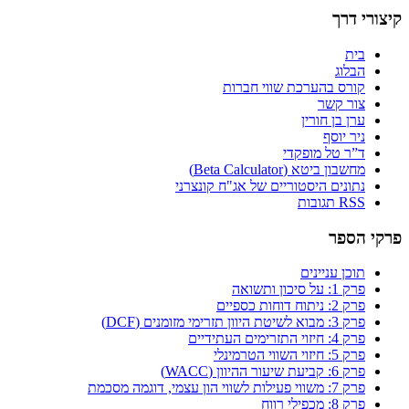
קיצורי דרך
בית
הבלוג
קורס בהערכת שווי חברות
צור קשר
ערן בן חורין
ניר יוסף
ד”ר טל מופקדי
מחשבון ביטא (Beta Calculator)
נתונים היסטוריים של אג"ח קונצרני
RSS תגובות
פרקי הספר
תוכן עניינים
פרק 1: על סיכון ותשואה
פרק 2: ניתוח דוחות כספיים
פרק 3: מבוא לשיטת היוון תזרימי מזומנים (DCF)
פרק 4: חיזוי התזרימים העתידיים
פרק 5: חיזוי השווי הטרמינלי
פרק 6: קביעת שיעור ההיוון (WACC)
פרק 7: משווי פעילות לשווי הון עצמי, דוגמה מסכמת
פרק 8: מכפילי רווח