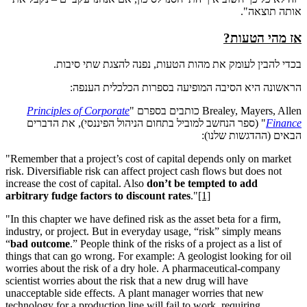
אותה תוצאה".
אז מהי הטעות?
בכדי להבין לעומק את מהות הטעות, נפנה להצגת שתי סיבות.
הראשונה היא הסיבה המופיעה בספרות הכלכלית הענפה:
Brealey, Mayers, Allen כותבים בספרם "
Principles of Corporate
Finance
" (ספר הנחשב למוביל בתחום הניהול הפיננסי), את הדברים
הבאים (ההדגשות שלנו):
"Remember that a project’s cost of capital depends only on market
risk. Diversifiable risk can affect project cash flows but does not
increase the cost of capital. Also
don’t be tempted to add
arbitrary fudge factors to discount rates
."
[1]
"In this chapter we have defined risk as the asset beta for a firm,
industry, or project. But in everyday usage, “risk” simply means
“
bad outcome
.” People think of the risks of a project as a list of
things that can go wrong. For example:
A geologist looking for oil
worries about the risk of a dry hole.
A pharmaceutical-company
scientist worries about the risk that a new drug will have
unacceptable side effects.
A plant manager worries that new
technology for a production line will fail to work, requiring