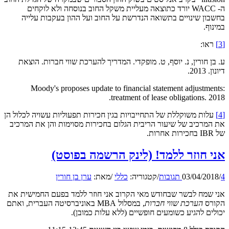
ה- WACC יורד כתוצאה מעליית משקל החוב בנוסחה ולא לוקחים
בחשבון שינויים בתשואה הנדרשת על החוב ועל ההון בעקבות עלייה
במינוף.
[3]
ראו:
ע. בן חורין, נ. יוסף, ט. מופקדי. המדריך להערכת שווי חברות. הוצאת
דיונון. 2013.
Moody's proposes update to financial statement adjustments:
treatment of lease obligations. 2018.
[4]
עלות משוקללת של התחייבויות בגין חכירות תפעוליות עשויה לכלול הן
את המרכיב של שיעור הריבית הגלום בחכירות מסוימות והן את המרכיב
של IBR בחכירות אחרות.
אני חוזר ללמד! (לינק הרשמה בפוסט)
4 תגובות
/
03/04/2018
/
קטגוריה:
כללי
/
מאת:
ערן בן חורין
אני שמח לבשר שבחודש מאי הקרוב אני חוזר ללמד בפעם החמישית את
הקורס
הערכת שווי חברות
, במסלול MBA באוניברסיטה העברית, ואתם
יכולים להגיע כשומעים חופשיים (ללא עלות כמובן).