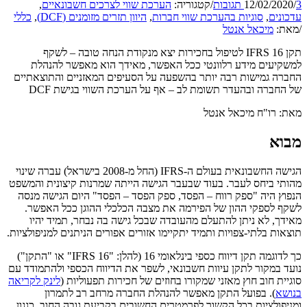
3 תגובות
/
12/02/2020
/
קטגוריה:
הערכת שווי לצרכים חשבונאיים
,
עדכונים
,
סוגיות בהערכת שווי חברות
,
היוון תזרים מזומנים (DCF)
,
כללי
/
מאת:
מיכאל אנטל
תקן IFRS 16 לטיפול בחכירות יצא מנקודת הנחה טובה – לשקף
למשקיעים מידע רלוונטי ככל האפשר, מאידך הוא מאפשר להנהלת
החברה גמישות רבה יותר בהשפעה על הסעיפים המאזניים והתוצאתיים
של החברה ובהעדר תשומת לב – אף על הערכת השווי בגישת DCF
מאת: רו"ח מיכאל אנטל
מבוא
הגישה החשבונאית בעולם ה-IFRS (החל מ-2008 בישראל) עברה שינוי
מהותי ביחס לעבר. בעוד שבעבר הגישה הייתה שמרנות קיצונית והמשפט
הנפוץ היה "ספק רווח – הפסד, ספק הפסד – הפסד" היום הגישה מנסה
לשקף לספקי ההון של הפירמה את מצבה הכלכלי ההוגן ככל האפשר.
מאידך, לא ניתן להתעלם מהעובדה שבכל גישה בה נבחר, תמיד יהיו
תוצאות בלתי-צפויות ותמיד יתקיימו אזורים אפורים הניתנים למניפולציות.
כך לדוגמה תקן דיווח כספי בינלאומי 16 (להלן: "IFRS 16" או "התקן")
נועד במקור לתקן עיוות חשבונאי, לשפר את הדיווח הכספי ולהתמודד עם
סוגיית חוב חוץ מאזני שמקורו בחוזים של חכירות תפעוליות (
לינק לקריאה
בנושא
). בפועל התקן מאפשר להנהלת החברה מרחב רב לתמרון
ומניפולציות בכל הקשור לפרמטרים החשובים בקביעת גובה החוב, כגגון