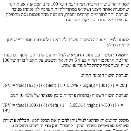
למחיר ההון, שווי החברה תמיד יעמוד על 100 ₪!). המסקנה אפוא הנה
שהטעות אותה הצגנו (שימוש במתודולוגיית הערכה לא נכונה) מניבה
הערכת יתר לתזרימים קרובים יחסית, הנובעת מהתעלמות גסה מהסיכון
הספציפי של החברה במקרים שכאלו.
למותר לציין כי אותה הטעות עשויה להביא גם
להערכת חסר
כפי שניתן
לראות להלן:
דוגמא ג'
: נמשיך עם נתוני הדוגמא שלעיל רק עם שינוי קטן נוסף. גם כעת
החלטת הרגולטור תהיה בעוד 5 דקות אך תשפיע על תקבול בודד של 100
ש"ח אשר צפוי להתקבל בעוד 30 שנה.
הערכת השווי הנכונה תהיה:
\[PV = \frac{{92}}{{{{\left( {1 + 5.2\% } \right)}^{30}}}} = 20\]
הערכת השווי השגויה (בהנחת פרמיית סיכון ספציפי של 0.45%) תניב:
\[PV = \frac{{100}}{{{{\left( {1 + 5.65\% } \right)}^{30}}}} =
19\]
משלל הדוגמאות שהוצגו לעיל ניתן להסיק את הכלל הבא:
הכללת פרמיות
סיכונים ספציפיים במחיר ההון "קונסת" חזק מדי תזרימים רחוקים ו-
"קונסת" חלש מדי תזרימים קרובים.
טעות זו באה לידי ביטוי במיוחד