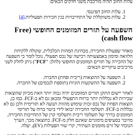
עלות החוב תהיה מורכבת משני חלקים הבאים:
עלות החוב הפיננסי.
עלות משוקללת של התחייבויות בגין חכירות תפעוליות.
[4]
השפעה על תזרים המזומנים החופשי (
Free
)
cash flow
מאחר שפעולת החכירה, מבחינת המהות הכלכלית, שקולה ללקיחת
הלוואה ומימון באמצעותה רכישה של נכס תפעולי, נוכל לומר כי השפעה
של החכירה על תזרים המזומנים החופשי (להלן: "
FCF
") ניתן לחלק לשני
מרכיבים עיקריים הבאים:
השפעה על ההוצאות (ריבית ופחת) החברה.
השפעה על ההשקעות הוניות (תוספת לנכסים) של החברה.
לאחר יישום התקן תזרים המזומנים יהיה גבוה יותר וזאת מכיוון שהוצאות
שכירות לא נכללות יותר ברווח התפעולי ומכאן גם לא ב-FCF. כמו כן,
הוצאות הפחת של נכס זכות שימוש מהוות תנועה לא תזרימית ולכן גם לא
נכללות ב-FCF. תשלומי החכירה יבואו לידי ביטוי בדוח על תזרימי
המזומנים בדרך של תשלומי ריבית ותשלומי קרן של התחייבות החכירה,
מדובר בסעיפים מימוניים שאינם חלק מ-FCF. כתוצאה מכך, הערך
הנוכחי של זרם מזומנים העתידי, קרי שווי הפעילות (EV), יעלה.