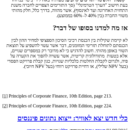
בעת חישוב "הערך הטרמינלי" (סך התזרימים הצפויים לחברה משנת
התחזית האחרונה ועד לאינסוף), אשר מהווה, בדרך כלל, חלק מהותי
משווי החברה (בין 40% ל- 60% בממוצע).
אז מה למדנו בסופו של דבר?
לא קיימת שקילות בין הכנסת רכיבי הסיכון הספציפי למחיר ההון לבין
הכנסתם לתוחלת תזרימי המזומנים, דבר אשר עשוי להשפיע על תוצאת
השווי באופן מהותי. חשוב להדגיש כי לא מדובר רק במספרים שגויים,
אלא בטעות מתודולוגית קריטית, אשר עשויה להפוך את הקערה על
פיה, ולגרום לקבלת החלטות כלכליות שגויות, כגון קבלת פרויקט הפסדי
(בעל NPV שלילי), או דחיית פרויקט רווחי (בעל NPV חיובי).
[1]
Principles of Corporate Finance, 10th Edition, page 213.
[2]
Principles of Corporate Finance, 10th Edition, page 224.
כלי חדש יצא לאוויר: ייצוא נתונים פיננסים