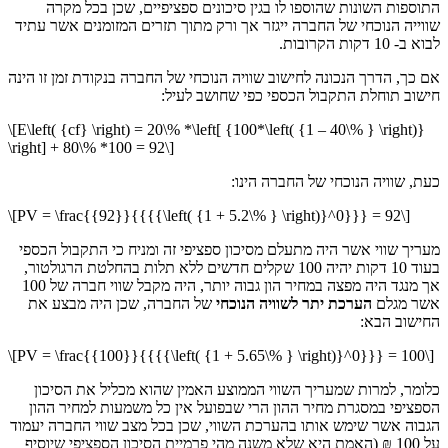
התוספות השונות שהוספו לו בגין סיכונים ספציפיים, שכן בכל מקרה
שווייה הנוכחי של החברה ייגזר אך ורק מתוך תזרים המזומנים אשר עתיד
לבוא ב- 10 דקות הקרובות.
אם כך, הדרך הנכונה לחישוב שוויה הנוכחי של החברה בנקודת זמן זו הינה
חישוב תוחלת התקבול הכספי כפי שחושב לעיל:
\[E\left( {cf} \right) = 20\% *\left[ {100*\left( {1 – 40\% } \right)}
\right] + 80\% *100 = 92\]
כעת, שוויה הנוכחי של החברה הינו:
\[PV = \frac{{92}}{{{{\left( {1 + 5.2\% } \right)}^0}}} = 92\]
מעריך שווי אשר היה מתעלם מסיכון ספציפי זה ומניח כי התקבול הכספי
בעוד 10 דקות יהיה 100 שקלים חדשים ללא תלות בהחלטת הרגולטור,
אך מנגד היה מפצה במחיר הון גבוה יותר, היה מקבל שווי חברה של 100
אשר מגלם
הערכת יתר לשוויה
הנוכחי
של החברה, שכן היה מבצע את
החישוב הבא:
\[PV = \frac{{100}}{{{{\left( {1 + 5.65\% } \right)}^0}}} = 100\]
כלומר, למרות שמעריך השווי הממוצע האמין שהוא מכליל את הסיכון
הספציפי במסגרת מחיר ההון הרי שבפועל אין כל משמעות למחיר ההון
הגבוה אשר שימש אותו בהערכת השווי, שכן בכל מצב שווי החברה יעמוד
על 100 ₪ (האמת היא שלא משנה מהי פרמיית הסיכון הספציפי שיוסיף