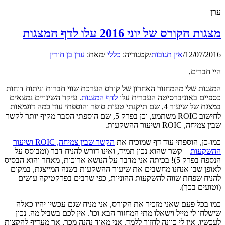
ערן
מצגות הקורס של יוני 2016 עלו לדף המצגות
12/07/2016
/
אין תגובות
/
קטגוריה:
כללי
/
מאת:
ערן בן חורין
היי חברים,
המצגות שלי מהמחזור האחרון של קורס הערכת שווי חברות וניתוח דוחות
כספיים באוניברסיטה העברית עלו
לדף המצגות
. עיקר השינויים נמצאים
במצגת של שיעור 4, שם תיקנתי טעות סופר והוספתי עוד כמה דוגמאות
לחישוב ROIC משתמע, וכן בפרק 5, שם הוספתי הסבר מקיף יותר לקשר
שבין צמיחה, ROIC ושיעור ההשקעות.
כמו-כן, הוספתי עוד דף שמוכיח את
הקשר שבין צמיחה, ROIC ושיעור
ההשקעות
– קשר שהוא נכון תמיד, ואינו דורש להניח דבר (ומבוסס על
הנספח בפרק 5)! בכיתה אני מדבר על הנושא ארוכות, מאחר והוא הבסיס
לאופן שבו אנחנו מחשבים את שיעור ההשקעות בשנה המייצגת, במקום
להניח שפחת שווה להשקעות ההוניות, כפי שרבים בפרקטיקה עושים
(וטועים בכך).
כמו בכל פעם שאני מזכיר את הקורס, אני מניח שגם עכשיו יהיו כאלה
שישלחו לי מייל וישאלו מתי המחזור הבא וכו'. אין לכם בשביל מה. נכון
לעכשיו, אין לי כוונה לחזור ללמד. אני מאוד נהנה מכך, אך מעדיף להקצות