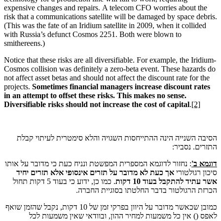
expensive changes and repairs.
A telecom CFO worries about the
risk that a communications satellite will be damaged by space debris.
(This was the fate of an Iridium satellite in 2009, when it collided
with Russia’s defunct Cosmos 2251. Both were blown to
smithereens.)
Notice that these risks are all diversifiable. For example, the Iridium-
Cosmos collision was definitely a zero-beta event. These hazards do
not affect asset betas and should not affect the discount rate for the
projects.
Sometimes financial managers increase discount rates
in an attempt to offset these risks. This makes no sense.
Diversifiable risks should not increase the cost of capital
.
[2]
הסיבה השנייה הינה ההתייחסות השגויה והלא סימטרית לעיתוי קבלת
התזרים. נסביר:
דוגמא ב'
: נחזור לדוגמא המספרית המפשטת ונניח כעת כי מדובר על אותו
סיכון רגולטורי
אך כעת לא מדובר על תזרים אינסופי אלא תזרים יחיד
אשר עתיד להתקבל בעוד 10 דקות
. כמו כן, ידוע כי בעוד 5 דקות תחול
הכרזת הרגולטור בדבר החלטתו בסוגיית החברה.
כמובן שכאשר מדובר על היוון בפרקי זמן של 10 דקות, נקבל שהזמן שואף
לאפס () אין כל משמעות למחיר ההון, ובוודאי שאין משמעות לכל