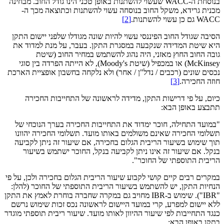
בנוסחת ה-WACC שעשוי להשתנות באופן טכני הינו גודל החוב. מבחינה
מכנית גרידא, משקל החוב בנוסחה עשוי להשתנות וכתוצאה מכך ה-
WACC גם כן עשוי להשתנות.
[2]
הסיבה שגודל החוב הפיננסי עשוי להיות שונה מגודלו שלפני יישום התקן
היא שיטת המדידה שנקבעה במסגרת התקן. בעבר, על מנת למדוד את
גובה החוב החוץ מאזני, היה נהוג להשתמש במחיר החוב (שיטת
McKinsey) או במכפיל (שיטת Moody's), לא הייתה הפרדה בין סוגי
נכסים שונים (רכבים / נדל"ן / אחר) ולא נלקחה בחשבון אופציית הארכת
חוזה החכירה.
[3]
כיום, על פי דרישות התקן, מדידה לראשונה של התחייבות החכירה
תתבצע באופן הבא:
"במועד התחילה, חוכר ימדוד את התחייבות החכירה בערך הנוכחי של
תשלומי החכירה שאינם משולמים באותו מועד. תשלומי החכירה יהוונו
תוך שימוש בשיעור הריבית הגלום בחכירה, אם שיעור זה ניתן לקביעה
בנקל. אם שיעור זה אינו ניתן לקביעה בנקל, החוכר ישתמש בשיעור
הריבית התוספתי של החוכר".
במקרים רבים קיים קושי לקבוע שיעור הריבית הגלום בחכירה ולכן, על פי
הנחיות התקן, יש להשתמש בשיעור הריבית התוספתי של החוכר (להלן:
"IBR"). שימוש ב-IBR מחויב גם במקרה שחברה בוחרת לאמץ את התקן
ללא יישום למפרע, קרי במועד היישום לראשונה נכס זכות שימוש נרשם
כנגד התחייבות לפי שיעור ההיוון לאותו מועד. שיעור ריבית תוספתי מוגדר
בתקן באופן הבא: