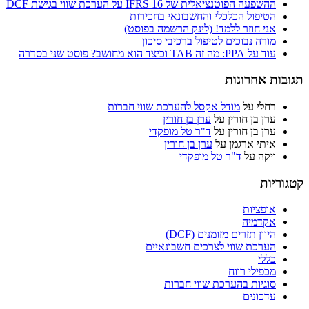
ההשפעה הפוטנציאלית של IFRS 16 על הערכת שווי בגישת DCF
הטיפול הכלכלי והחשבונאי בחכירות
אני חוזר ללמד! (לינק הרשמה בפוסט)
מורה נבוכים לטיפול ברכיבי סיכון
עוד על PPA: מה זה TAB וכיצד הוא מחושב? פוסט שני בסדרה
תגובות אחרונות
רחלי
על
מודל אקסל להערכת שווי חברות
ערן בן חורין
על
ערן בן חורין
ערן בן חורין
על
ד"ר טל מופקדי
איתי ארגמן
על
ערן בן חורין
ויקה
על
ד"ר טל מופקדי
קטגוריות
אופציות
אקדמיה
היוון תזרים מזומנים (DCF)
הערכת שווי לצרכים חשבונאיים
כללי
מכפילי רווח
סוגיות בהערכת שווי חברות
עדכונים