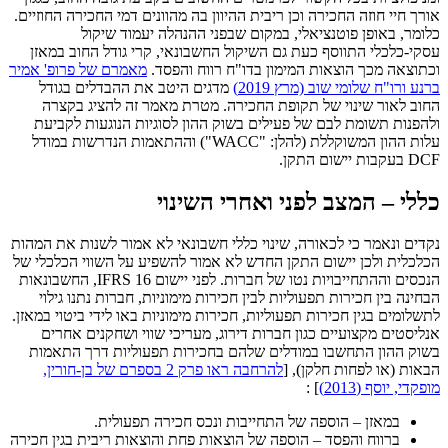
אורך חיי חוזה החכירה וכן ריבית ההיוון בה מהוונים דמי החכירה החוזיים.
כלומר, באופן פוטנציאלי, במקום שבפני ההנהלה יעמוד שיקול
עסקי-כלכלי התווסף כעת גם השיקול החשבונאי, קרי גודל החוב במאזן
וכתוצאה מכך הוצאות המימון בדו"ח רווח והפסד.
מאמרם של פרופ' אמיר
ברנע ורו"ח שלומי שוב (מרץ 2019)
מדגים היטב את ההבדלים בגודל
החוב לאור שינוי של תקופת החכירה. מטרת מאמר זה להציג בקצרה
ולהפנות תשומת לבם של פעילים בשוק ההון לסוגיות הנוגעות לקביעת
עלות ההון המשוקללת (להלן: "WACC") וההתאמות הנדרשות במודל
DCF בעקבות יישום התקן.
כללי – המצב לפני ואחרי השינוי
נקדים ונאמר כי לכאורה, שינוי כללי חשבונאי לא אמור לשנות את המהות
הכלכלית ולכן יישום התקן החדש לא אמור להשפיע על השווי הכלכלי של
הנכסים וההתחייבויות נטו של חברות. לפני יישום IFRS 16, החשבונאות
הבחינה בין חכירות תפעוליות לבין חכירות מימוניות, חברות נתנו גילוי
לתשלומים בגין חכירות תפעוליות, חכירות מימוניות באו לידי ביטוי במאזן.
אנליסטים מקצועיים כגון חברות דירוג, מעריכי שווי ושחקנים אחרים
בשוק ההון התחשבו במודלים שלהם בחכירות תפעוליות דרך התאמות
הבאות (או לפחות חלקן), [
להרחבה ראו פרק 2 בספרם של בן-חורין,
מופקדי, יוסף (2013)
] :
במאזן – הוספה של התחייבות ונכס חכירה תפעולית.
ברווח והפסד – הוספה של הוצאות פחת והוצאות ריבית בגין חכירה