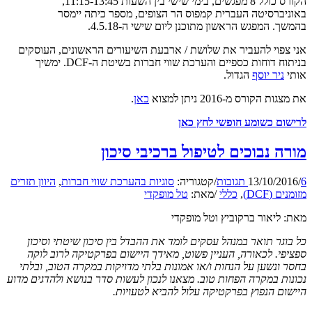
הקורס כולל 8 מפגשים, בימי שישי בין השעות 11:15-13:45,
באוניברסיטה העברית קמפוס הר הצופים, מספר כיתה יימסר
בהמשך. המפגש הראשון מתוכנן ליום שישי ה-4.5.18.
אני צפוי להעביר את שלושת / ארבעת השיעורים הראשונים, העוסקים
בניתוח דוחות כספיים והערכת שווי חברות בשיטת ה-DCF. ימשיך
אותי
ניר יוסף
הגדול.
את מצגות הקורס מ-2016 ניתן למצוא
כאן
.
לרישום כשומע חופשי לחץ כאן
מורה נבוכים לטיפול ברכיבי סיכון
6 תגובות
/
13/10/2016
/
קטגוריה:
סוגיות בהערכת שווי חברות
,
היוון תזרים
מזומנים (DCF)
,
כללי
/
מאת:
טל מופקדי
מאת: ליאור ברקוביץ וטל מופקדי
כל בוגר תואר במנהל עסקים לומד את ההבדל בין סיכון שיטתי וסיכון
ספציפי. לכאורה, העניין פשוט, מאידך היישום בפרקטיקה לרוב לוקה
בחסר ונשען על הנחות ו/או אמונות בלתי מדויקות במקרה הטוב, ובלתי
נכונות במקרה הפחות טוב. מצאנו לנכון לעשות סדר בנושא ולהדגים מדוע
היישום הנפוץ בפרקטיקה עלול להביא לטעויות.