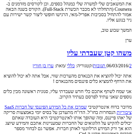
את המשאבים שלי למשרה שלי כמנהל כספים, וכן לקורסים מזדמנים ב-
Coursera (התחלתי לא מכבר הכשרת Full-Stack). הקורס בשנה הבאה
אמור להתחיל בסביבות אפריל-מאי, הרגישו חופשי ליצור קשר ישירות עם
ניר בנוגע אליו.
המשך שבוע טוב,
ערן
משהו קטן שעבדתי עליו
2 תגובות
/
06/03/2016
/
קטגוריה:
כללי
/
מאת:
ערן בן חורין
אתה יכול להוציא את הבנאדם מהערכות שווי, אבל אתה לא יכול להוציא
את הדחף להמציא כלים פיננסים מהבנאדם !
אני שמח לשתף אתכם כלי חדש שעבדתי עליו, סנונית ראשונה מבין כלים
נוספים שאני עתיד לפרסם בעתיד הקרוב.
מדובר בדוח אינטרקטיבי
שמרכז את כל המידע הפיננסי של חברות SaaS
ציבוריות
הנסחרות בחו"ל. הדו"ח מתעדכן על בסיס יומי באמצעות סריקה
של יאהו פייננס, ומה שהופך אותו לאינטרקטיבי היא העובדה שאתם
יכולים להקיש על הלוגואים של החברות שמעניינות אתכם והמידע שיוצג
הוא אך ורק המידע הרלוונטי לאותן חברות. אפשר גם לבחור מספר
חברות באמצעות מקש ה-Ctrl.