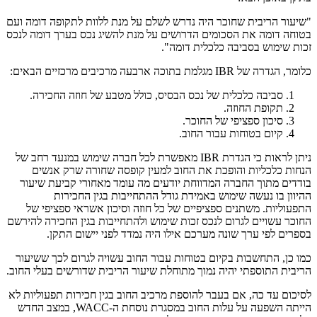
"שיעור הריבית שחוכר היה נדרש לשלם על מנת ללוות לתקופה דומה ועם
בטוחה דומה את הסכומים הדרושים על מנת להשיג נכס בערך דומה לנכס
זכות שימוש בסביבה כלכלית דומה".
כלומר, הגדרה של IBR מגלמת בתוכה ארבעה מרכיבים מרכזיים הבאים:
סביבה כלכלית של נכס הבסיס, כולל מטבע של חוזה החכירה.
תקופת החוזה.
סיכון ספציפי של החוכר.
קיום בטוחות עבור החוב.
ניתן לראות כי הגדרת IBR מאפשרת לכל חברה שימוש במנעד רחב של
הנחות כלכליות והופכת את החוב למעין קופסה שחורה שרק אנשים
בודדים מתוך החברה המדווחת יודעים מה עומד מאחורי קביעת שיעור
ההיוון בו נעשה שימוש באמידת גודל ההתחייבות בגין החכירות
התפעוליות. משתנים ספציפיים של כל חוזה וסיכון אשראי ספציפי של
החוכר עשויים לגרום לנכס זכות שימוש ולהתחייבות בגין החכירה להירשם
בספרים לפי ערך שונה מערכם אילו היה נמדד לפני יישום התקן.
כמו כן, התחשבות בקיום בטוחות עבור החוב עשויה לגרום לכך ששיעור
הריבית התוספתי יהיה נמוך מתוחלת שיעור הריבית שדורשים בעלי החוב.
לסיכום עד כה, אם בעבר להוספת מרכיב החוב בגין חכירות תפעוליות לא
הייתה השפעה על עלות החוב במסגרת נוסחת ה-WACC, במצב החדש