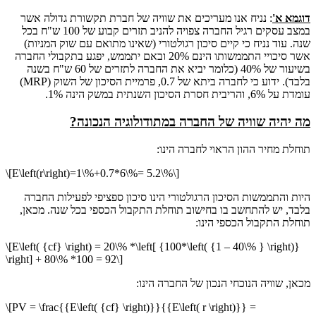
דוגמא א'
: נניח אנו מעריכים את שוויה של חברת תקשורת גדולה אשר
במצב עסקים רגיל החברה צפויה להניב תזרים קבוע של 100 ש"ח בכל
שנה. עוד נניח כי קיים סיכון רגולטורי (שאינו מתואם עם שוק המניות)
אשר סיכויי התממשותו הינם 20% ובאם יתממש, יפגע בתקבולי החברה
בשיעור של 40% (כלומר יביא את החברה לתזרים של 60 ש"ח בשנה
בלבד). ידוע כי לחברה ביתא של 0.7, פרמיית הסיכון של השוק (MRP)
עומדת על 6%, והריבית חסרת הסיכון השנתית במשק הינה 1%.
מה יהיה שוויה של החברה במתודולוגיה הנכונה?
תוחלת מחיר ההון הראוי לחברה הינו:
\[E\left(r\right)=1\%+0.7*6\%= 5.2\%\]
היות והתממשות הסיכון הרגולטורי הינו סיכון ספציפי לפעילות החברה
בלבד, יש להתחשב בו בחישוב תוחלת התקבול הכספי בכל שנה. מכאן,
תוחלת התקבול הכספי הינו:
\[E\left( {cf} \right) = 20\% *\left[ {100*\left( {1 – 40\% } \right)}
\right] + 80\% *100 = 92\]
מכאן, שוויה הנוכחי הנכון של החברה הינו:
\[PV = \frac{{E\left( {cf} \right)}}{{E\left( r \right)}} =