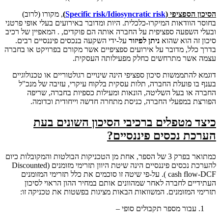
הסיכון הספציפי (
Specific risk/Idiosyncratic risk
)
, מקורו (לרוב)
בחוסר הוודאות המיקרו-כלכלית. היות ומדובר באירועים בעלי אופי פרטני
ובעלי השפעה ספציפית על החברה אותה הם פוקדים, . המאפיין של רכיב
סיכון זה הוא שהוא
ניתן לפיזור
על-ידי השקעה בנכסים פיננסיים רבים.
בדרך כלל, מדובר על אירועים ספציפיים אשר מקורם בפרויקט או בחברה
עצמה אשר מתרחשים כחלק מפעילותה העסקית.
דוגמא להתממשות סיכון ספציפי הינה שינויים רגולטוריים או טכנולוגיים
בענף בו פועלת החברה, תלות עסקית בלקוח עיקרי, עזיבה של מנכ"ל
החברה או בעל השליטה, הונאות ומעילות כספיות בחברה, שריפה
הפורצת במפעלי החברה, כניסת מתחרה חדשה וייחודית וכדומה.
כיצד מטפלים ברכיבי הסיכון השונים בעת
הערכת נכסים פיננסיים?
כמתואר בפרק 3 של הספר, אחת מן הטכניקות הבולטות והמקובלות כיום
להערכת נכסים פיננסיים הינה שיטת היוון תזרימי מזומנים (Discounted
cash flow-DCF ). על-פי שיטה זו סוכמים את כלל תזרימי המזומנים
העתידיים לחברה לאחר שמהוונים אותם במחיר ההון הראוי לסיכון
תזרימי המזומנים. המשוואות הבאות מציגות בפשטות את טכניקה זו:
עבור מספר תקבולים סופי –