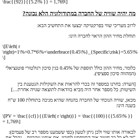
\frac{{92}}{{5.2\% }} = 1,769\]
מה יהיה שוויה של החברה במתודולוגיה הלא נכונה?
לרוב מעריכי שווי בפרקטיקה יבצעו את התחשיב הבא:
תוחלת מחיר ההון הראוי לחברה הינו:
\[E\left( r
\right)=1\%+0.7*6\%+\underbrace{0.45\%}_{Specific\;risk}=5.65\%
\]
כלומר, מחיר ההון כולל תוספת של 0.45% בגין סיכון רגולטורי פוטנציאלי
(המהווה סיכון ספציפי).
[הערה: בחרנו במספר זה בכדי להראות את השקילות הנטענת בין
השיטות; כל מספר אחר היה מביא בוודאות לתוצאה שגויה אחרת…]
מכאן, שוויה הנוכחי של החברה בהנחה שהיא מניבה בתוחלת 100 ש"ח
בשנה הינו:
\[PV = \frac{{cf}}{{E\left( r \right)}} = \frac{{100}}{{5.65\% }}
= 1,769\]
לכאורה אותו שווי ולכן ניתן לטעון (כפי ששמענו מספר רב של פעמים):
"זה לא כל כך חשוב איך התייחסנו לסיכון, אם אנחנו עקביים – נקבל את