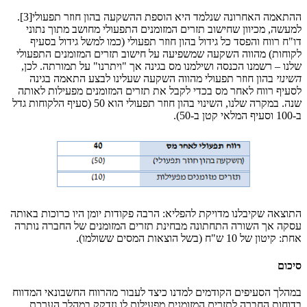
ההתאמה האחרונה שנלמד היא הוספת ההשקעה בהון חוזר תפעולי[3].
למעשה, מכיוון שחישוב תזרים המזומנים התפעולי מחושב מתוך נתוני
דו"ח רווח והפסד כל גידול בהון חוזר תפעולי (כמו למשל גידול בסעיף
לקוחות) מהווה השקעה שמשפיעה על חישוב תזרים המזומנים התפעולי
שלנו – רשמנו הכנסה ושילמנו מס בגינה אך "ויתרנו" על תמורתה. לכן,
השינוי
בהון חוזר תפעולי מהווה השקעה שעלינו לבצע התאמה בגינה
לסעיף רווח לאחר מס בכדי לקבל את תזרים המזומנים מפעילות לאותה
שנה. במקרה שלנו, השינוי בהון חוזר תפעולי הוא 50 (סעיף הלקוחות גדל
ב-100 וסעיף המלאי קטן ב-50).
התוצאה שקיבלנו מדויקת להפליא: הרבה פקודות יומן היו כרוכות באותה
עסקה אך השורה התחתונה מבחינת תזרים המזומנים של החברה נותרה
אחת: קיטון של 10 ש"ח (בשל הוצאות המסים ששולמו).
סיכום
במהלך הסעיפים הקודמים למדנו כיצד לעבור מהרווח החשבונאי המדווח
בדוחות החברה לתזרים המזומנים מפעילות לו נזדקק במהלך הערכת