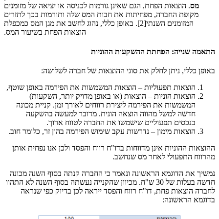
מס
. הוצאות הפחת, הגם שאינן גורמות לכניסה או יציאה של מזומנים
מקופת החברה, מפחיתות את חבות המס שלה ותורמות בכך לתזרים
המזומנים השנתי[2]. באופן כללי, נהוג לחשב את מגן המס כמכפלת
הוצאות הפחת בשיעור המס.
התאמה שנייה: הפחתת ההשקעות ההוניות
באופן כללי, ניתן לחלק את סוגי ההוצאות של חברה לשלושה:
הוצאות תפעוליות – הוצאות המשמשות את הפירמה באופן שוטף,
הוצאות הוניות – הוצאות (או באופן מדויק יותר, השקעות)
המשמשות את הפירמה ליצירת רווחים לאורך זמן. קניית מכונה
חדשה למשל מהווה הוצאה הונית. מדובר למעשה בהשקעה
בנכסים תפעוליים שישמשו את החברה לטווח ארוך.
הוצאות מימון – נדרשות עקב שימוש הפירמה בהון זר, כלומר חוב.
ההוצאות ההוניות אינן מדווחות בדו"ח רווח והפסד ולכן אנו נפחית אותן
מהרווח התפעולי לאחר מס שנחשב.
נמשיך את הדוגמא הראשונה ונאמר כי החברה קנתה בסוף השנה מכונה
חדשה בעלות של 30 ש"ח. מכיוון שהקנייה נעשתה בסוף השנה לא התהוו
לחברה הוצאות פחת, דו"ח רווח והפסד ייראה לכן בדיוק כפי שנראה
בדוגמא הראשונה: