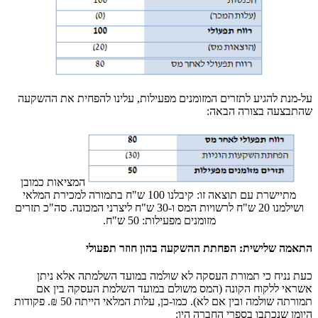
על-מנת להגיע לתזרים המזומנים מפעילות, עלינו להפחית את ההשקעה
שהתבצעה בצורה הבאה:
המציאות כמובן
מתיישרת עם תוצאה זו: קיבלנו 100 ש"ח בתמורה למכירת המלאי
ושילמנו 20 ש"ח לרשויות המס ו-30 ש"ח ליצרני המכונה. סה"כ תזרים
מזומנים מפעילות: 50 ש"ח.
התאמה שלישית: הפחתת ההשקעה בהון חוזר תפעולי
כעת נניח כי תמורת העסקה לא שולמה במועד השלמתה אלא ניתן
אשראי ללקוח הקונה (המס משולם במועד השלמת העסקה בין אם
תמורתה שולמה ובין אם לא). כמו-כן, עלות המלאי הייתה 50 ₪. פקודות
היומן שנכתבו בספרי החברה היו: