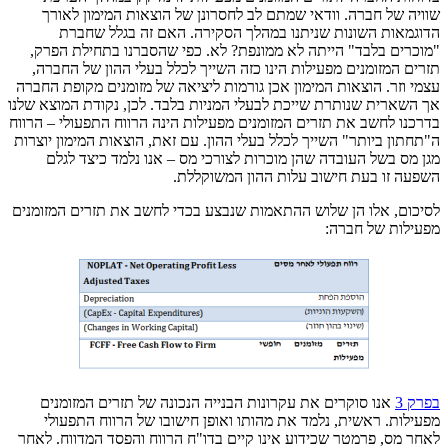
שוויה של חברה. וודאי שמתם לב לחסרונן של הוצאות המימון לאורך
הדוגמאות השונות שניתנו במהלך הסקירה. האם זה בגלל שחברת
"מוכרים בלבד" הייתה לא ממונפת? לא. כפי שהסברנו בתחילת הפרק,
תזרים המזומנים מפעילות הינו כזה השייך לכלל בעלי ההון של החברה,
עצמי וזר. הוצאות המימון אכן גורמות ליציאה של מזומנים מקופת החברה
אך השארית שנותרת שייכת לבעלי המניות בלבד. לכן, נקודת המוצא שלנו
בדרכנו לחשב את תזרים המזומנים מפעילות הינה הרווח התפעולי – הרווח
ה"תחתון ביותר" השייך לכלל בעלי ההון. עם זאת, הוצאות המימון יוצרות
מגן מס בשל העובדה שהן מוכרות לצורכי מס – אנו נלמד כיצד לגלם
השפעה זו בעת חישוב עלות ההון המשוקללת.
לסיכום, אלו הן שלוש ההתאמות שנבצע בכדי לחשב את תזרים המזומנים
מפעילות של חברה:
בפרק 3
אנו סוקרים את עקרונות הבנייה הנכונה של תזרים המזומנים
מפעילות. ראשית, נלמד את מהותו ואופן חישובו של הרווח התפעולי
לאחר מס, פרמטר שכידוע אינו קיים בדו"ח הרווח והפסד המדווח. לאחר