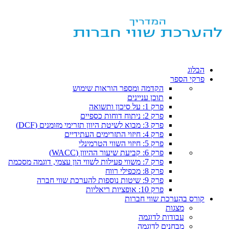
הבלוג
פרקי הספר
הקדמה ומספר הוראות שימוש
תוכן עניינים
פרק 1: על סיכון ותשואה
פרק 2: ניתוח דוחות כספיים
פרק 3: מבוא לשיטת היוון תזרימי מזומנים (DCF)
פרק 4: חיזוי התזרימים העתידיים
פרק 5: חיזוי השווי הטרמינלי
פרק 6: קביעת שיעור ההיוון (WACC)
פרק 7: משווי פעילות לשווי הון עצמי, דוגמה מסכמת
פרק 8: מכפילי רווח
פרק 9: שיטות נוספות להערכת שווי חברה
פרק 10: אופציות ריאליות
קורס בהערכת שווי חברות
מצגות
עבודות לדוגמה
מבחנים לדוגמה