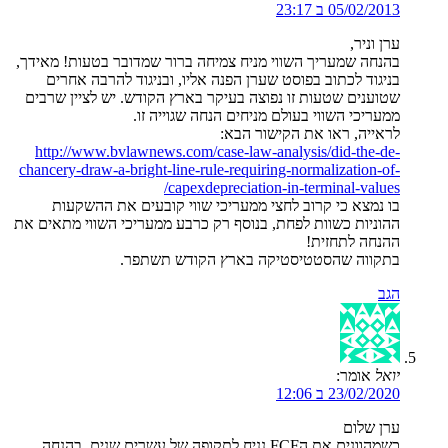
05/02/2013 ב 23:17
ערן וניר,
בהנחה שמעריך השווי מניח צמיחה ברור שמדובר בטעות! מאידך,
בניגוד לכתוב בפוסט שערן הפנה אליו, ובניגוד להרבה אחרים
שטוענים שטעות זו נפוצה בעיקר בארץ הקודש. יש לציין שרבים
ממעריכי השווי בעולם מניחים הנחה שגוייה זו.
לראייה, ראו את הקישור הבא:
http://www.bvlawnews.com/case-law-analysis/did-the-de-
chancery-draw-a-bright-line-rule-requiring-normalization-of-
capexdepreciation-in-terminal-values/
בו נמצא כי קרוב לחצי ממעריכי שווי קובעים את ההשקעות
ההוניות כשוות לפחת, בנוסף רק כרבע ממעריכי השווי מתאים את
ההנחה לתחזית!
בתקווה שהסטטיסטיקה בארץ הקודש תשתפר.
הגב
יואל
אומר:
23/02/2020 ב 12:06
ערן שלום
כשמהוונים את הFCF נניח לתקופה של עשרים שנים, בהנחה