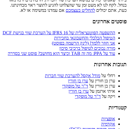
בנחל. לקח לנו לא מעט זמן עד שהצלחנו להגיע לתוצר ראוי מבחינתנו.
כעת, אתם יכולים
להחליט בעצמכם
אם עמדנו במשימה או לא.
פוסטים אחרונים
ההשפעה הפוטנציאלית של IFRS 16 על הערכת שווי בגישת DCF
הטיפול הכלכלי והחשבונאי בחכירות
אני חוזר ללמד! (לינק הרשמה בפוסט)
מורה נבוכים לטיפול ברכיבי סיכון
עוד על PPA: מה זה TAB וכיצד הוא מחושב? פוסט שני בסדרה
תגובות אחרונות
רחלי
על
מודל אקסל להערכת שווי חברות
ערן בן חורין
על
ערן בן חורין
ערן בן חורין
על
ד"ר טל מופקדי
איתי ארגמן
על
ערן בן חורין
ויקה
על
ד"ר טל מופקדי
קטגוריות
אופציות
אקדמיה