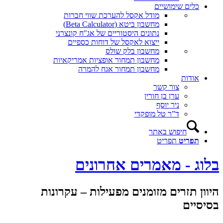
כלים שימושיים
מודל אקסל להערכת שווי חברות
מחשבון ביטא (Beta Calculator)
נתונים היסטוריים של אג"ח קונצרני
ייצוא לאקסל של דוחות כספיים
מחשבון בלק שולס
מחשבון תמחור אופציות אמריקאיות
מחשבון תמחור אגח להמרה
אודות
צור קשר
ערן בן חורין
ניר יוסף
ד”ר טל מופקדי
חיפוש באתר
תפריט
תפריט
בלוג - מאמרים אחרונים
היוון תזרים מזומנים מפעילות – עקרונות
בסיסיים