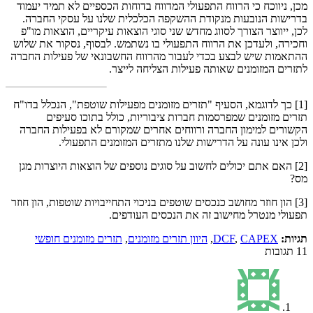
מכן, ניווכח כי הרווח התפעולי המדווח בדוחות הכספיים לא תמיד יעמוד
בדרישות הנובעות מנקודת ההשקפה הכלכלית שלנו על עסקי החברה.
לכן, ייווצר הצורך לסווג מחדש שני סוגי הוצאות עיקריים, הוצאות מו"פ
וחכירה, ולעדכן את הרווח התפעולי בו נשתמש. לבסוף, נסקור את שלוש
ההתאמות שיש לבצע בכדי לעבור מהרווח החשבונאי של פעילות החברה
לתזרים המזומנים שאותה פעילות הצליחה לייצר.
[1] כך לדוגמא, הסעיף "תזרים מזומנים מפעילות שוטפת", הנכלל בדו"ח
תזרים מזומנים שמפרסמות חברות ציבוריות, כולל בתוכו סעיפים
הקשורים למימון החברה ורווחים אחרים שמקורם לא בפעילות החברה
ולכן אינו עונה על הדרישות שלנו מתזרים המזומנים התפעולי.
[2] האם אתם יכולים לחשוב על סוגים נוספים של הוצאות היוצרות מגן
מס?
[3] הון חוזר מחושב כנכסים שוטפים בניכוי התחייבויות שוטפות, הון חוזר
תפעולי מנטרל מחישוב זה את הנכסים העודפים.
תגיות:
CAPEX
,
DCF
,
היוון תזרים מזומנים
,
תזרים מזומנים חופשי
11
תגובות