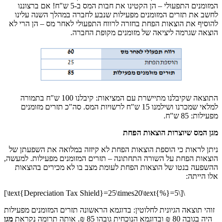
המזומנים התפעולי – הן הקטינו את חבות המס ב-5 ש"ח! אם ברצוננו
לחשב את תזרים המזומנים מפעילות שנבע לחברה במהלך השנה עלינו
להוסיף את הוצאות הפחת בחזרה לרווח התפעולי לאחר מס – הן הרי לא
הוצאה שגרמה ליציאה של מזומנים מקופת החברה.
התוצאה שקיבלנו מתיישרת עם המציאות: קיבלנו 100 ש"ח בתמורה
למלאי שמכרנו ושילמנו 15 ש"ח לרשויות המס. סה"כ תזרים מזומנים
מפעילות: 85 ש"ח.
מגן המס שיוצרות הוצאות הפחת
ניתן לראות כי הוספת הוצאות הפחת לא קיזזה במלואה את השפעתן של
הוצאות הפחת על השורה התחתונה – תזרים המזומנים מפעילות. למעשה,
ההשפעה בנטו של הוצאות הפחת לעומת מצב בו לא מכירים בהוצאות
אלו הייתה:
\[\text{Depreciation Tax Shield}=25\times20\text{%}=5\]
זוהי תוצאה הגיונית לחלוטין: בדוגמא הראשונה תזרים המזומנים מפעילות
היה בגובה 80 ₪ ובדוגמא הנוכחית גובהו 85 ₪. אותה תרומה נקראת
מגן