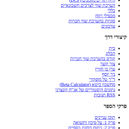
היוון תזרים מזומנים (DCF)
הערכת שווי לצרכים חשבונאיים
כללי
מכפילי רווח
סוגיות בהערכת שווי חברות
עדכונים
קיצורי דרך
בית
הבלוג
קורס בהערכת שווי חברות
צור קשר
ערן בן חורין
ניר יוסף
ד”ר טל מופקדי
מחשבון ביטא (Beta Calculator)
נתונים היסטוריים של אג"ח קונצרני
RSS תגובות
פרקי הספר
תוכן עניינים
פרק 1: על סיכון ותשואה
פרק 2: ניתוח דוחות כספיים