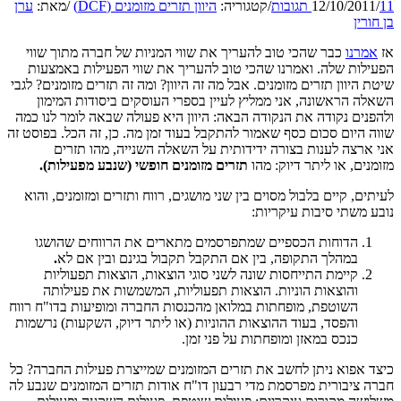
11 תגובות
/
12/10/2011
/
קטגוריה:
היוון תזרים מזומנים (DCF)
/
מאת:
ערן
בן חורין
אז
אמרנו
כבר שהכי טוב להעריך את שווי המניות של חברה מתוך שווי
הפעילות שלה. ואמרנו שהכי טוב להעריך את שווי הפעילות באמצעות
שיטת היוון תזרים מזומנים. אבל מה זה היוון? ומה זה תזרים מזומנים? לגבי
השאלה הראשונה, אני ממליץ לעיין בספרי העוסקים ביסודות המימון
ולהפנים נקודה את הנקודה הבאה: היוון היא פעולה שבאה לומר לנו כמה
שווה היום סכום כסף שאמור להתקבל בעוד זמן מה. כן, זה הכל. בפוסט זה
אני ארצה לענות בצורה ידידותית על השאלה השנייה, מהו תזרים
מזומנים, או ליתר דיוק: מהו
תזרים מזומנים חופשי (שנבע מפעילות).
לעיתים, קיים בלבול מסוים בין שני מושגים, רווח ותזרים ומזומנים, והוא
נובע משתי סיבות עיקריות:
הדוחות הכספיים שמתפרסמים מתארים את הרווחים שהושגו
במהלך התקופה, בין אם התקבל תקבול בגינם ובין אם לא
.
קיימת התייחסות שונה לשני סוגי הוצאות, הוצאות תפעוליות
והוצאות הוניות. הוצאות תפעוליות, המשמשות את פעילותה
השוטפת, מופחתות במלואן מהכנסות החברה ומופיעות בדו"ח רווח
והפסד, בעוד ההוצאות ההוניות (או ליתר דיוק, השקעות) נרשמות
כנכס במאזן ומופחתות על פני זמן.
כיצד אפוא ניתן לחשב את תזרים המזומנים שמייצרת פעילות החברה? כל
חברה ציבורית מפרסמת מדי רבעון דו"ח אודות תזרים המזומנים שנבע לה