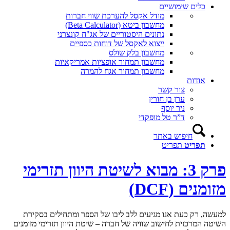
כלים שימושיים
מודל אקסל להערכת שווי חברות
מחשבון ביטא (Beta Calculator)
נתונים היסטוריים של אג"ח קונצרני
ייצוא לאקסל של דוחות כספיים
מחשבון בלק שולס
מחשבון תמחור אופציות אמריקאיות
מחשבון תמחור אגח להמרה
אודות
צור קשר
ערן בן חורין
ניר יוסף
ד”ר טל מופקדי
חיפוש באתר
תפריט
תפריט
פרק 3: מבוא לשיטת היוון תזרימי
מזומנים (DCF)
למעשה, רק כעת אנו מגיעים ללב ליבו של הספר ומתחילים בסקירת
השיטה המרכזית לחישוב שוויה של חברה – שיטת היוון תזרימי מזומנים