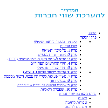
הבלוג
פרקי הספר
הקדמה ומספר הוראות שימוש
תוכן עניינים
פרק 1: על סיכון ותשואה
פרק 2: ניתוח דוחות כספיים
פרק 3: מבוא לשיטת היוון תזרימי מזומנים (DCF)
פרק 4: חיזוי התזרימים העתידיים
פרק 5: חיזוי השווי הטרמינלי
פרק 6: קביעת שיעור ההיוון (WACC)
פרק 7: משווי פעילות לשווי הון עצמי, דוגמה מסכמת
פרק 8: מכפילי רווח
פרק 9: שיטות נוספות להערכת שווי חברה
פרק 10: אופציות ריאליות
קורס בהערכת שווי חברות
מצגות
עבודות לדוגמה
מבחנים לדוגמה