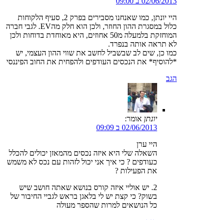
02/06/2013 ב 09:00
היי יונתן, כמו שאנחנו מסבירים בפרק 2, סעיף הלקוחות
כלול במסגרת ההון החוזר, ולכן הוא חלק מהEV. לגבי חברה
המוחזקת בלמעלה מ50 אחוזים, היא מאוחדת בדוחות ולכן
לא תראה אותה בנפרד.
כמו כן, שים לב שבשביל לחשב את שווי ההון העצמי, יש
*להוסיף* את הנכסים העודפים ולהפחית את החוב הפיננסי
הגב
יונתן
אומר:
02/06/2013 ב 09:09
היי ערן
השאלה שלי היא איזה נכסים מהמאזן יכולים להכלל
כעודפים ? כי איך אני יכול לזהות עם נכס לא משמש
את הפעילות ?
2. יש אוליי איזה קורס בנושא שאתה חושב שיש
בשוק? כי קצת יש לי בלאגן בראש לגביי החיבור של
כל הנושאים למרות שהספר מעולה