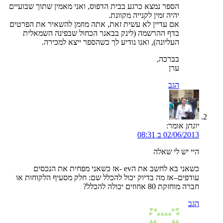
הספר נמצא כרגע בבית הדפוס, ואני מאמין שתוך שבועיים
יהיה זמין לקנייה מקוונת.
אם עדיין לא עשית זאת, אתה מוזמן להשאיר את הפרטים
בדף ההרשמה (לינק בבאנר הכחול שבפינה השמאלית
העליונה), ואנו נודיע לך כשהספר ייצא למכירה.
בברכה,
ערן
הגב
יונתן
אומר:
02/06/2013 ב 08:31
היי יש לי שאלה
כשאני בא לחשב את הev -אז כשאני מפחית את הנכסים
עודפים–אז מה בדיוק יכול להכלל שם: חלק מסעיף הלקוחות או
חברה מוחזקת 80 אחוזים יכולה להכלל?
הגב