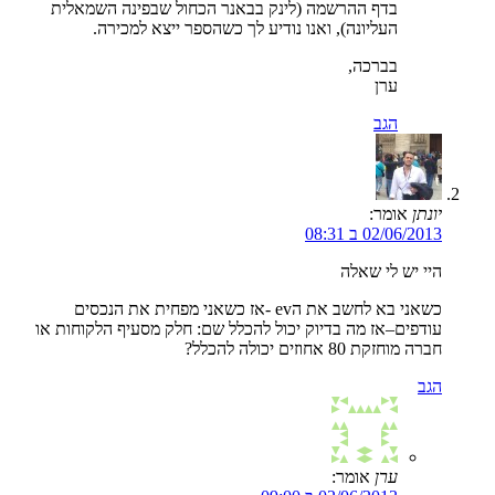
בדף ההרשמה (לינק בבאנר הכחול שבפינה השמאלית
העליונה), ואנו נודיע לך כשהספר ייצא למכירה.
בברכה,
ערן
הגב
יונתן
אומר:
02/06/2013 ב 08:31
היי יש לי שאלה
כשאני בא לחשב את הev -אז כשאני מפחית את הנכסים
עודפים–אז מה בדיוק יכול להכלל שם: חלק מסעיף הלקוחות או
חברה מוחזקת 80 אחוזים יכולה להכלל?
הגב
ערן
אומר: