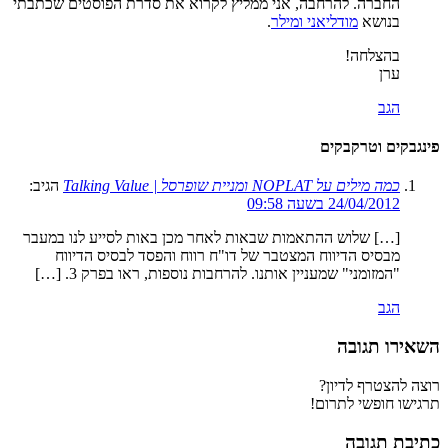
החברה. להרחבה, אני ממליץ לקרוא את סדרת הפוסטים שכתבתי
בנושא
מודליאני ומילר
.
בהצלחה!
ערן
הגב
פינגבקים וטרקבקים
כמה מילים על NOPLAT ומניית שופרסל | Talking Value
הגיב:
24/04/2012 בשעה 09:58
[…] שלוש ההתאמות שבאות לאחר מכן באות לסייע לנו במעבר
מבסיס הדיווח המצטבר של דו"ח רווח והפסד לבסיס הדיווח
"המזומני" שמעניין אותנו. להרחבות נוספות, ראו בפרק 3. […]
הגב
השאירו תגובה
רוצה להצטרף לדיון?
תרגישו חופשי לתרום!
כתיבת תגובה