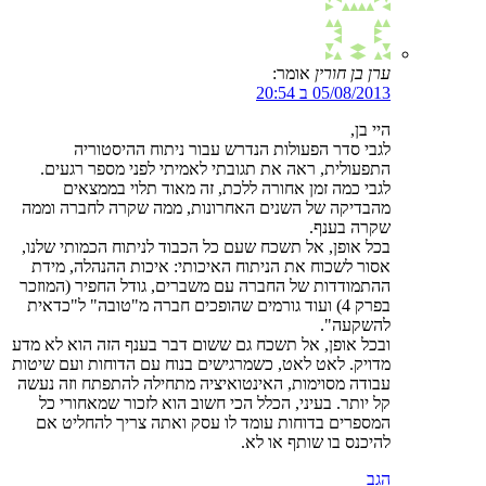
ערן בן חורין
אומר:
05/08/2013 ב 20:54
היי בן,
לגבי סדר הפעולות הנדרש עבור ניתוח ההיסטוריה
התפעולית, ראה את תגובתי לאמיתי לפני מספר רגעים.
לגבי כמה זמן אחורה ללכת, זה מאוד תלוי בממצאים
מהבדיקה של השנים האחרונות, ממה שקרה לחברה וממה
שקרה בענף.
בכל אופן, אל תשכח שעם כל הכבוד לניתוח הכמותי שלנו,
אסור לשכוח את הניתוח האיכותי: איכות ההנהלה, מידת
ההתמודדות של החברה עם משברים, גודל החפיר (המוזכר
בפרק 4) ועוד גורמים שהופכים חברה מ"טובה" ל"כדאית
להשקעה".
ובכל אופן, אל תשכח גם ששום דבר בענף הזה הוא לא מדע
מדויק. לאט לאט, כשמרגישים בנוח עם הדוחות ועם שיטות
עבודה מסוימות, האינטואיציה מתחילה להתפתח וזה נעשה
קל יותר. בעיני, הכלל הכי חשוב הוא לזכור שמאחורי כל
המספרים בדוחות עומד לו עסק ואתה צריך להחליט אם
להיכנס בו שותף או לא.
הגב