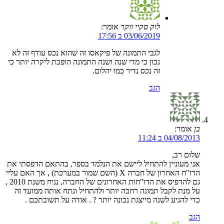
לוק סקיי ווקר
אומר:
03/06/2019 ב 17:56
לגבי התמונה של פיקאסו זה שהוא נכס עודף זה לא
נכון כי מדי שנה ושנה התמונה הופכת ליקרה יותר כי
זה נכס נדיר כמו יהלום.
הגב
בן
אומר:
04/08/2013 ב 11:24
שלום רב,
אני מעוניין להתחיל ליישם את הנלמד בספר, בהתאם הדפסתי את
הדו"ח האחרון של חברה X (השם שמור במערכת) , אך האם עליי
גם להדפיס את הדו"חות האחרונים של החברה, נניח משנת 2010 ,
על מנת לקבל תמונה רחבה יותר ולהתחיל ונתח אותה ממועד זה
כדי להגיע לשנה מייצגת נכונה יותר ? . אודה על תשובתכם .
הגב