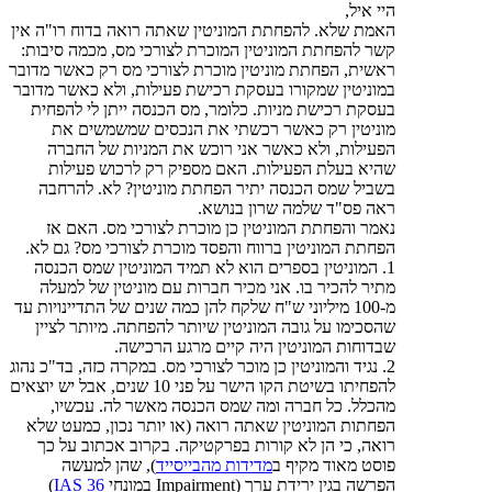
היי איל,
האמת שלא. להפחתת המוניטין שאתה רואה בדוח רו"ה אין
קשר להפחתת המוניטין המוכרת לצורכי מס, מכמה סיבות:
ראשית, הפחתת מוניטין מוכרת לצורכי מס רק כאשר מדובר
במוניטין שמקורו בעסקת רכישת פעילות, ולא כאשר מדובר
בעסקת רכישת מניות. כלומר, מס הכנסה ייתן לי להפחית
מוניטין רק כאשר רכשתי את הנכסים שמשמשים את
הפעילות, ולא כאשר אני רוכש את המניות של החברה
שהיא בעלת הפעילות. האם מספיק רק לרכוש פעילות
בשביל שמס הכנסה יתיר הפחתת מוניטין? לא. להרחבה
ראה פס"ד שלמה שרון בנושא.
נאמר והפחתת המוניטין כן מוכרת לצורכי מס. האם אז
הפחתת המוניטין ברווח והפסד מוכרת לצורכי מס? גם לא.
1. המוניטין בספרים הוא לא תמיד המוניטין שמס הכנסה
מתיר להכיר בו. אני מכיר חברות עם מוניטין של למעלה
מ-100 מיליוני ש"ח שלקח להן כמה שנים של התדיינויות עד
שהסכימו על גובה המוניטין שיותר להפחתה. מיותר לציין
שבדוחות המוניטין היה קיים מרגע הרכישה.
2. נגיד והמוניטין כן מוכר לצורכי מס. במקרה כזה, בד"כ נהוג
להפחיתו בשיטת הקו הישר על פני 10 שנים, אבל יש יוצאים
מהכלל. כל חברה ומה שמס הכנסה מאשר לה. עכשיו,
הפחתות המוניטין שאתה רואה (או יותר נכון, כמעט שלא
רואה, כי הן לא קורות בפרקטיקה. בקרוב אכתוב על כך
פוסט מאוד מקיף ב
מדידות מהבייסייד
), שהן למעשה
הפרשה בגין ירידת ערך (Impairment במונחי
IAS 36
)