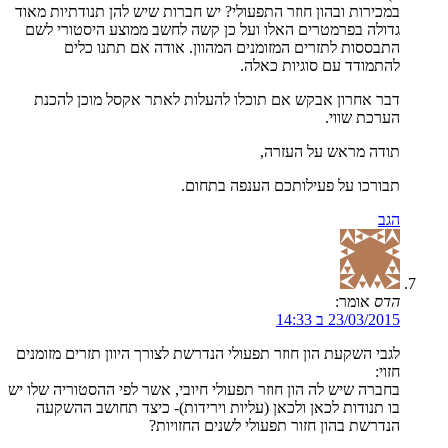
במכירות ובהון חוזר התפעולי? יש חברות שיש להן תנודתיות מאוד
גדולה בפרמטרים האלו ועל כן קשה לחשב ממוצע היסטורי לשם
התבססות לתזרים המזומנים המהוון. אודה אם תתנו כלים
להתמודד עם סוגיות כאלה.
דבר אחרון אבקש אם תוכלו להעלות לאתר אקסל מוכן להכנת
הערכת שווי.
תודה מראש על העזרה,
תבורכו על פעילותכם הענפה בתחום.
הגב
הדס
אומר:
23/03/2015 ב 14:33
לגבי השקעת הון חוזר תפעולי הנדרשת לצורך היוון תזרים מזומנים
חזוי:
בחברה שיש לה הון חוזר תפעולי חיובי, אשר לפי ההסטוריה שלו יש
בו תנודות לכאן ולכאן (עליות וירידות)- כיצד תחושב ההשקעה
הנדרשת בהון חזור תפעולי לשנים החזויות?