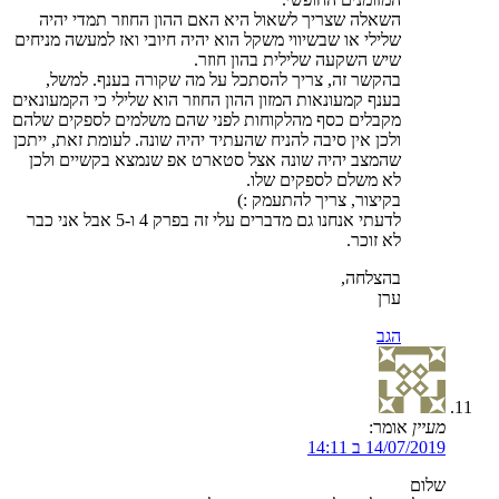
השאלה שצריך לשאול היא האם ההון החוזר תמדי יהיה
שלילי או שבשיווי משקל הוא יהיה חיובי ואז למעשה מניחים
שיש השקעה שלילית בהון חוזר.
בהקשר זה, צריך להסתכל על מה שקורה בענף. למשל,
בענף קמעונאות המזון ההון החוזר הוא שלילי כי הקמעונאים
מקבלים כסף מהלקוחות לפני שהם משלמים לספקים שלהם
ולכן אין סיבה להניח שהעתיד יהיה שונה. לעומת זאת, ייתכן
שהמצב יהיה שונה אצל סטארט אפ שנמצא בקשיים ולכן
לא משלם לספקים שלו.
בקיצור, צריך להתעמק :)
לדעתי אנחנו גם מדברים עלי זה בפרק 4 ו-5 אבל אני כבר
לא זוכר.
בהצלחה,
ערן
הגב
מעיין
אומר:
14/07/2019 ב 14:11
שלום