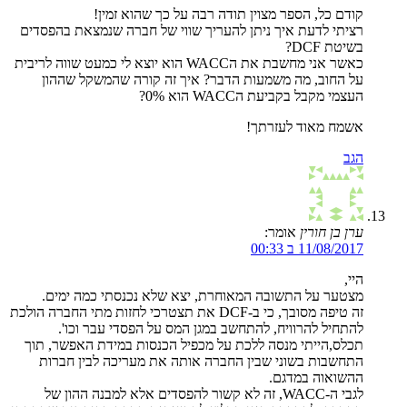
קודם כל, הספר מצוין תודה רבה על כך שהוא זמין!
רציתי לדעת איך ניתן להעריך שווי של חברה שנמצאת בהפסדים
בשיטת DCF?
כאשר אני מחשבת את הWACC הוא יוצא לי כמעט שווה לריבית
על החוב, מה משמעות הדבר? איך זה קורה שהמשקל שההון
העצמי מקבל בקביעת הWACC הוא 0%?
אשמח מאוד לעזרתך!
הגב
ערן בן חורין
אומר:
11/08/2017 ב 00:33
היי,
מצטער על התשובה המאוחרת, יצא שלא נכנסתי כמה ימים.
זה טיפה מסובך, כי ב-DCF את תצטרכי לחזות מתי החברה הולכת
להתחיל להרוויח, להתחשב במגן המס על הפסדי עבר וכו'.
תכלס,הייתי מנסה ללכת על מכפיל הכנסות במידת האפשר, תוך
התחשבות בשוני שבין החברה אותה את מעריכה לבין חברות
ההשואוה במדגם.
לגבי ה-WACC, זה לא קשור להפסדים אלא למבנה ההון של