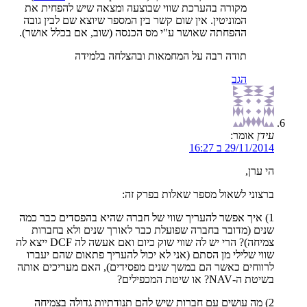
מקורה בהערכת שווי שבוצעה ומצאה שיש להפחית את
המוניטין. אין שום קשר בין המספר שיוצא שם לבין גובה
ההפחתה שאושר ע"י מס הכנסה (שוב, אם בכלל אושר).
תודה רבה על המחמאות ובהצלחה בלמידה
הגב
עידן
אומר:
29/11/2014 ב 16:27
הי ערן,
ברצוני לשאול מספר שאלות בפרק זה:
1) איך אפשר להעריך שווי של חברה שהיא בהפסדים כבר כמה
שנים (מדובר בחברה שפועלת כבר לאורך שנים ולא בחברות
צמיחה)? הרי יש לה שווי שוק כיום ואם אעשה לה DCF ייצא לה
שווי שלילי מן הסתם (אני לא יכול להעריך פתאום שהם יעברו
לרווחים כאשר הם במשך שנים מפסידים), האם מעריכים אותה
בשיטת ה-NAV? או שיטת המכפילים?
2) מה עושים עם חברות שיש להם תנודתיות גדולה בצמיחה