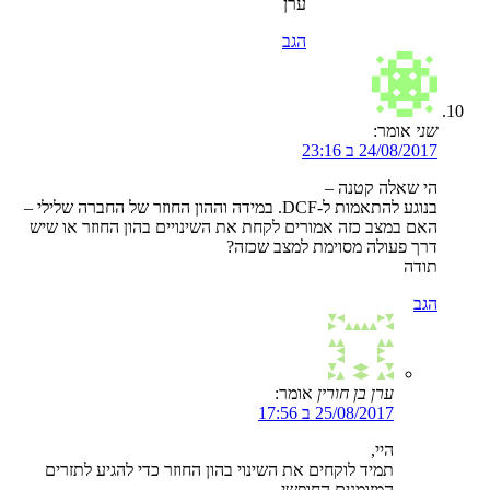
ערן
הגב
שני
אומר:
24/08/2017 ב 23:16
הי שאלה קטנה –
בנוגע להתאמות ל-DCF. במידה וההון החוזר של החברה שלילי –
האם במצב כזה אמורים לקחת את השינויים בהון החוזר או שיש
דרך פעולה מסוימת למצב שכזה?
תודה
הגב
ערן בן חורין
אומר:
25/08/2017 ב 17:56
היי,
תמיד לוקחים את השינוי בהון החוזר כדי להגיע לתזרים
המזומנים החופשי.