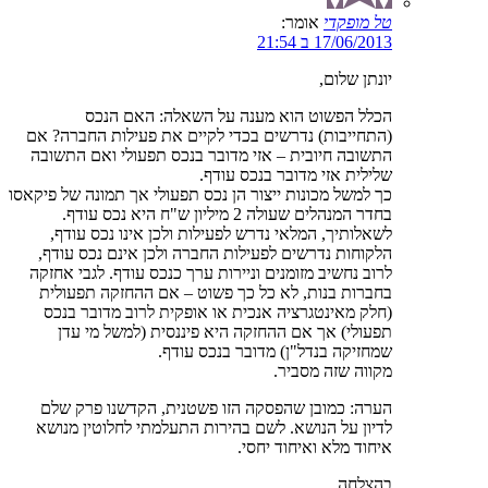
טל מופקדי
אומר:
17/06/2013 ב 21:54
יונתן שלום,
הכלל הפשוט הוא מענה על השאלה: האם הנכס
(התחייבות) נדרשים בכדי לקיים את פעילות החברה? אם
התשובה חיובית – אזי מדובר בנכס תפעולי ואם התשובה
שלילית אזי מדובר בנכס עודף.
כך למשל מכונות ייצור הן נכס תפעולי אך תמונה של פיקאסו
בחדר המנהלים שעולה 2 מיליון ש"ח היא נכס עודף.
לשאלותיך, המלאי נדרש לפעילות ולכן אינו נכס עודף,
הלקוחות נדרשים לפעילות החברה ולכן אינם נכס עודף,
לרוב נחשיב מזומנים וניירות ערך כנכס עודף. לגבי אחזקה
בחברות בנות, לא כל כך פשוט – אם ההחזקה תפעולית
(חלק מאינטגרציה אנכית או אופקית לרוב מדובר בנכס
תפעולי) אך אם ההחזקה היא פיננסית (למשל מי עדן
שמחזיקה בנדל"ן) מדובר בנכס עודף.
מקווה שזה מסביר.
הערה: כמובן שהפסקה הזו פשטנית, הקדשנו פרק שלם
לדיון על הנושא. לשם בהירות התעלמתי לחלוטין מנושא
איחוד מלא ואיחוד יחסי.
בהצלחה.