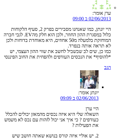
ערן
אומר:
02/06/2013 ב 09:00
היי יונתן, כמו שאנחנו מסבירים בפרק 2, סעיף הלקוחות
כלול במסגרת ההון החוזר, ולכן הוא חלק מהEV. לגבי חברה
המוחזקת בלמעלה מ50 אחוזים, היא מאוחדת בדוחות ולכן
לא תראה אותה בנפרד.
כמו כן, שים לב שבשביל לחשב את שווי ההון העצמי, יש
*להוסיף* את הנכסים העודפים ולהפחית את החוב הפיננסי
הגב
יונתן
אומר:
02/06/2013 ב 09:09
היי ערן
השאלה שלי היא איזה נכסים מהמאזן יכולים להכלל
כעודפים ? כי איך אני יכול לזהות עם נכס לא משמש
את הפעילות ?
2. יש אוליי איזה קורס בנושא שאתה חושב שיש