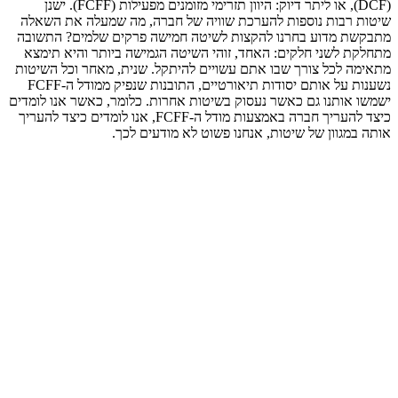
(DCF), או ליתר דיוק: היוון תזרימי מזומנים מפעילות (FCFF). ישנן
שיטות רבות נוספות להערכת שוויה של חברה, מה שמעלה את השאלה
מתבקשת מדוע בחרנו להקצות לשיטה חמישה פרקים שלמים? התשובה
מתחלקת לשני חלקים: האחד, זוהי השיטה הגמישה ביותר והיא תימצא
מתאימה לכל צורך שבו אתם עשויים להיתקל. שנית, מאחר וכל השיטות
נשענות על אותם יסודות תיאורטיים, התובנות שנפיק ממודל ה-FCFF
ישמשו אותנו גם כאשר נעסוק בשיטות אחרות. כלומר, כאשר אנו לומדים
כיצד להעריך חברה באמצעות מודל ה-FCFF, אנו לומדים כיצד להעריך
אותה במגוון של שיטות, אנחנו פשוט לא מודעים לכך.