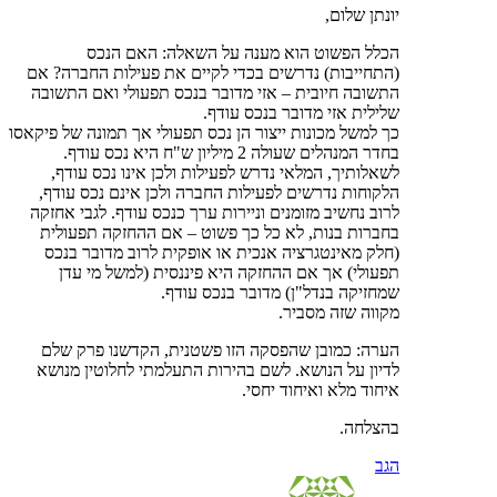
יונתן שלום,
הכלל הפשוט הוא מענה על השאלה: האם הנכס
(התחייבות) נדרשים בכדי לקיים את פעילות החברה? אם
התשובה חיובית – אזי מדובר בנכס תפעולי ואם התשובה
שלילית אזי מדובר בנכס עודף.
כך למשל מכונות ייצור הן נכס תפעולי אך תמונה של פיקאסו
בחדר המנהלים שעולה 2 מיליון ש"ח היא נכס עודף.
לשאלותיך, המלאי נדרש לפעילות ולכן אינו נכס עודף,
הלקוחות נדרשים לפעילות החברה ולכן אינם נכס עודף,
לרוב נחשיב מזומנים וניירות ערך כנכס עודף. לגבי אחזקה
בחברות בנות, לא כל כך פשוט – אם ההחזקה תפעולית
(חלק מאינטגרציה אנכית או אופקית לרוב מדובר בנכס
תפעולי) אך אם ההחזקה היא פיננסית (למשל מי עדן
שמחזיקה בנדל"ן) מדובר בנכס עודף.
מקווה שזה מסביר.
הערה: כמובן שהפסקה הזו פשטנית, הקדשנו פרק שלם
לדיון על הנושא. לשם בהירות התעלמתי לחלוטין מנושא
איחוד מלא ואיחוד יחסי.
בהצלחה.
הגב