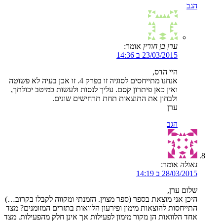
הגב
ערן בן חורין
אומר:
23/03/2015 ב 14:36
היי הדס,
אנחנו מתייחסים לסוגיה זו בפרק 4. זו אכן בעיה לא פשוטה
ואין כאן פיתרון קסם. עליך לנסות ולעשות כמיטב יכולתך,
ולבחון את התוצאות תחת תרחישים שונים.
ערן
הגב
גאולה
אומר:
28/03/2015 ב 14:19
שלום ערן,
היכן אני מוצאת בספר (ספר מצוין. הזמנתי ומקווה לקבלו בקרוב…)
התייחסות להוצאות מימון ופירעון הלוואות בתזרים המזומנים? מצד
אחד הלוואות הן מקור מימון לפעילות אך אינן חלק מהפעילות. מצד