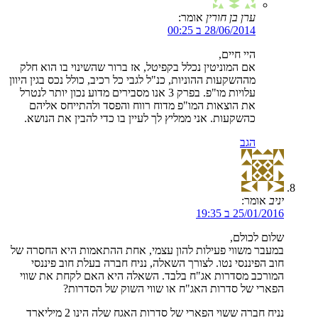
ערן בן חורין
אומר:
28/06/2014 ב 00:25
היי חיים,
אם המוניטין נכלל בקפיטל, אז ברור שהשינוי בו הוא חלק
מההשקעות ההוניות, כנ"ל לגבי כל רכיב, כולל נכס בגין היוון
עלויות מו"פ. בפרק 3 אנו מסבירים מדוע נכון יותר לנטרל
את הוצאות המו"פ מדוח רווח והפסד ולהתייחס אליהם
כהשקעות. אני ממליץ לך לעיין בו כדי להבין את הנושא.
הגב
יניב
אומר:
25/01/2016 ב 19:35
שלום לכולם,
במעבר משווי פעילות להון עצמי, אחת ההתאמות היא החסרה של
חוב הפיננסי נטו. לצורך השאלה, נניח חברה בעלת חוב פיננסי
המורכב מסדרות אג"ח בלבד. השאלה היא האם לקחת את שווי
הפארי של סדרות האג"ח או שווי השוק של הסדרות?
נניח חברה ששוי הפארי של סדרות האגח שלה הינו 2 מיליארד