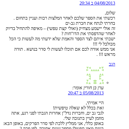
04/08/2013 ב 20:34
שלום,
רכשתי את הספר שלכם לאחר המלצות רבות ועניין בתחום .
בחרתי לנתח את חברת גב-ים
זה אולי יישמע מצחיק (ואולי קצת טפשי) – מאיפה להתחיל בדיוק
לאחר שהדפסתי את הדו"חות ?
ישבתי איתם לצד הספר והאמת שלא ידעתי מה לעשות כי הכל
מבולבל לי !!!
אני ממש אודה לכם אם תוכלו לעשות לי סדר בנושא . תודה
מראש !!! .
הגב
ערן בן חורין
אומר:
05/08/2013 ב 20:47
היי אמיתי,
זאת בכלל לא שאלה טיפשית!
לגבי גב ים, וחברות נדל"ן אחרות הגבתי לפני רגע, אתה
מוזמן לעיין בתגובה שלי.
באופן כללי, אני ממליץ ללכת לפי סדר הפרקים, באופן הבא:
בניית מאזן תפעולי מספר שנים אחורה, לפי פרק 2.