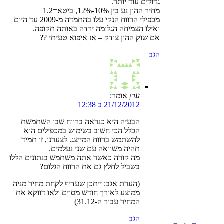
גדולים עוד יותר.
מחיר ההון נע בין 10%-12%, ביטא=1.2
מכפילי הרווח הנקי עלו בהתמדה מ-2009 עד היום
ואילו הצמיחה הגלומה ירדה באותה תקופה.
אם שוק ההון צודק – אז איפוא טעיתי ??
הגב
ערן
אומר:
21/12/2012 ב 12:38
הבעיה היא כנראה ברווח שבו השתמשת
הכלל הכי חשוב בשימוש במכפילים הוא
להשתמש ברווח המייצג. לצערנו, זו תמיד
תהיה משוואה עם שני נעלמים.
מה קורה כאשר אתה משתמש בנתונים הללו
בשביל לחלץ גם את הרווח הגלום?
(הערת אגב: ייתכן שעדיף לקחת מחיר מניה
ממוצע לאורך חודש מסוים ולאו דווקא את
המחיר עבור ה-31.12)
הגב