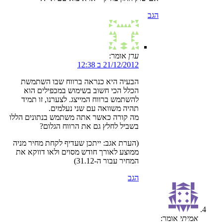
הגב
ערן
אומר:
21/12/2012 ב 12:38
הבעיה היא כנראה ברווח שבו השתמשת
הכלל הכי חשוב בשימוש במכפילים הוא
להשתמש ברווח המייצג. לצערנו, זו תמיד
תהיה משוואה עם שני נעלמים.
מה קורה כאשר אתה משתמש בנתונים הללו
בשביל לחלץ גם את הרווח הגלום?
(הערת אגב: ייתכן שעדיף לקחת מחיר מניה
ממוצע לאורך חודש מסוים ולאו דווקא את
המחיר עבור ה-31.12)
הגב
אמיתי
אומר: