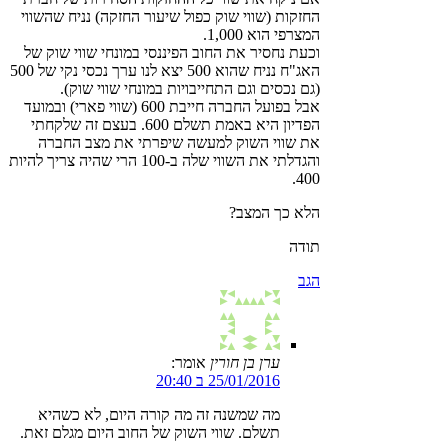
החזקות (שווי שוק כפול שיעור החזקה) נניח שהשווי
המצרפי הוא 1,000.
וכעת נחסיר את החוב הפיננסי במונחי שווי שוק של
האג"ח נניח שהוא 500 יצא לנו ערך נכסי נקי של 500
(גם נכסים וגם התחייבויות במונחי שווי שוק).
אבל בפועל החברה חייבת 600 (שווי פארי) ובמועד
הפדיון היא באמת תשלם 600. בעצם זה שלקחתי
את שווי השוק למעשה שיפרתי את מצב החברה
והגדלתי את השווי שלה ב-100 הרי שהיה צריך להיות
400.
הלא כך המצב?
תודה
הגב
ערן בן חורין
אומר:
25/01/2016 ב 20:40
מה שמשנה זה מה קורה היום, לא כשהיא
תשלם. שווי השוק של החוב היום מגלם זאת.