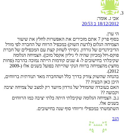
אבי ג.
אומר:
18/12/2012 ב 20:53
הי ערן.
בסוף פרק 7 אתם מזכירים את האפשרות לחלץ את שיעור
הצמיחה הגלום (לדעת השוק) במכפיל הרווח של החברה לפי מודל
הדיבידנדים של גורדון. ניסיתי לשחק קצת עם המכפילים של חברת
פוקס-ויזל (מכיוון שהיה לי גיליון אקסל מוכן). הצמיחה הגלומה
שקיבלתי בחישובים ל- 4 שנים קודמות הייתה נמוכה בהרבה (פחות
מחצי) מהצמיחה ברווח הנקי שהייתה בפועל בשנים אלו (2009-
2012).
בהנחה שהשוק צודק בדרך כלל ושהחברה מאד תנודתית ברווחים,
היכן כאן הבעיה ??
האם בעובדה שהמודל של גורדון מיועד רק למצב של צמיחה יציבה
וקבועה ??
נ.ב. הצמיחה הגלומה שקיבלתי היתה בלתי יציבה כמו הרווחים
בשנים אלו.
השתמשתי במכפילי וריווחי סוף שנה בחישובים.
הגב