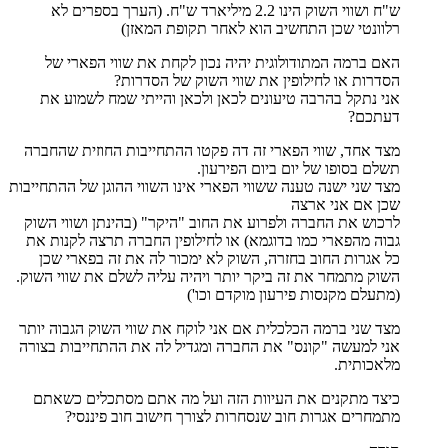
ש"ח ושווי השוק הינו 2.2 מיליארד ש"ח. (הערך בספרים לא
רלוונטי שכן התחשיב הוא לאחר תקופת המאזן)
האם ברמה המתודולוגית יהיה נכון לקחת את שווי הפארי של
הסדרות או לחילופין את שווי השוק של הסדרות?
אני נתקל בהרבה טיעונים לכאן ולכאן והייתי שמח לשמוע את
דעתכם?
מצד אחד, שווי הפארי זה דה פקטו ההתחייבות החוזית שהחברה
תשלם בסופו של יום ביום הפירעון.
מצד שני ישנה טענה ששווי הפארי אינו השווי ההוגן של ההתחייבות
שכן אם אני ארצה
לרכוש את החברה ולפרוע את החוב "היקר" (בהינתן ושווי השוק
גבוה מהפארי כמו בדוגמא) או לחילופין החברה תרצה לקנות את
כל אגרות החוב בחזרה, השוק לא ימכור לה את זה בפארי שכן
השוק מתמחר את זה ביקר יותר ויהיה עליה לשלם את שווי השוק.
(מתעלם מקנסות פירעון מוקדם וכו')
מצד שני ברמה הכלכלית אם אני לוקח את שווי השוק הגבוה יותר
אני למעשה "קונס" את החברה ומגדיל לה את ההתחייבות בצורה
מלאכותית.
כיצד מתקנים את העיוות הזה ועל מה אתם מסתכלים כשאתם
מתמחרים אגרות חוב שנסחרות לצורך חישוב חוב פיננסי?