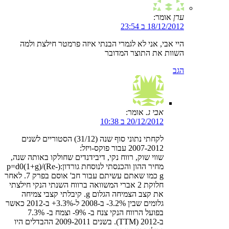
ערן
אומר:
18/12/2012 ב 23:54
היי אבי, אני לא לגמרי הבנתי איזה פרמטר חילצת ולמה
השוות את התוצר המדובר
הגב
אבי ג.
אומר:
20/12/2012 ב 10:38
לקחתי נתוני סוף שנה (31/12) הסטוריים לשנים
2007-2012 עבור פוקס-ויזל:
שווי שוק, רווח נקי, דיבידנדים שחולקו באותה שנה,
מחיר ההון והכנסתי לנוסחת גורדון:(p=d0(1+g)/(Re-
g כמו שאתם עשיתם עבור חב' אוסם בפרק 7. לאחר
חלוקת 2 אברי המשוואה ברווח השנתי הנקי חילצתי
את קצב הצמיחה הגלום g. קיבלתי קצבי צמיחה
גלומים שבין 3.2%- ב-2008 ל-3.3%+ ב-2012 כאשר
בפועל הרווח הנקי צנח ב- 9%- וצמח ב- 7.3%
ב-2012 (TTM). בשנים 2009-2011 ההבדלים היו