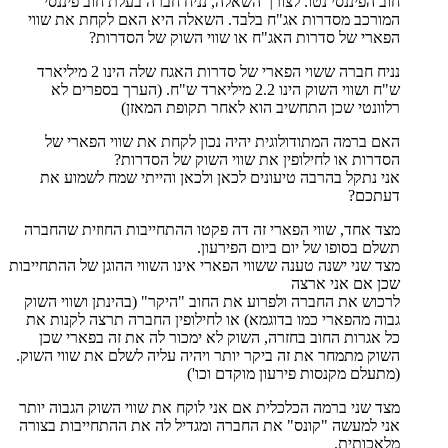
חוב הפיננסי נטו. לצורך השאלה, נניח חברה בעלת חוב פיננסי
המורכב מסדרות אג"ח בלבד. השאלה היא האם לקחת את שווי
הפארי של סדרות האג"ח או שווי השוק של הסדרות?
נניח חברה ששוי הפארי של סדרות האגח שלה הינו 2 מיליארד
ש"ח ושווי השוק הינו 2.2 מיליארד ש"ח. (הערך בספרים לא
רלוונטי שכן התחשיב הוא לאחר תקופת המאזן)
האם ברמה המתודולוגית יהיה נכון לקחת את שווי הפארי של
הסדרות או לחילופין את שווי השוק של הסדרות?
אני נתקל בהרבה טיעונים לכאן ולכאן והייתי שמח לשמוע את
דעתכם?
מצד אחד, שווי הפארי זה דה פקטו ההתחייבות החוזית שהחברה
תשלם בסופו של יום ביום הפירעון.
מצד שני ישנה טענה ששווי הפארי אינו השווי ההוגן של ההתחייבות
שכן אם אני ארצה
לרכוש את החברה ולפרוע את החוב "היקר" (בהינתן ושווי השוק
גבוה מהפארי כמו בדוגמא) או לחילופין החברה תרצה לקנות את
כל אגרות החוב בחזרה, השוק לא ימכור לה את זה בפארי שכן
השוק מתמחר את זה ביקר יותר ויהיה עליה לשלם את שווי השוק.
(מתעלם מקנסות פירעון מוקדם וכו')
מצד שני ברמה הכלכלית אם אני לוקח את שווי השוק הגבוה יותר
אני למעשה "קונס" את החברה ומגדיל לה את ההתחייבות בצורה
מלאכותית.