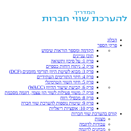
הבלוג
פרקי הספר
הקדמה ומספר הוראות שימוש
תוכן עניינים
פרק 1: על סיכון ותשואה
פרק 2: ניתוח דוחות כספיים
פרק 3: מבוא לשיטת היוון תזרימי מזומנים (DCF)
פרק 4: חיזוי התזרימים העתידיים
פרק 5: חיזוי השווי הטרמינלי
פרק 6: קביעת שיעור ההיוון (WACC)
פרק 7: משווי פעילות לשווי הון עצמי, דוגמה מסכמת
פרק 8: מכפילי רווח
פרק 9: שיטות נוספות להערכת שווי חברה
פרק 10: אופציות ריאליות
קורס בהערכת שווי חברות
מצגות
עבודות לדוגמה
מבחנים לדוגמה