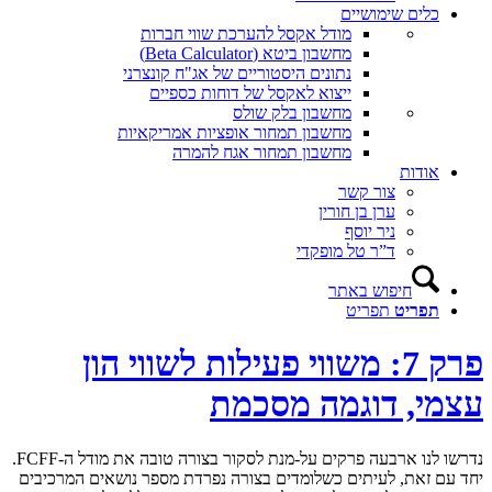
כלים שימושיים
מודל אקסל להערכת שווי חברות
מחשבון ביטא (Beta Calculator)
נתונים היסטוריים של אג"ח קונצרני
ייצוא לאקסל של דוחות כספיים
מחשבון בלק שולס
מחשבון תמחור אופציות אמריקאיות
מחשבון תמחור אגח להמרה
אודות
צור קשר
ערן בן חורין
ניר יוסף
ד”ר טל מופקדי
חיפוש באתר
תפריט
תפריט
פרק 7: משווי פעילות לשווי הון
עצמי, דוגמה מסכמת
נדרשו לנו ארבעה פרקים על-מנת לסקור בצורה טובה את מודל ה-FCFF.
יחד עם זאת, לעיתים כשלומדים בצורה נפרדת מספר נושאים המרכיבים