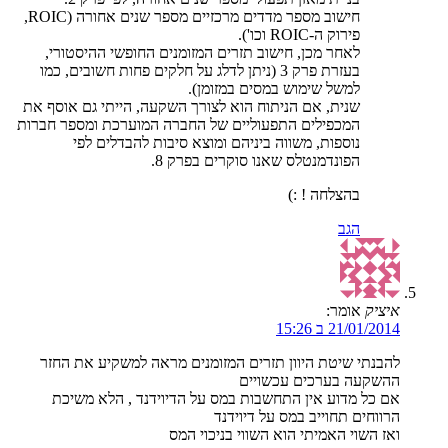
חישוב מספר מדדים מרכזיים מספר שנים אחורה (ROIC,
פירוק ה-ROIC וכו').
לאחר מכן, חישוב תזרים המזומנים החופשי ההיסטורי,
בעזרת פרק 3 (ניתן לדלג על חלקים פחות חשובים, כמו
למשל שימוש במסים במזומן).
שנית, אם הניתוח הוא לצורך השקעה, הייתי גם אוסף את
המכפילים התפעוליים של החברה המוערכת ומספר חברות
נוספות, משווה ביניהם ומוצא סיבות להבדלים לפי
הפונדמנטלס שאנו סוקרים בפרק 8.
בהצלחה ! :)
הגב
איציק
אומר:
21/01/2014 ב 15:26
להבנתי שיטת היוון תזרים המזומנים מראה למשקיע את החזר
ההשקעה בערכים עכשויים
אם כל מדוע אין התחשבות במס על הדיוידנד , הלא משיכת
הרווחים תחוייב במס על דיוידנד
ואז השוי האמיתי הוא השווי בניכוי המס