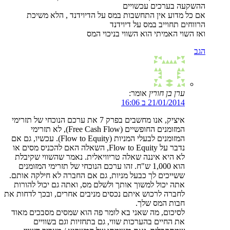
ההשקעה בערכים עכשויים
אם כל מדוע אין התחשבות במס על הדיוידנד , הלא משיכת
הרווחים תחוייב במס על דיוידנד
ואז השוי האמיתי הוא השווי בניכוי המס
הגב
ערן בן חורין
אומר:
21/01/2014 ב 16:06
איציק, אנו מחשבים בפרק 7 את ערכם הנוכחי של תזרימי
המזומנים החופשיים (Free Cash Flow), לא תזרימי
המזומנים לבעלי המניות (Flow to Equity). עכשיו, גם אם
נדבר על Flow to Equity, השאלה האם להכניס מסים או
לא היא איננה שאלה טריוויאלית. נאמר שהשווי שקיבלת
הוא 1,000 ש"ח. זהו ערכם הנוכחי של תזרימי המזומנים
ששייכים לך כבעל מניות, גם אם החברה לא חילקה אותם.
אתה יכול למשוך אותך ולשלם מס, ואתה גם יכול להורות
לחברה לרכוש איתם נכסים מניבים אחרים, ובכך לדחות את
חבות המס שלך.
לסיכום, מה שאני בא לומר פה הוא שמסים מסבכים מאוד
את החיים בהערכות שווי, גם בתחזיות וגם בשוויים