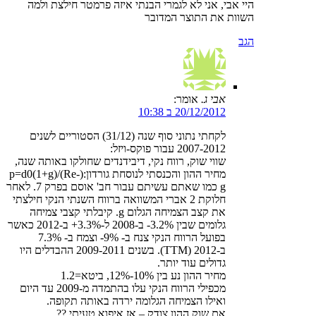
היי אבי, אני לא לגמרי הבנתי איזה פרמטר חילצת ולמה
השוות את התוצר המדובר
הגב
אבי ג.
אומר:
20/12/2012 ב 10:38
לקחתי נתוני סוף שנה (31/12) הסטוריים לשנים
2007-2012 עבור פוקס-ויזל:
שווי שוק, רווח נקי, דיבידנדים שחולקו באותה שנה,
מחיר ההון והכנסתי לנוסחת גורדון:(p=d0(1+g)/(Re-
g כמו שאתם עשיתם עבור חב' אוסם בפרק 7. לאחר
חלוקת 2 אברי המשוואה ברווח השנתי הנקי חילצתי
את קצב הצמיחה הגלום g. קיבלתי קצבי צמיחה
גלומים שבין 3.2%- ב-2008 ל-3.3%+ ב-2012 כאשר
בפועל הרווח הנקי צנח ב- 9%- וצמח ב- 7.3%
ב-2012 (TTM). בשנים 2009-2011 ההבדלים היו
גדולים עוד יותר.
מחיר ההון נע בין 10%-12%, ביטא=1.2
מכפילי הרווח הנקי עלו בהתמדה מ-2009 עד היום
ואילו הצמיחה הגלומה ירדה באותה תקופה.
אם שוק ההון צודק – אז איפוא טעיתי ??