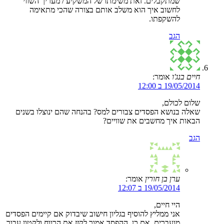
שמתקבלים. זאת משימתו של המשקיע / מעריך השווי
לחשוב איך הוא משלב אותם בצורה שהכי מתאימה
להשקפתו.
הגב
חיים בנג'ו
אומר:
19/05/2014 ב 12:00
שלום לכולם,
שאלה בנושא הפסדים צבורים למס? בהנחה שהם ינוצלו בשנים
הבאות איך מחשבים את שוויים?
הגב
ערן בן חורין
אומר:
19/05/2014 ב 12:07
היי חיים,
אני ממליץ להוסיף בגליון חישוב שיבדוק אם קיימים הפסדים
מועברים. אם כן, ההפסד אמור לקזז את הרווח ולקטון עבור