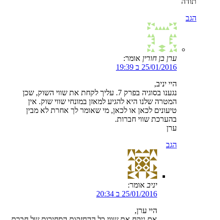
תודה
הגב
ערן בן חורין
אומר:
25/01/2016 ב 19:39
היי יניב,
נגענו בסוגיה בפרק 7. עליך לקחת את שווי השוק, שכן
המטרה שלנו היא להגיע למאזן במונחי שווי שוק. אין
טיעונים לכאן או לכאן, מי שאומר לך אחרת לא מבין
בהערכת שווי חברות.
ערן
הגב
יניב
אומר:
25/01/2016 ב 20:34
היי ערן,
אם ניקח את שווי כל ההחזקות הסחירות של חברת