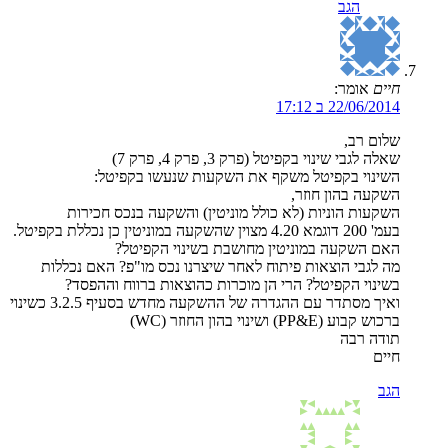
הגב
חיים
אומר:
22/06/2014 ב 17:12
שלום רב,
שאלה לגבי שינוי בקפיטל (פרק 3, פרק 4, פרק 7)
השינוי בקפיטל משקף את השקעות שנעשו בקפיטל:
השקעה בהון חוזר,
השקעות הוניות (לא כולל מוניטין) והשקעה בנכס חכירות
בעמ' 200 דוגמא 4.20 מצוין שהשקעה במוניטין כן נכללת בקפיטל.
האם השקעה במוניטין מחושבת בשינוי הקפיטל?
מה לגבי הוצאות פיתוח לאחר שיצרנו נכס מו"פ? האם נכללות
בשינוי הקפיטל? הרי הן מוכרות כהוצאות ברווח וההפסד?
ואיך מסתדר עם ההגדרה של ההשקעה מחדש בסעיף 3.2.5 כשינוי
ברכוש קבוע (PP&E) ושינוי בהון החוזר (WC)
תודה רבה
חיים
הגב