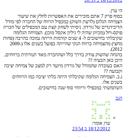
18/12/2012 ב 20:53
הי ערן.
בסוף פרק 7 אתם מזכירים את האפשרות לחלץ את שיעור
הצמיחה הגלום (לדעת השוק) במכפיל הרווח של החברה לפי מודל
הדיבידנדים של גורדון. ניסיתי לשחק קצת עם המכפילים של חברת
פוקס-ויזל (מכיוון שהיה לי גיליון אקסל מוכן). הצמיחה הגלומה
שקיבלתי בחישובים ל- 4 שנים קודמות הייתה נמוכה בהרבה (פחות
מחצי) מהצמיחה ברווח הנקי שהייתה בפועל בשנים אלו (2009-
2012).
בהנחה שהשוק צודק בדרך כלל ושהחברה מאד תנודתית ברווחים,
היכן כאן הבעיה ??
האם בעובדה שהמודל של גורדון מיועד רק למצב של צמיחה יציבה
וקבועה ??
נ.ב. הצמיחה הגלומה שקיבלתי היתה בלתי יציבה כמו הרווחים
בשנים אלו.
השתמשתי במכפילי וריווחי סוף שנה בחישובים.
הגב
ערן
אומר:
18/12/2012 ב 23:54