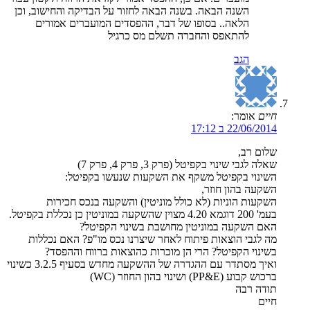
השנה הבאה. בשנה הבאה לחזור על הבדיקה והחישוב, וכן
הלאה.. בסופו של דבר, ההפסדים המועברים אמורים
להתאפס והחברה תשלם מס כרגיל
הגב
חיים
אומר:
22/06/2014 ב 17:12
שלום רב,
שאלה לגבי שינוי בקפיטל (פרק 3, פרק 4, פרק 7)
השינוי בקפיטל משקף את השקעות שנעשו בקפיטל:
השקעה בהון חוזר,
השקעות הוניות (לא כולל מוניטין) והשקעה בנכס חכירות
בעמ' 200 דוגמא 4.20 מצוין שהשקעה במוניטין כן נכללת בקפיטל.
האם השקעה במוניטין מחושבת בשינוי הקפיטל?
מה לגבי הוצאות פיתוח לאחר שיצרנו נכס מו"פ? האם נכללות
בשינוי הקפיטל? הרי הן מוכרות כהוצאות ברווח וההפסד?
ואיך מסתדר עם ההגדרה של ההשקעה מחדש בסעיף 3.2.5 כשינוי
ברכוש קבוע (PP&E) ושינוי בהון החוזר (WC)
תודה רבה
חיים