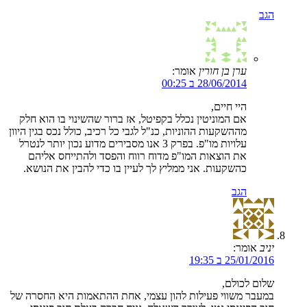
הגב
ערן בן חורין
אומר:
28/06/2014 ב 00:25
היי חיים,
אם המוניטין נכלל בקפיטל, אז ברור שהשינוי בו הוא חלק
מההשקעות ההוניות, כנ"ל לגבי כל רכיב, כולל נכס בגין היוון
עלויות מו"פ. בפרק 3 אנו מסבירים מדוע נכון יותר לנטרל
את הוצאות המו"פ מדוח רווח והפסד ולהתייחס אליהם
כהשקעות. אני ממליץ לך לעיין בו כדי להבין את הנושא.
הגב
יניב
אומר:
25/01/2016 ב 19:35
שלום לכולם,
במעבר משווי פעילות להון עצמי, אחת ההתאמות היא החסרה של