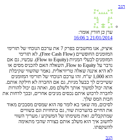
הגב
ערן בן חורין
אומר:
21/01/2014 ב 16:06
איציק, אנו מחשבים בפרק 7 את ערכם הנוכחי של תזרימי
המזומנים החופשיים (Free Cash Flow), לא תזרימי
המזומנים לבעלי המניות (Flow to Equity). עכשיו, גם אם
נדבר על Flow to Equity, השאלה האם להכניס מסים או
לא היא איננה שאלה טריוויאלית. נאמר שהשווי שקיבלת
הוא 1,000 ש"ח. זהו ערכם הנוכחי של תזרימי המזומנים
ששייכים לך כבעל מניות, גם אם החברה לא חילקה אותם.
אתה יכול למשוך אותך ולשלם מס, ואתה גם יכול להורות
לחברה לרכוש איתם נכסים מניבים אחרים, ובכך לדחות את
חבות המס שלך.
לסיכום, מה שאני בא לומר פה הוא שמסים מסבכים מאוד
את החיים בהערכות שווי, גם בתחזיות וגם בשוויים
שמתקבלים. זאת משימתו של המשקיע / מעריך השווי
לחשוב איך הוא משלב אותם בצורה שהכי מתאימה
להשקפתו.
הגב