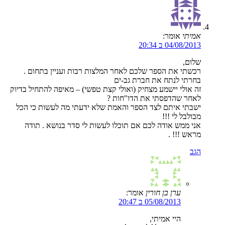
אמיתי
אומר:
04/08/2013 ב 20:34
שלום,
רכשתי את הספר שלכם לאחר המלצות רבות ועניין בתחום .
בחרתי לנתח את חברת גב-ים
זה אולי יישמע מצחיק (ואולי קצת טפשי) – מאיפה להתחיל בדיוק
לאחר שהדפסתי את הדו"חות ?
ישבתי איתם לצד הספר והאמת שלא ידעתי מה לעשות כי הכל
מבולבל לי !!!
אני ממש אודה לכם אם תוכלו לעשות לי סדר בנושא . תודה
מראש !!! .
הגב
ערן בן חורין
אומר:
05/08/2013 ב 20:47
היי אמיתי,