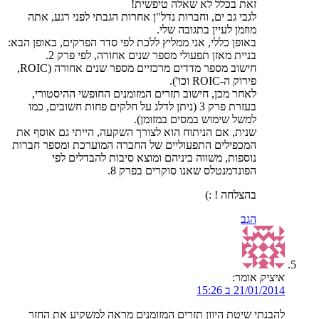
זאת בכלל לא שאלה טיפשית!
לגבי גב ים, וחברות נדל"ן אחרות הגבתי לפני רגע, אתה
מוזמן לעיין בתגובה שלי.
באופן כללי, אני ממליץ ללכת לפי סדר הפרקים, באופן הבא:
בניית מאזן תפעולי מספר שנים אחורה, לפי פרק 2.
חישוב מספר מדדים מרכזיים מספר שנים אחורה (ROIC,
פירוק ה-ROIC וכו').
לאחר מכן, חישוב תזרים המזומנים החופשי ההיסטורי,
בעזרת פרק 3 (ניתן לדלג על חלקים פחות חשובים, כמו
למשל שימוש במסים במזומן).
שנית, אם הניתוח הוא לצורך השקעה, הייתי גם אוסף את
המכפילים התפעוליים של החברה המוערכת ומספר חברות
נוספות, משווה ביניהם ומוצא סיבות להבדלים לפי
הפונדמנטלס שאנו סוקרים בפרק 8.
בהצלחה ! :)
הגב
איציק
אומר:
21/01/2014 ב 15:26
להבנתי שיטת היוון תזרים המזומנים מראה למשקיע את החזר