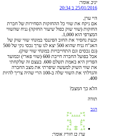
יניב
אומר:
25/01/2016 ב 20:34
היי ערן,
אם ניקח את שווי כל ההחזקות הסחירות של חברת
החזקות (שווי שוק כפול שיעור החזקה) נניח שהשווי
המצרפי הוא 1,000.
וכעת נחסיר את החוב הפיננסי במונחי שווי שוק של
האג"ח נניח שהוא 500 יצא לנו ערך נכסי נקי של 500
(גם נכסים וגם התחייבויות במונחי שווי שוק).
אבל בפועל החברה חייבת 600 (שווי פארי) ובמועד
הפדיון היא באמת תשלם 600. בעצם זה שלקחתי
את שווי השוק למעשה שיפרתי את מצב החברה
והגדלתי את השווי שלה ב-100 הרי שהיה צריך להיות
400.
הלא כך המצב?
תודה
הגב
ערן בן חורין
אומר: