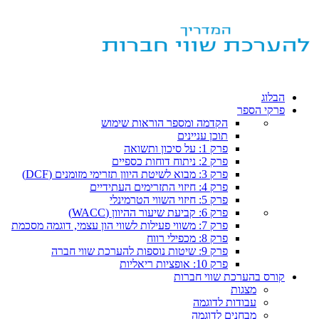
הבלוג
פרקי הספר
הקדמה ומספר הוראות שימוש
תוכן עניינים
פרק 1: על סיכון ותשואה
פרק 2: ניתוח דוחות כספיים
פרק 3: מבוא לשיטת היוון תזרימי מזומנים (DCF)
פרק 4: חיזוי התזרימים העתידיים
פרק 5: חיזוי השווי הטרמינלי
פרק 6: קביעת שיעור ההיוון (WACC)
פרק 7: משווי פעילות לשווי הון עצמי, דוגמה מסכמת
פרק 8: מכפילי רווח
פרק 9: שיטות נוספות להערכת שווי חברה
פרק 10: אופציות ריאליות
קורס בהערכת שווי חברות
מצגות
עבודות לדוגמה
מבחנים לדוגמה