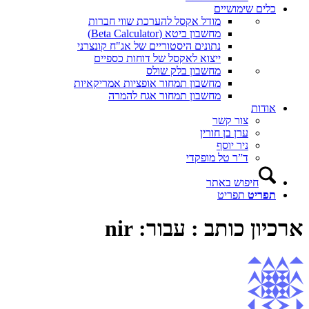
כלים שימושיים
מודל אקסל להערכת שווי חברות
מחשבון ביטא (Beta Calculator)
נתונים היסטוריים של אג"ח קונצרני
ייצוא לאקסל של דוחות כספיים
מחשבון בלק שולס
מחשבון תמחור אופציות אמריקאיות
מחשבון תמחור אגח להמרה
אודות
צור קשר
ערן בן חורין
ניר יוסף
ד”ר טל מופקדי
חיפוש באתר
תפריט
תפריט
ארכיון כותב : עבור: nir