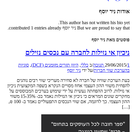
אודות
ניר יוסף
This author has not written his bio yet.
But we are proud to say that
ניר יוסף
contributed 1 entries already.
פוסטים מאת ניר יוסף
ניכיון אי נזילות לחברה עם נכסים נזילים
1 תגובה
/
29/06/2015
/
ב
כללי
,
היוון תזרים מזומנים (DCF)
,
סוגיות
בהערכת שווי חברות
/
על ידי
ניר יוסף
בעת הערכת שוויה של חברה לא סחירה מעריכי שווי רבים נוהגים
להפחית משווי ההון העצמי אחוז מסויים הנקרא בשפה המקצועית ניכיון
אי נזילות. לרוב ההפחתה נעשית על ידי שימוש בערכים המבוססים על
מחקרים שונים המראים כי ניכיון אי הנזילות נאמד בכ- 15-35% משווי
ההון העצמי. כך לדוגמה, אם שווי הנכסים התפעוליים נאמד ב- 100 ₪,
[…]