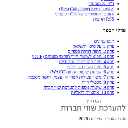
ד”ר טל מופקדי
מחשבון ביטא (Beta Calculator)
נתונים היסטוריים של אג"ח קונצרני
RSS תגובות
פרקי הספר
תוכן עניינים
פרק 1: על סיכון ותשואה
פרק 2: ניתוח דוחות כספיים
פרק 3: מבוא לשיטת היוון תזרימי מזומנים (DCF)
פרק 4: חיזוי התזרימים העתידיים
פרק 5: חיזוי השווי הטרמינלי
פרק 6: קביעת שיעור ההיוון (WACC)
פרק 7: משווי פעילות לשווי הון עצמי, דוגמה מסכמת
פרק 8: מכפילי רווח
פרק 9: שיטות נוספות להערכת שווי חברה
פרק 10: אופציות ריאליות
© כל הזכויות שמורות
2026