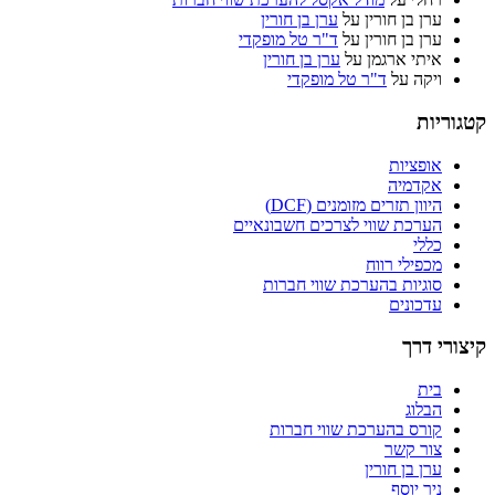
ערן בן חורין
על
ערן בן חורין
ערן בן חורין
על
ד"ר טל מופקדי
איתי ארגמן
על
ערן בן חורין
ויקה
על
ד"ר טל מופקדי
קטגוריות
אופציות
אקדמיה
היוון תזרים מזומנים (DCF)
הערכת שווי לצרכים חשבונאיים
כללי
מכפילי רווח
סוגיות בהערכת שווי חברות
עדכונים
קיצורי דרך
בית
הבלוג
קורס בהערכת שווי חברות
צור קשר
ערן בן חורין
ניר יוסף