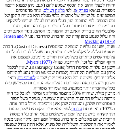
יחזירו לבעלי החוב את הכסף שמגיע להם (אגב, ניתן למצוא דוגמה
מספרית בנושא
בפרק 9
). לפי
בלאק ושולס
, אחד מהגורמים
המשפיעים על שוייה של אופציה כלפי מעלה היא סטיית התקן של
נכס הבסיס. לפי התובנה הזו, בעלי המניות לעולם יעדיפו להשקיע
בפרויקטים מסוכנים יותר, בעלי סטיית תקן גבוהה יותר, בעוד
שלבעלי החוב בדיוק האינטרס ההפוך. מן הסתם, ניגוד האינטרסים
הזה עלול לפגוע בתפקודה של החברה. להרחבה, פנו ל-
Jensen and
.
Meckling (1976)
שנית, ישנן גם עלויות המצוקה הפיננסית (Cost of Distress). חברה
ממונפת עלולה להיקלע למשבר פיננסי, מה שעלול לגרום לה לוותר
על פרויקטים כדאיים בשל מצוקת תזרים מזומנים, לצמצם את
היקף המו"פ וכו' וכו'. להרחבה, פנו ל-
Myers (1977)
.
וישנן גם עלויות פשיטת הרגל (Bankruptcy Costs), שאין לבלבל
אותן עם העלויות הקודמות (למרות שכמעט תמיד נהוג להתייחס
אליהן יחדיו). פשיטת רגל היא עניין יקר; שכ"ט
לעורכי דין
, רואי
חשבון ויועצים כאלה ואחרים הן עלות שההסתברות למימושן עולה
ככל שהחברה יותר ממונפת, מה שמוריד משווייה.
מרטון מילר, שהיווה 50% מהצמד מודליאני ומילר, לא כל כך היה
מרוצה משלוש התובנות הראשונות שציינתי, בעיקר בשל חסור
האסתטיות שלהן, והעובדה שהן אינן מרכיבות מודל סדור אחד.
ב-1977 הוא פרסם
עדכון
לשני המאמרים הקודמים שלו, הפעם
תוך לקיחה בחשבון של המס שמשלמים בעלי החוב על הכנסות
הריבית שהם מקבלים מהחברה. במודל המעודכן, מילר איננו מנסה
לאמוד את ההשלכות השליליות של מינוף, אלא הוגה מודל שמנסה