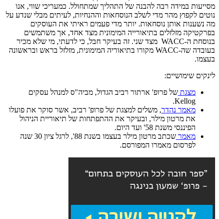
מסייעות במידה רבה להבנה של התהליך שמתחולל. כמעריכי שווי, אנו
נוטים לקפוץ מהר מדי לשלב הנוסחאות וההנחיות, לעיתים מבלי שנדע על
מה נשענות אותן נוסחאות. יותר מדי פעמים ראיתי את העוסקים
בפרקטיקה מזלזלים בתיאורייה המימונית מצד אחד, אך משתמשים
בנוסחת ה-WACC מצד שני. זה בעיקר חבל, כי לדעתי, מי שלא מכיר
בעובדה שה-WACC מקורו בתיאוריה המימונית, מזלזל בראש ובראשונה
בעצמו.
לינקים שימושיים:
מצגת
של פרופ' ארתור רביב הגדול, מביה"ס למנהל עסקים
Kellog.
מאמר נהדר
, משלים למצגת של פרופ' רביב, אשר סוקר את פועלו
את מרטון מילר, ובעיקר את ההתפתחות של תיאוריית הניהול
הפיננסי משנת 58' ועד היום.
מאמר
שכתב מרטון מילר בעצמו בשנת 88', לרגל ציון 30 שנה
לפרסום מאמרו המפורסם.