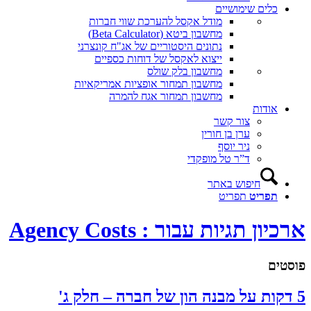
כלים שימושיים
מודל אקסל להערכת שווי חברות
מחשבון ביטא (Beta Calculator)
נתונים היסטוריים של אג"ח קונצרני
ייצוא לאקסל של דוחות כספיים
מחשבון בלק שולס
מחשבון תמחור אופציות אמריקאיות
מחשבון תמחור אגח להמרה
אודות
צור קשר
ערן בן חורין
ניר יוסף
ד”ר טל מופקדי
חיפוש באתר
תפריט
תפריט
ארכיון תגיות עבור : Agency Costs
פוסטים
5 דקות על מבנה הון של חברה – חלק ג'