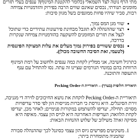
מתי הרף נוטה לצד השמאלי (כלומר להקטנת המינוף)? ענפים בעלי תזרים
מזומנים תנודתי, נכסים שאינם שווים הרבה בפירוק והזדמנויות צמיחה
רבות, סביר שיהיו פחות ממונפים בשל מגוון סיבות:
שווי מגן המס נמוך,
רצוי שההנהלה לא תוגבל מבחינת פירעונות עתידיים כדי שתוכל
לנצל את תזרים המזומנים להשקעה בהזדמנויות צמיחה שנקרות
בדרכה,
נכסים ששוויים בפירוק נמוך מעלים את עלות המצוקה הפיננסית
(לטעמי, זאת הסיבה החשובה מכולן).
כתרגיל חשיבה, אני ממליץ לקחת כמה ענפים ולחשוב על רמת המינוף
הרווחת בהם במונחי הגורמים שציינו זה עתה. נסו להתחיל עם ענף
התעופה והתוכנה.
תיאוריה חלופית (בערך) – תיאוריית ה-Pecking Order
תיאוריית ה-Pecking Order לוקחת את נושא החיכוכים לזירה די מגניבה,
זירת הסיגנלים. היא גורסת כי חברות מגייסות הון לפי סדר עדיפויות
מסוים: תחילה, יעדיפו להשתמש במקורות פנימיים; לאחר מכן, יעדיפו
לקחת הלוואה; העדיפות האחרונה היא לגייס הון עצמי. מאיפה היא
מסיקה זאת? משילוב של שלוש ההנחות הבאות:
משקיעים מפרשים גיוס הון עצמי כסיגנל לכך שההנהלה סבורה
שהמניה מתומחרת ביתר;