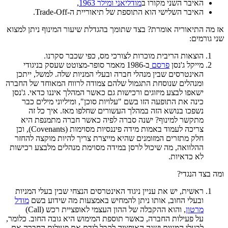
האיבר השני מקורו ב
מודליאני ומילר 1963
,
האיבר השלישי הוא התוספת של תיאוריית ה-Trade-Off.
אז מה התיאוריה אומרת? בצד שתומך בהגדלת שיעור המינוף ניתן למצוא
שני גורמים:
הוצאות הריבית מוכרות לצורכי מס, כפי שכבר סקרנו.
מייקל ג'נסן
פרסם
ב-1986 מאמר סופר-מצוטט שעסק בניגודי
האינטרסים שבין מנהלי חברה ובעלי המניות שלה. למשל, ייתכן
ומנהלים שנוסחת התגמול שלהם צמודה לרווח המאוחד של החברה
ישאפו לבצע מיזוגים ורכישות גם כאשר המהלך איננו כדאי. ג'נסן
כינה את התופעה הזו בשם "עלויות סוכן", ומיליוני מילים כבר
נשפכו בנושא הזה במהלך העשורים שחלפו מאז. איך כל זה
מתקשר למינוף? ישנה סברה לפיה כאשר חברה מתמנפת היא
צריכה לעמוד באמות מידה פיננסיות מסוימות (Covenants), וכן
חלק מתזרים המזומנים שהיא מייצרת צריך להיות מוקצה להחזר
ההלוואה, מה שיכול לרסן במידה מסוימת מנהלים מלבצע רכישות
לא כדאיות.
ומה בצד הנגדי?
ראשית, יש את עניין ניגוד האינטרסים הנצחי שבין בעלי המניות
ובעלי החוב, אותו ניתן להמחיש באמצעות מה שידוע בשם
מודל
מרטון
, והוא ההקבלה של ההון העצמי לאופציית רכש (Call)
על פעילות החברה, כאשר תוספת המימוש היא גובה החוב. כלומר,
לבעלי המניות ישנה האופציה לקבל לידם את פעילות החברה אם