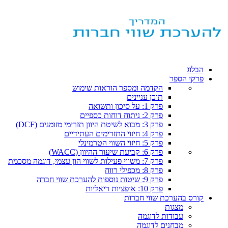
הבלוג
פרקי הספר
הקדמה ומספר הוראות שימוש
תוכן עניינים
פרק 1: על סיכון ותשואה
פרק 2: ניתוח דוחות כספיים
פרק 3: מבוא לשיטת היוון תזרימי מזומנים (DCF)
פרק 4: חיזוי התזרימים העתידיים
פרק 5: חיזוי השווי הטרמינלי
פרק 6: קביעת שיעור ההיוון (WACC)
פרק 7: משווי פעילות לשווי הון עצמי, דוגמה מסכמת
פרק 8: מכפילי רווח
פרק 9: שיטות נוספות להערכת שווי חברה
פרק 10: אופציות ריאליות
קורס בהערכת שווי חברות
מצגות
עבודות לדוגמה
מבחנים לדוגמה