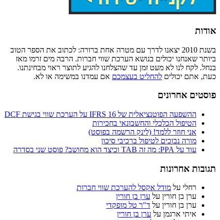
אודות
בשנת 2010 יצאנו לדרך עם מטרה אחת ברורה: לכתוב את הספר הטוב
ביותר שאנחנו יכולים בנושא הערכת שווי חברות. הרבה מים זרמו מאז
בנחל. לקח לנו לא מעט זמן עד שהצלחנו להגיע לתוצר ראוי מבחינתנו.
כעת, אתם יכולים
להחליט בעצמכם
אם עמדנו במשימה או לא.
פוסטים אחרונים
ההשפעה הפוטנציאלית של IFRS 16 על הערכת שווי בגישת DCF
הטיפול הכלכלי והחשבונאי בחכירות
אני חוזר ללמד! (לינק הרשמה בפוסט)
מורה נבוכים לטיפול ברכיבי סיכון
עוד על PPA: מה זה TAB וכיצד הוא מחושב? פוסט שני בסדרה
תגובות אחרונות
רחלי
על
מודל אקסל להערכת שווי חברות
ערן בן חורין
על
ערן בן חורין
ערן בן חורין
על
ד"ר טל מופקדי
איתי ארגמן
על
ערן בן חורין