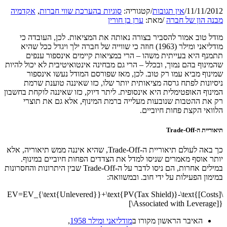
11/11/2012
/
אין תגובות
/
קטגוריה:
סוגיות בהערכת שווי חברות
,
אקדמיה
מבנה הון של חברה
/
מאת:
ערן בן חורין
מודל טוב אמור להסביר בצורה נאותה את המציאות. לכן, העובדה כי
מודליאני ומילר (1963) חוזה כי שווייה של חברה ילך ויגדל ככל שהיא
תתמנף היא בעייתית משהו – הרי במציאות קיימים אינספור ענפים
שהמינוף בהם נמוך, ובכלל – הרי גם מבחינה אינטואיטיבית לא יכול להיות
שמינוף מביא עמו רק טוב. לכן, מאז שפורסם המודל נעשו אינספור
ניסיונות לפתח גרסה מציאותית יותר שלו, כזו שאיננה טוענת שרמת
המינוף האופטימלית היא אינסופית. ליתר דיוק, כזו שאיננה לוקחת בחשבון
רק את ההטבות שנובעות מעלייה ברמת המינוף, אלא גם את תוצרי
הלוואי הקצת פחות חיוביים.
תיאוריית ה-Trade-Off
כך באה לעולם תיאוריית ה-Trade-Off, שהיא איננה ממש תיאוריה, אלא
יותר אוסף מאמרים שניסו למדל את הצדדים הפחות חיוביים במינוף.
במילים אחרות, הם ניסו לדבר על ה-Trade-Off שבין היתרונות והחסרונות
במימון הפעילות על ידי חוב. ובמשוואה:
\[EV=EV_{\text{Unlevered}}+\text{PV(Tax Shield)}-\text{[Costs
Associated with Leverage]}\]
האיבר הראשון מקורו ב
מודליאני ומילר 1958
,