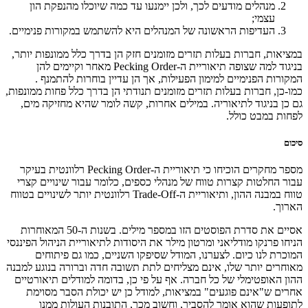
מנהלים מודעים לכך, ולכן יימנעו עד כמה שיוכלו מהנפקת הון
עצמי;
העדיפות הראשונה של המנהלים היא להשתמש במקורות פנימיים.
במציאות, חברות בעלות תזרים מזומנים חזק הן בדרך כלל ממונפות יותר,
בניגוד למה שצופה תיאוריית ה-Pecking Order מאחר וקיימים להן
המקורות הפנימיים למימון הפעילות, אך הן עדיין בוחרות להתמנף .
כמו-כן, חברות בעלות תזרים מזומנים תנודתי הן בדרך כלל פחות ממונפות,
גם כן בניגוד לתיאוריה. במילים אחרות, קשה לומר שהיא מחזיקה מים,
לפחות במבט כולל.
סיכום
מספר מחקרים הוכיחו כי תיאוריית ה-Pecking Order רלוונטית בעיקר
עבור החלטות קצרות טווח של מנהלי כספים, כלומר עבור שינויים קצרי
טווח במבנה ההון, ותיאוריית ה-Trade-Off רלוונטית יותר לשינויים בטווח
הארוך.
אסיים את סדרת הפוסטים הזו במספר מילים. בשנות ה-50 המאוחרות
הניחו פרנקו מודליאני ומרטון מילר את היסודות לתיאוריית הניהול הפיננסי
המוכרת לנו כיום. לצערנו, המודל שסיפקו השניים, כמו גם פיתוחים
מאוחרים יותר שלו, אינם מצליחים לתת תשובה חדה וברורה בנוגע למבנה
ההון האופטימלי של כל חברה. אף על פי כן, בדומה למודלים תיאורטיים
אחרים ש"אינם פוגעים" במציאות, למודל כן יש יכולת הסבר מסוימת
לתופעות שהוא אומר להסביר, וחשוב מכך, התובנות העולות ממנו