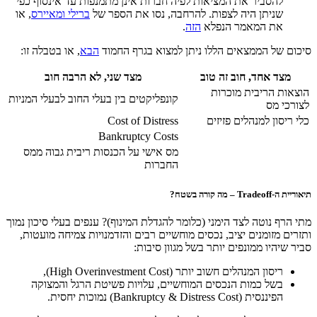
להסביר את המציאות לפיה חברות אינן מתמנפות עד אינסוף כפי
שניתן היה לצפות. להרחבה, נסו את הספר של
ברילי ומאיירס
, או
את המאמר הנפלא
הזה
.
סיכום של הממצאים הללו ניתן למצוא בגרף החמוד
הבא
, או בטבלה זו:
מצד אחד, חוב זה טוב
מצד שני, לא הרבה חוב
הוצאות הריבית מוכרות
קונפליקטים בין בעלי החוב לבעלי המניות
לצורכי מס
כלי ריסון למנהלים פזיזים
Cost of Distress
Bankruptcy Costs
מס אישי על הכנסות ריבית גבוה ממס
החברות
תיאוריית ה-Tradeoff – מה קורה בשטח?
מתי הרף נוטה לצד הימני (כלומר להגדלת המינוף)? ענפים בעלי סיכון נמוך
ותזרים מזומנים יציב, נכסים מוחשיים רבים והזדמנויות צמיחה מועטות,
סביר שיהיו ממונפים יותר בשל מגוון סיבות:
ריסון המנהלים חשוב יותר (High Overinvestment Cost),
בשל כמות הנכסים המוחשיים, עלויות פשיטת הרגל והמצוקה
הפיננסית (Bankruptcy & Distress Cost) נמוכות יחסית.