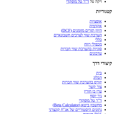
ויקה
על
ד"ר טל מופקדי
קטגוריות
אופציות
אקדמיה
היוון תזרים מזומנים (DCF)
הערכת שווי לצרכים חשבונאיים
כללי
מכפילי רווח
סוגיות בהערכת שווי חברות
עדכונים
קיצורי דרך
בית
הבלוג
קורס בהערכת שווי חברות
צור קשר
ערן בן חורין
ניר יוסף
ד”ר טל מופקדי
מחשבון ביטא (Beta Calculator)
נתונים היסטוריים של אג"ח קונצרני