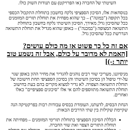
השיטתי של החברה (או הפרויקט) עם תנודות השוק כולו.
בנוסחאות אלו, הסיכון הספציפי נלקח בחשבון בתוחלת התקבול הכספי
בכל תקופה ("במונה") – כך שהוא מפחית את תוחלת תזרים המזומנים
ככל שהסיכון גדל; מאידך, הסיכון השיטתי נלקח בחשבון בתוחלת
התשואה המצופה ("במכנה") – באופן שהוא מגדיל את תוחלת התשואה
הנדרשת ככל שהסיכון גדל.
אם זה כל כך פשוט אז מה כולם עושים?
[האמת לא מדובר על כולם, אבל זה נשמע טוב
יותר
:-)
]
מניסיוננו, מעריכי שווי רבים נוהגים להגדיר את מחיר ההון באופן שגוי
על-ידי טיפול הן בסיכון השיטתי והן בסיכון הספציפי תחת חישובה של
תוחלת התשואה הצפויה. לא נדיר למצוא מקרים בהם בעת בחישוב
תוחלת התשואה מתווספים להם אי אלו "סיכונים ספציפיים" כאלו
ואחרים.
הנחת הבסיס, לדעתנו, העומדת בבסיס עבודות רבות בפרקטיקה הנה
שקיימת שקילות בין שתי הדרכים הבאות:
הכללת הסיכון הספציפי בתוחלת תזרימי המזומנים – מפחיתה את
תוחלת התזרים הצפוי ואת שווי החברה.