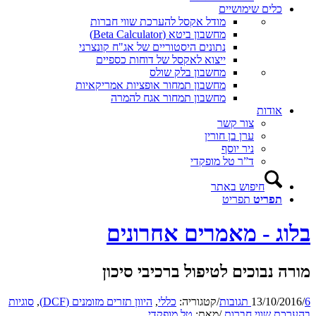
כלים שימושיים
מודל אקסל להערכת שווי חברות
מחשבון ביטא (Beta Calculator)
נתונים היסטוריים של אג"ח קונצרני
ייצוא לאקסל של דוחות כספיים
מחשבון בלק שולס
מחשבון תמחור אופציות אמריקאיות
מחשבון תמחור אגח להמרה
אודות
צור קשר
ערן בן חורין
ניר יוסף
ד”ר טל מופקדי
חיפוש באתר
תפריט
תפריט
בלוג - מאמרים אחרונים
מורה נבוכים לטיפול ברכיבי סיכון
6 תגובות
/
13/10/2016
/
קטגוריה:
כללי
,
היוון תזרים מזומנים (DCF)
,
סוגיות
בהערכת שווי חברות
/
מאת:
טל מופקדי