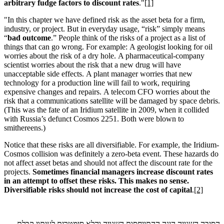
arbitrary fudge factors to discount rates
."
[1]
"In this chapter we have defined risk as the asset beta for a firm,
industry, or project. But in everyday usage, “risk” simply means
“
bad outcome
.” People think of the risks of a project as a list of
things that can go wrong. For example:
A geologist looking for oil
worries about the risk of a dry hole.
A pharmaceutical-company
scientist worries about the risk that a new drug will have
unacceptable side effects.
A plant manager worries that new
technology for a production line will fail to work, requiring
expensive changes and repairs.
A telecom CFO worries about the
risk that a communications satellite will be damaged by space debris.
(This was the fate of an Iridium satellite in 2009, when it collided
with Russia’s defunct Cosmos 2251. Both were blown to
smithereens.)
Notice that these risks are all diversifiable. For example, the Iridium-
Cosmos collision was definitely a zero-beta event. These hazards do
not affect asset betas and should not affect the discount rate for the
projects.
Sometimes financial managers increase discount rates
in an attempt to offset these risks. This makes no sense.
Diversifiable risks should not increase the cost of capital
.
[2]
הסיבה השנייה הינה ההתייחסות השגויה והלא סימטרית לעיתוי קבלת