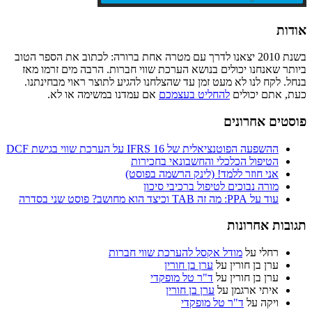
אודות
בשנת 2010 יצאנו לדרך עם מטרה אחת ברורה: לכתוב את הספר הטוב
ביותר שאנחנו יכולים בנושא הערכת שווי חברות. הרבה מים זרמו מאז
בנחל. לקח לנו לא מעט זמן עד שהצלחנו להגיע לתוצר ראוי מבחינתנו.
כעת, אתם יכולים
להחליט בעצמכם
אם עמדנו במשימה או לא.
פוסטים אחרונים
ההשפעה הפוטנציאלית של IFRS 16 על הערכת שווי בגישת DCF
הטיפול הכלכלי והחשבונאי בחכירות
אני חוזר ללמד! (לינק הרשמה בפוסט)
מורה נבוכים לטיפול ברכיבי סיכון
עוד על PPA: מה זה TAB וכיצד הוא מחושב? פוסט שני בסדרה
תגובות אחרונות
רחלי
על
מודל אקסל להערכת שווי חברות
ערן בן חורין
על
ערן בן חורין
ערן בן חורין
על
ד"ר טל מופקדי
איתי ארגמן
על
ערן בן חורין
ויקה
על
ד"ר טל מופקדי