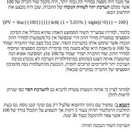
אך מנגד היה מפצה במחיר הון גבוה יותר, היה מקבל שווי חברה של 100
אשר מגלם
הערכת יתר לשוויה
הנוכחי
של החברה, שכן היה מבצע את
החישוב הבא:
\[PV = \frac{{100}}{{{{\left( {1 + 5.65\% } \right)}^0}}} = 100\]
כלומר, למרות שמעריך השווי הממוצע האמין שהוא מכליל את הסיכון
הספציפי במסגרת מחיר ההון הרי שבפועל אין כל משמעות למחיר ההון
הגבוה אשר שימש אותו בהערכת השווי, שכן בכל מצב שווי החברה יעמוד
על 100 ₪ (האמת היא שלא משנה מהי פרמיית הסיכון הספציפי שיוסיף
למחיר ההון, שווי החברה תמיד יעמוד על 100 ₪!). המסקנה אפוא הנה
שהטעות אותה הצגנו (שימוש במתודולוגיית הערכה לא נכונה) מניבה
הערכת יתר לתזרימים קרובים יחסית, הנובעת מהתעלמות גסה מהסיכון
הספציפי של החברה במקרים שכאלו.
למותר לציין כי אותה הטעות עשויה להביא גם
להערכת חסר
כפי שניתן
לראות להלן:
דוגמא ג'
: נמשיך עם נתוני הדוגמא שלעיל רק עם שינוי קטן נוסף. גם כעת
החלטת הרגולטור תהיה בעוד 5 דקות אך תשפיע על תקבול בודד של 100
ש"ח אשר צפוי להתקבל בעוד 30 שנה.
הערכת השווי הנכונה תהיה: