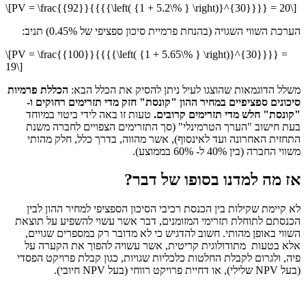
\[PV = \frac{{92}}{{{{\left( {1 + 5.2\% } \right)}^{30}}}} = 20\]
הערכת השווי השגויה (בהנחת פרמיית סיכון ספציפי של 0.45%) תניב:
\[PV = \frac{{100}}{{{{\left( {1 + 5.65\% } \right)}^{30}}}} =
19\]
משלל הדוגמאות שהוצגו לעיל ניתן להסיק את הכלל הבא:
הכללת פרמיות
סיכונים ספציפיים במחיר ההון "קונסת" חזק מדי תזרימים רחוקים ו-
"קונסת" חלש מדי תזרימים קרובים.
טעות זו באה לידי ביטוי במיוחד
בעת חישוב "הערך הטרמינלי" (סך התזרימים הצפויים לחברה משנת
התחזית האחרונה ועד לאינסוף), אשר מהווה, בדרך כלל, חלק מהותי
משווי החברה (בין 40% ל- 60% בממוצע).
אז מה למדנו בסופו של דבר?
לא קיימת שקילות בין הכנסת רכיבי הסיכון הספציפי למחיר ההון לבין
הכנסתם לתוחלת תזרימי המזומנים, דבר אשר עשוי להשפיע על תוצאת
השווי באופן מהותי. חשוב להדגיש כי לא מדובר רק במספרים שגויים,
אלא בטעות מתודולוגית קריטית, אשר עשויה להפוך את הקערה על
פיה, ולגרום לקבלת החלטות כלכליות שגויות, כגון קבלת פרויקט הפסדי
(בעל NPV שלילי), או דחיית פרויקט רווחי (בעל NPV חיובי).