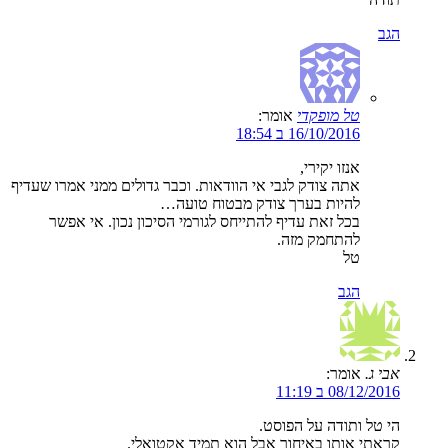
הגב
טל מופקדי
אומר:
16/10/2016 ב 18:54
אנזו יקירי,
אתה צודק לגבי אי הוודאות. וכבר גדולים ממני אמרו שעדיף
להיות בערך צודק מבטוח טועה…
בכל זאת עדיף להתייחס לגורמי הסיכון נכון. אי אפשר
להתחמק מזה.
טל
הגב
אבי ג.
אומר:
08/12/2016 ב 11:19
הי טל ותודה על הפוסט.
קראתי אותו באיחור אבל הוא תמיד אקטואלי.