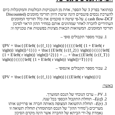
כמתואר בפרק 3 של הספר, אחת מן הטכניקות הבולטות והמקובלות כיום
להערכת נכסים פיננסיים הינה שיטת היוון תזרימי מזומנים (Discounted
cash flow-DCF ). על-פי שיטה זו סוכמים את כלל תזרימי המזומנים
העתידיים לחברה לאחר שמהוונים אותם במחיר ההון הראוי לסיכון
תזרימי המזומנים. המשוואות הבאות מציגות בפשטות את טכניקה זו:
עבור מספר תקבולים סופי –
\[PV = \frac{{E\left( {c{f_1}} \right)}}{{{{\left[ {1 + E\left( r
\right)} \right]}^1}}} + \frac{{E\left( {c{f_2}} \right)}}{{{{\left[
{1 + E\left( r \right)} \right]}^2}}} + … + \frac{{E\left( {c{f_T}}
\right)}}{{{{\left[ {1 + E\left( r \right)} \right]}^T}}}\]
עבור מספר תקבולים אינסופי –
\[PV = \frac{{E\left( {c{f_1}} \right)}}{{E\left( r \right)}}\]
כאשר:
PV
– ערכו הנוכחי של הנכס המוערך.
E(cf)
– תוחלת התקבול הכספי בכל שנה.
E(r)
– תוחלת התשואה המצופה מאותה חברה או פרויקט אותו
מעריכים ("מחיר ההון" של הנכס המתומחר) תוחלת תשואה זו
נאמדת על-ידי הביתא של החברה אשר הינה מקדם הסיכון