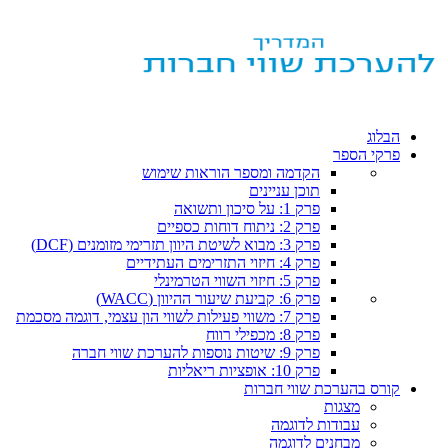
הבלוג
פרקי הספר
הקדמה ומספר הוראות שימוש
תוכן עניינים
פרק 1: על סיכון ותשואה
פרק 2: ניתוח דוחות כספיים
פרק 3: מבוא לשיטת היוון תזרימי מזומנים (DCF)
פרק 4: חיזוי התזרימים העתידיים
פרק 5: חיזוי השווי הטרמינלי
פרק 6: קביעת שיעור ההיוון (WACC)
פרק 7: משווי פעילות לשווי הון עצמי, דוגמה מסכמת
פרק 8: מכפילי רווח
פרק 9: שיטות נוספות להערכת שווי חברה
פרק 10: אופציות ריאליות
קורס בהערכת שווי חברות
מצגות
עבודות לדוגמה
מבחנים לדוגמה