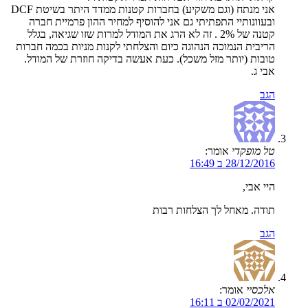
אני מנתח (וגם משקיע) בחברות קטנות ממדד היתר בשיטת DCF
ובעוונותיי התפתיתי גם אני להוסיף למחיר ההון פרמיית חברה
קטנה של 2% . זה לא הרג את המודל למרות שזו שגיאה, בגלל
הריבית הנמוכה הנהוגה כיום והצלחתי לקנות מניות בכמה חברות
טובות (יותר מזל משכל). כעת אעשה בדיקה חוזרת של המודל.
אבי ג.
הגב
טל מופקדי
אומר:
28/12/2016 ב 16:49
היי אבי,
תודה. מאחל לך הצלחות רבות
הגב
אלכסיי
אומר:
02/02/2021 ב 16:11