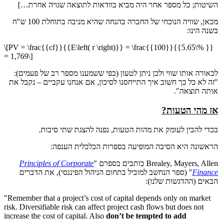
השיטות; כל מספר אחר היה מביא בוודאות לתוצאה שגויה אחרת…]
מכאן, שוויה הנוכחי של החברה בהנחה שהיא מניבה בתוחלת 100 ש"ח
בשנה הינו:
\[PV = \frac{{cf}}{{E\left( r \right)}} = \frac{{100}}{{5.65\% }}
= 1,769\]
לכאורה אותו שווי ולכן ניתן לטעון (כפי ששמענו מספר רב של פעמים):
"זה לא כל כך חשוב איך התייחסנו לסיכון, אם אנחנו עקביים – נקבל את
אותה תוצאה".
אז מהי הטעות?
בכדי להבין לעומק את מהות הטעות, נפנה להצגת שתי סיבות.
הראשונה היא הסיבה המופיעה בספרות הכלכלית הענפה:
Brealey, Mayers, Allen כותבים בספרם "
Principles of Corporate
Finance
" (ספר הנחשב למוביל בתחום הניהול הפיננסי), את הדברים
הבאים (ההדגשות שלנו):
"Remember that a project’s cost of capital depends only on market
risk. Diversifiable risk can affect project cash flows but does not
increase the cost of capital. Also
don’t be tempted to add