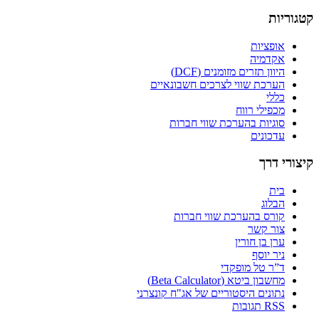
קטגוריות
אופציות
אקדמיה
היוון תזרים מזומנים (DCF)
הערכת שווי לצרכים חשבונאיים
כללי
מכפילי רווח
סוגיות בהערכת שווי חברות
עדכונים
קיצורי דרך
בית
הבלוג
קורס בהערכת שווי חברות
צור קשר
ערן בן חורין
ניר יוסף
ד”ר טל מופקדי
מחשבון ביטא (Beta Calculator)
נתונים היסטוריים של אג"ח קונצרני
RSS תגובות