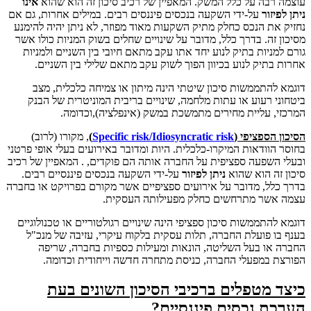
עוצמה רבה על כלל המשק. המאפיין של רכיב סיכון זה הוא שהוא
אינו
ניתן לפיזור
על-ידי השקעה בנכסים פיננסים רבים. במילים אחרות, גם אם
נחזיק את הנכס כחלק מתיק השקעות מאוד מפוזר, לא ניתן יהיה להימנע
מסיכון זה. בדרך כלל, מדובר על שינויים שחלים בשוק המניות כולו אשר
גורם למניות בתיק לנוע יחד אתו עקב מתאם חיובי בין השניים ולמניות
אחרות בתיק לנוע בכיוון הפוך לשוק עקב מתאם שלילי בין השניים.
דוגמא להתממשות סיכון שיטתי הינה מיתון או צמיחה כלכלית, מצב
ביטחוני רעוע או עתות מלחמה, שינויים בריבית המוניטרית של הבנק
המרכזי, עליית מחירים מתמשכת במשק (אינפלציה),וכדומה.
הסיכון הספציפי (
Specific risk/Idiosyncratic risk
)
, מקורו (לרוב)
בחוסר הוודאות המיקרו-כלכלית. היות ומדובר באירועים בעלי אופי פרטני
ובעלי השפעה ספציפית על החברה אותה הם פוקדים, . המאפיין של רכיב
סיכון זה הוא שהוא
ניתן לפיזור
על-ידי השקעה בנכסים פיננסיים רבים.
בדרך כלל, מדובר על אירועים ספציפיים אשר מקורם בפרויקט או בחברה
עצמה אשר מתרחשים כחלק מפעילותה העסקית.
דוגמא להתממשות סיכון ספציפי הינה שינויים רגולטוריים או טכנולוגיים
בענף בו פועלת החברה, תלות עסקית בלקוח עיקרי, עזיבה של מנכ"ל
החברה או בעל השליטה, הונאות ומעילות כספיות בחברה, שריפה
הפורצת במפעלי החברה, כניסת מתחרה חדשה וייחודית וכדומה.
כיצד מטפלים ברכיבי הסיכון השונים בעת
הערכת נכסים פיננסיים?