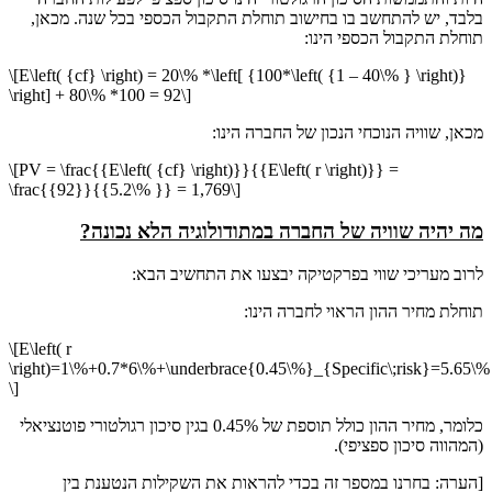
בלבד, יש להתחשב בו בחישוב תוחלת התקבול הכספי בכל שנה. מכאן,
תוחלת התקבול הכספי הינו:
\[E\left( {cf} \right) = 20\% *\left[ {100*\left( {1 – 40\% } \right)}
\right] + 80\% *100 = 92\]
מכאן, שוויה הנוכחי הנכון של החברה הינו:
\[PV = \frac{{E\left( {cf} \right)}}{{E\left( r \right)}} =
\frac{{92}}{{5.2\% }} = 1,769\]
מה יהיה שוויה של החברה במתודולוגיה הלא נכונה?
לרוב מעריכי שווי בפרקטיקה יבצעו את התחשיב הבא:
תוחלת מחיר ההון הראוי לחברה הינו:
\[E\left( r
\right)=1\%+0.7*6\%+\underbrace{0.45\%}_{Specific\;risk}=5.65\%
\]
כלומר, מחיר ההון כולל תוספת של 0.45% בגין סיכון רגולטורי פוטנציאלי
(המהווה סיכון ספציפי).
[הערה: בחרנו במספר זה בכדי להראות את השקילות הנטענת בין