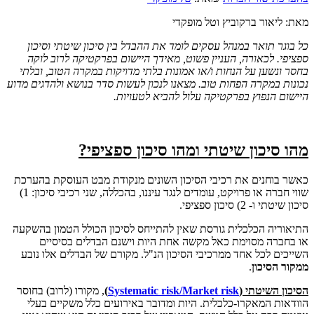
מאת: ליאור ברקוביץ וטל מופקדי
כל בוגר תואר במנהל עסקים לומד את ההבדל בין סיכון שיטתי וסיכון
ספציפי. לכאורה, העניין פשוט, מאידך היישום בפרקטיקה לרוב לוקה
בחסר ונשען על הנחות ו/או אמונות בלתי מדויקות במקרה הטוב, ובלתי
נכונות במקרה הפחות טוב. מצאנו לנכון לעשות סדר בנושא ולהדגים מדוע
היישום הנפוץ בפרקטיקה עלול להביא לטעויות.
מהו סיכון שיטתי ומהו סיכון ספציפי?
כאשר בוחנים את רכיבי הסיכון השונים מנקודת מבט העוסקת בהערכת
שווי חברה או פרויקט, עומדים לנגד עיננו, בהכללה, שני רכיבי סיכון: 1)
סיכון שיטתי ו- 2) סיכון ספציפי.
התיאוריה הכלכלית גורסת שאין להתייחס לסיכון הכולל הטמון בהשקעה
או בחברה מסוימת כאל מקשה אחת היות וישנם הבדלים בסיסיים
השייכים לכל אחד ממרכיבי הסיכון הנ"ל. מקורם של הבדלים אלו נובע
ממקור הסיכון
.
הסיכון השיטתי (
Systematic risk/Market risk
)
, מקורו (לרוב) בחוסר
הוודאות המאקרו-כלכלית. היות ומדובר באירועים כלל משקיים בעלי