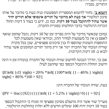
התזרים. נסביר:
דוגמא ב'
: נחזור לדוגמא המספרית המפשטת ונניח כעת כי מדובר על אותו
סיכון רגולטורי
אך כעת לא מדובר על תזרים אינסופי אלא תזרים יחיד
אשר עתיד להתקבל בעוד 10 דקות
. כמו כן, ידוע כי בעוד 5 דקות תחול
הכרזת הרגולטור בדבר החלטתו בסוגיית החברה.
כמובן שכאשר מדובר על היוון בפרקי זמן של 10 דקות, נקבל שהזמן שואף
לאפס () אין כל משמעות למחיר ההון, ובוודאי שאין משמעות לכל
התוספות השונות שהוספו לו בגין סיכונים ספציפיים, שכן בכל מקרה
שווייה הנוכחי של החברה ייגזר אך ורק מתוך תזרים המזומנים אשר עתיד
לבוא ב- 10 דקות הקרובות.
אם כך, הדרך הנכונה לחישוב שוויה הנוכחי של החברה בנקודת זמן זו הינה
חישוב תוחלת התקבול הכספי כפי שחושב לעיל:
\[E\left( {cf} \right) = 20\% *\left[ {100*\left( {1 – 40\% } \right)}
\right] + 80\% *100 = 92\]
כעת, שוויה הנוכחי של החברה הינו:
\[PV = \frac{{92}}{{{{\left( {1 + 5.2\% } \right)}^0}}} = 92\]
מעריך שווי אשר היה מתעלם מסיכון ספציפי זה ומניח כי התקבול הכספי
בעוד 10 דקות יהיה 100 שקלים חדשים ללא תלות בהחלטת הרגולטור,