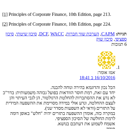
[1]
Principles of Corporate Finance, 10th Edition, page 213.
[2]
Principles of Corporate Finance, 10th Edition, page 224.
תגיות:
CAPM
,
הערכת שווי חברות
,
WACC
,
DCF
,
סיכון שיטתי
,
סיכון
ספציפי
,
סיכון שוק
6
תגובות
אנזו
אומר:
16/10/2016 ב 18:41
הכל נכון והדוגמא בהירה ונוחה להבנה.
יחד עם זאת, רמת חוסר הוודאות בפועל גבוהה משמעותית: בדר"כ
לא נדע את ההסתברות להחלטת הרגולטור, הן לגבי העיתוי והן
לעצם ההחלטה, ונדע אולי במידה מסויימת את ההשפעה המידית
על התזרים (ודאי לא השפעות מסדר שני).
במקרה כזה, אומדן ההשפעה בתזרים יהיה "חלש" באופן דומה
לרמת החולשה של הסיכון הספציפי.
אשמח לשמוע את דעתכם בנושא.
תודה