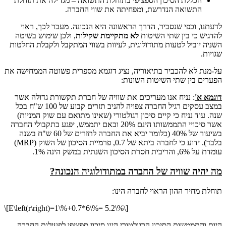
הכללת הסיכון הספציפי בתוחלת התשואה – מגדילה את תוחלת
התשואה הנדרשת, ומפחיתה את שווי החברה.
לדעתנו, וכפי שנסביר, הדרך הראשונה היא הנכונה. מעבר לכך, ראוי
להדגיש כי בין שתי השיטות
לא מתקיימת שקילות
, ולכן שימוש בשיטה
השניה יוביל לטעות מתודולוגית, לעיוות בשווי המתקבל ולקבלת החלטות
שגויות.
על-מנת לא להכביר בתיאוריה, נציג דוגמא מספרית פשוטה הממחישה את
הפערים בין שתי השיטות השונות:
דוגמא א'
: נניח אנו מעריכים את שוויה של חברת תקשורת גדולה אשר
במצב עסקים רגיל החברה צפויה להניב תזרים קבוע של 100 ש"ח בכל
שנה. עוד נניח כי קיים סיכון רגולטורי (שאינו מתואם עם שוק המניות)
אשר סיכויי התממשותו הינם 20% ובאם יתממש, יפגע בתקבולי החברה
בשיעור של 40% (כלומר יביא את החברה לתזרים של 60 ש"ח בשנה
בלבד). ידוע כי לחברה ביתא של 0.7, פרמיית הסיכון של השוק (MRP)
עומדת על 6%, והריבית חסרת הסיכון השנתית במשק הינה 1%.
מה יהיה שוויה של החברה במתודולוגיה הנכונה?
תוחלת מחיר ההון הראוי לחברה הינו:
\[E\left(r\right)=1\%+0.7*6\%= 5.2\%\]
היות והתממשות הסיכון הרגולטורי הינו סיכון ספציפי לפעילות החברה