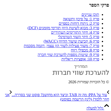
פרקי הספר
תוכן עניינים
פרק 1: על סיכון ותשואה
פרק 2: ניתוח דוחות כספיים
פרק 3: מבוא לשיטת היוון תזרימי מזומנים (DCF)
פרק 4: חיזוי התזרימים העתידיים
פרק 5: חיזוי השווי הטרמינלי
פרק 6: קביעת שיעור ההיוון (WACC)
פרק 7: משווי פעילות לשווי הון עצמי, דוגמה מסכמת
פרק 8: מכפילי רווח
פרק 9: שיטות נוספות להערכת שווי חברה
פרק 10: אופציות ריאליות
© כל הזכויות שמורות
2026
עוד על PPA: מה זה TAB וכיצד הוא מחושב? פוסט שני בסדרה...
אני
חוזר ללמד! (לינק הרשמה בפוסט)
גלול למעלה