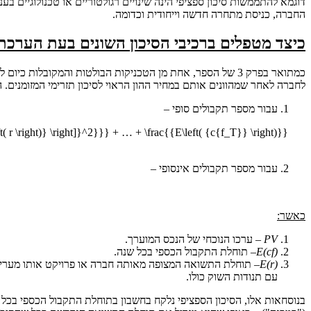
דוגמא להתממשות סיכון ספציפי הינה שינויים רגולטוריים או טכנולוגיים 
החברה, כניסת מתחרה חדשה וייחודית וכדומה.
כיצד מטפלים ברכיבי הסיכון השונים בעת הערכת 
לחברה לאחר שמהוונים אותם במחיר ההון הראוי לסיכון תזרימי המזומנים. 
עבור מספר תקבולים סופי –
ft( r \right)} \right]}^2}}} + … + \frac{{E\left( {c{f_T}} \right)}}
עבור מספר תקבולים אינסופי –
כאשר:
PV
– ערכו הנוכחי של הנכס המוערך.
E(cf)
– תוחלת התקבול הכספי בכל שנה.
E(r)
– תוחלת התשואה המצופה מאותה חברה או פרויקט אותו מעריכ
עם תנודות השוק כולו.
בנוסחאות אלו, הסיכון הספציפי נלקח בחשבון בתוחלת התקבול הכספי בכל