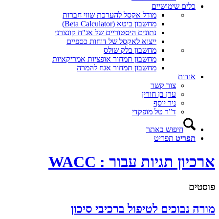
כלים שימושיים
מודל אקסל להערכת שווי חברות
מחשבון ביטא (Beta Calculator)
נתונים היסטוריים של אג"ח קונצרני
ייצוא לאקסל של דוחות כספיים
מחשבון בלק שולס
מחשבון תמחור אופציות אמריקאיות
מחשבון תמחור אגח להמרה
אודות
צור קשר
ערן בן חורין
ניר יוסף
ד”ר טל מופקדי
חיפוש באתר
תפריט
תפריט
ארכיון תגיות עבור : WACC
פוסטים
מורה נבוכים לטיפול ברכיבי סיכון