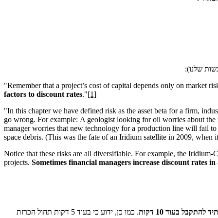
שות שלנו):
"Remember that a project’s cost of capital depends only on market risk.
factors to discount rates
."
[1]
"In this chapter we have defined risk as the asset beta for a firm, ind
go wrong. For example:
A geologist looking for oil worries about the 
manager worries that new technology for a production line will fail t
space debris. (This was the fate of an Iridium satellite in 2009, whe
Notice that these risks are all diversifiable. For example, the Iridium-
projects.
Sometimes financial managers increase discount rates in an
תקבל בעוד 10 דקות
. כמו כן, ידוע כי בעוד 5 דקות תחול הכרזת