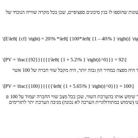
 לכל התוספות השונות שהוספו לו בגין סיכונים ספציפיים, שכן בכל מקרה שווייה הנוכחי של
\[E\left( {cf} \right) = 20\% *\left[ {100*\left( {1 – 40\% } \right)} \
\[PV = \frac{{92}}{{{{\left( {1 + 5.2\% } \right)}^0}}} = 92\]
מעריך שווי אשר היה מתעלם מסיכון ספציפי זה ומניח כי התקבול הכספי בעוד 10 דקות יהיה 100 שקלים חדשים ללא תלות בהחלטת הרגולטור, אך מנגד היה מפצה במחיר הון גבוה יותר, היה מקבל שווי חברה של 100 אשר
\[PV = \frac{{100}}{{{{\left( {1 + 5.65\% } \right)}^0}}} = 100\]
כלומר, למרות שמעריך השווי הממוצע האמין שהוא מכליל את הסיכון הספציפי במסגרת מחיר ההון הרי שבפועל אין כל משמעות למחיר ההון הגבוה אשר שימש אותו בהערכת השווי, שכן בכל מצב שווי החברה יעמוד על 100 ₪
תמיד יעמוד על 100 ₪!). המסקנה אפוא הנה שהטעות אותה הצגנו (שימוש במתודולוגיית הערכה לא נכונה) מניבה הערכת יתר לתזרימים