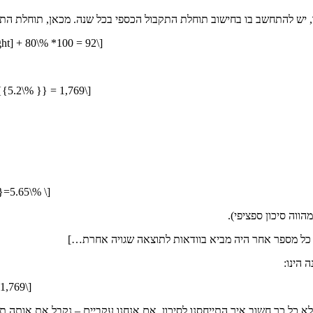
ד, יש להתחשב בו בחישוב תוחלת התקבול הכספי בכל שנה. מכאן, תוחלת התק
right] + 80\% *100 = 92\]
}{{5.2\% }} = 1,769\]
}=5.65\% \]
 כל מספר אחר היה מביא בוודאות לתוצאה שגויה אחרת…]
1,769\]
 לא כל כך חשוב איך התייחסנו לסיכון, אם אנחנו עקביים – נקבל את אותה ת