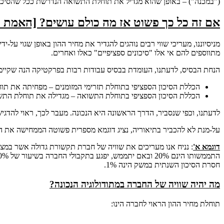
("במכנה") – באופן שהוא מגדיל את תוחלת התשואה הנדרשת ככל שהסיכון
אם זה כל כך פשוט אז מה כולם עושים? [האמת ל
מניסיוננו, מעריכי שווי רבים נוהגים להגדיר את מחיר ההון באופן שגוי ע
מתווספים להם אי אלו "סיכונים ספציפיים" כאלו ואחרים.
הנחת הבסיס, לדעתנו, העומדת בבסיס עבודות רבות בפרקטיקה הנה שקיימ
הכללת הסיכון הספציפי בתוחלת תזרימי המזומנים – מפחיתה את תוח
הכללת הסיכון הספציפי בתוחלת התשואה – מגדילה את תוחלת התש
לדעתנו, וכפי שנסביר, הדרך הראשונה היא הנכונה. מעבר לכך, ראוי להדגי
על-מנת לא להכביר בתיאוריה, נציג דוגמא מספרית פשוטה הממחישה את הפ
דוגמא א'
חסרת הסיכון השנתית במשק הינה 1%.
מה יהיה שוויה של החברה במתודולוגיה הנכונה?
תוחלת מחיר ההון הראוי לחברה הינו: