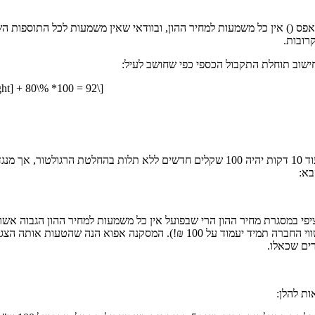
 זמן של 10 דקות, נקבל שהזמן שואף לאפס () אין כל משמעות למחיר ההון, ובוודאי שאין משמעות
 חישוב תוחלת התקבול הכספי כפי שחושב לעיל:
right] + 80\% *100 = 92\]
בא:
(האמת היא שלא משנה מהי פרמיית הסיכון הספציפי שיוסיף למחיר ההון, שווי החברה 
ים שכאלו.
ות להלן: