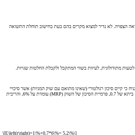
 התשואה הצפויה. לא נדיר למצוא מקרים בהם בעת בחישוב תוחלת התשואה
 לטעות מתודולוגית, לעיוות בשווי המתקבל ולקבלת החלטות שגויות.
גדולה אשר במצב עסקים רגיל החברה צפויה להניב תזרים קבוע של 100 ש"ח בכל שנה. עוד נניח כי קיים סיכון רגולטורי (שאינו מתואם עם שוק המניות) אשר סיכויי
התממשותו הינם 20% ובאם יתממש, יפגע בתקבולי החברה בשיעור של 40% (כלומר יביא את החברה לתזרים של 60 ש"ח בשנה בלבד). ידוע כי לחברה ביתא של 0.7, פרמיית הסיכון של השוק (MRP) עומדת על 6%, והריבית
\[E\left(r\right)=1\%+0.7*6\%= 5.2\%\]