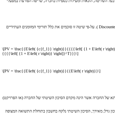
ו בעל השליטה, הונאות ומעילות כספיות בחברה, שריפה הפורצת במפעלי
כמתואר בפרק 3 של הספר, אחת מן הטכניקות הבולטות והמקובלות כיום להערכת נכסים פיננסיים הינה שיטת היוון תזרימי מזומנים (Discounted cash flow-DCF ). על-פי שיטה זו סוכמים את כלל תזרימי המזומנים העתידיים
\[PV = \frac{{E\left( {c{f_1}} \right)}}{{{{\left[ {1 + E\left( r \righ
{{{{\left[ {1 + E\left( r \right)} \right]}^T}}}\]
\[PV = \frac{{E\left( {c{f_1}} \right)}}{{E\left( r \right)}}\]
תא של החברה אשר הינה מקדם הסיכון השיטתי של החברה (או הפרויקט)
כון גדל; מאידך, הסיכון השיטתי נלקח בחשבון בתוחלת התשואה המצופה