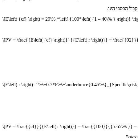
בול הכספי הינו:
\[E\left( {cf} \right) = 20\% *\left[ {100*\left( {1 – 40\% } \right)} \
\[PV = \frac{{E\left( {cf} \right)}}{{E\left( r \right)}} = \frac{{92}
\[E\left( r \right)=1\%+0.7*6\%+\underbrace{0.45\%}_{Specific\;risk
\[PV = \frac{{cf}}{{E\left( r \right)}} = \frac{{100}}{{5.65\% }} = 
וצאה".