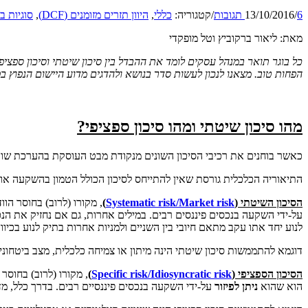
6 תגובות
/
13/10/2016
/
קטגוריה:
כללי
,
היוון תזרים מזומנים (DCF)
,
סוגיות ב
מאת: ליאור ברקוביץ וטל מופקדי
כל בוגר תואר במנהל עסקים לומד את ההבדל בין סיכון שיטתי וסיכון ספציפ
הפחות טוב. מצאנו לנכון לעשות סדר בנושא ולהדגים מדוע היישום הנפוץ ב
מהו סיכון שיטתי ומהו סיכון ספציפי?
כאשר בוחנים את רכיבי הסיכון השונים מנקודת מבט העוסקת בהערכת שווי חברה או פרויקט, עומדי
התיאוריה הכלכלית גורסת שאין להתייחס לסיכון הכולל הטמון בהשקעה או
הסיכון השיטתי (
Systematic risk/Market risk
)
, מקורו (לרוב) בחוסר הו
על-ידי השקעה בנכסים פיננסים רבים. במילים אחרות, גם אם נחזיק את הנכס
לנוע יחד אתו עקב מתאם חיובי בין השניים ולמניות אחרות בתיק לנוע בכיוו
דוגמא להתממשות סיכון שיטתי הינה מיתון או צמיחה כלכלית, מצב ביטחוני
הסיכון הספציפי (
Specific risk/Idiosyncratic risk
)
, מקורו (לרוב) בחוסר
הוא שהוא
ניתן לפיזור
על-ידי השקעה בנכסים פיננסיים רבים. בדרך כלל, 