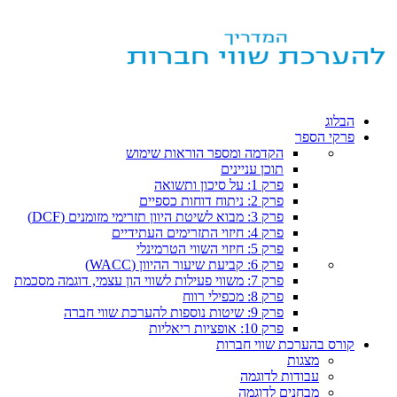
הבלוג
פרקי הספר
הקדמה ומספר הוראות שימוש
תוכן עניינים
פרק 1: על סיכון ותשואה
פרק 2: ניתוח דוחות כספיים
פרק 3: מבוא לשיטת היוון תזרימי מזומנים (DCF)
פרק 4: חיזוי התזרימים העתידיים
פרק 5: חיזוי השווי הטרמינלי
פרק 6: קביעת שיעור ההיוון (WACC)
פרק 7: משווי פעילות לשווי הון עצמי, דוגמה מסכמת
פרק 8: מכפילי רווח
פרק 9: שיטות נוספות להערכת שווי חברה
פרק 10: אופציות ריאליות
קורס בהערכת שווי חברות
מצגות
עבודות לדוגמה
מבחנים לדוגמה