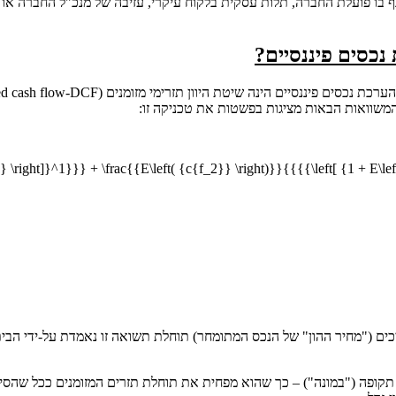
בענף בו פועלת החברה, תלות עסקית בלקוח עיקרי, עזיבה של מנכ"ל החברה א
נכסים פיננסיים?
המשוואות הבאות מציגות בפשטות את טכניקה זו:
t)} \right]}^1}}} + \frac{{E\left( {c{f_2}} \right)}}{{{{\left[ {1 + E\le
ים ("מחיר ההון" של הנכס המתומחר) תוחלת תשואה זו נאמדת על-ידי הבי
 תקופה ("במונה") – כך שהוא מפחית את תוחלת תזרים המזומנים ככל שהסי