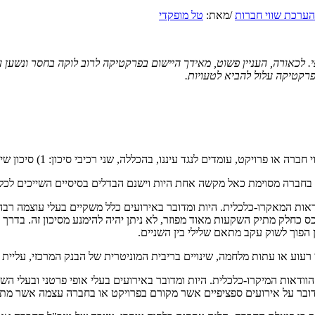
הערכת שווי חברות
/
מאת:
טל מופקדי
י. לכאורה, העניין פשוט, מאידך היישום בפרקטיקה לרוב לוקה בחסר ונשען ע
פרקטיקה עלול להביא לטעויות.
ם לנגד עיננו, בהכללה, שני רכיבי סיכון: 1) סיכון שיטתי ו- 2) סיכון ספציפי.
 בחברה מסוימת כאל מקשה אחת היות וישנם הבדלים בסיסיים השייכים לכל 
ודאות המאקרו-כלכלית. היות ומדובר באירועים כלל משקיים בעלי עוצמה רב
 כחלק מתיק השקעות מאוד מפוזר, לא ניתן יהיה להימנע מסיכון זה. בדרך כ
ן הפוך לשוק עקב מתאם שלילי בין השניים.
 רעוע או עתות מלחמה, שינויים בריבית המוניטרית של הבנק המרכזי, עליי
 הוודאות המיקרו-כלכלית. היות ומדובר באירועים בעלי אופי פרטני ובעלי ה
מדובר על אירועים ספציפיים אשר מקורם בפרויקט או בחברה עצמה אשר מ