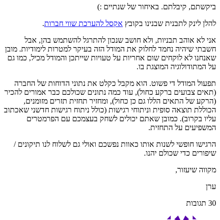
ביקשתם, קיבלתם. באיחור של שנתיים :)
להלן לינק לתבנית שבנינו בקובץ
אקסל להערכת שווי חברות
.
אני לא אוהב תבניות, ולא חושב שנכון להתרגל להשתמש בהן, אבל
חשבתי שיהיה נחמד לחלוק את המודל הזה בעיקר למטרות לימודיות. מובן
שאנחנו לא לוקחים שום אחריות על טעויות שייתכן והמודל מכיל, כמו גם
על המתודולוגיה המוצגת בו.
תפעול המודל די פשוט. הוא מקבל כקלט את נתוני הדוחות של החברה
(תאים צבועים ברקע כחול), עוד כמה נתונים שכולכם כבר אמורים להכיר
(הרקע של התאים הללו גם כן כחול), ומחזיר תחזית תזרים מזומנים,
הכוללת תוצאה סופית וניתוחי רגישות (כולל ניתוח רגישות חדשני שאכתוב
עליו בקרוב). כמובן שאתם יכולים לשחק בעצמכם עם הפרמטרים
המשפיעים על התחזית.
הרגישו חופשי לשנות אותו כאוות נפשכם ואולי גם לשלוח לנו תיקונים /
שיפורים כדי שכולם יהנו.
מקווה שיעזור,
ערן
30
תגובות