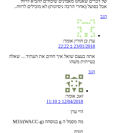
של דברים שאנחנו מאמינים שיכולים להביא לרוול
אבל בפועל (אחרי הרבה ניסיונות) לא מובילים לרווח..
הגב
ערן בן חורין
אומר:
23/01/2018 ב 22:22
אתה בעצם שואל איך חוזים את העתיד… שאלה
בעייתית משהו
הגב
זאב
אומר:
12/04/2018 ב 11:10
היי ערן
מה מסמל ה g בנוסחה (M33/(WACC-g
תודה