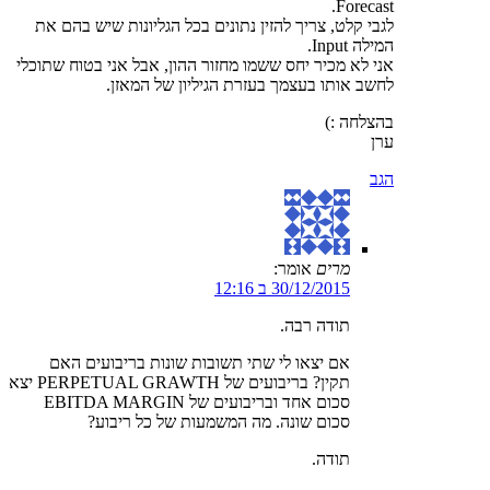
Forecast.
לגבי קלט, צריך להזין נתונים בכל הגליונות שיש בהם את
המילה Input.
אני לא מכיר יחס ששמו מחזור ההון, אבל אני בטוח שתוכלי
לחשב אותו בעצמך בעזרת הגיליון של המאזן.
בהצלחה :)
ערן
הגב
מרים
אומר:
30/12/2015 ב 12:16
תודה רבה.
אם יצאו לי שתי תשובות שונות בריבועים האם
תקין? בריבועים של PERPETUAL GRAWTH יצא
סכום אחד ובריבועים של EBITDA MARGIN
סכום שונה. מה המשמעות של כל ריבוע?
תודה.