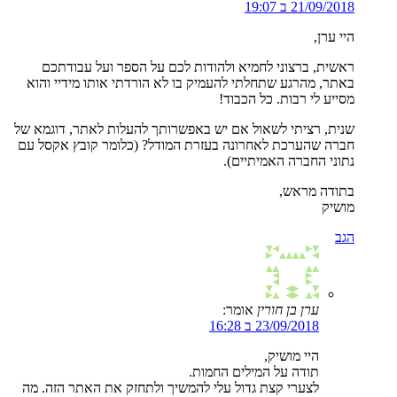
21/09/2018 ב 19:07
היי ערן,
ראשית, ברצוני לחמיא ולהודות לכם על הספר ועל עבודתכם
באתר, מהרגע שתחלתי להעמיק בו לא הורדתי אותו מידיי והוא
מסייע לי רבות. כל הכבוד!
שנית, רציתי לשאול אם יש באפשרותך להעלות לאתר, דוגמא של
חברה שהערכת לאחרונה בעזרת המודל? (כלומר קובץ אקסל עם
נתוני החברה האמיתיים).
בתודה מראש,
מושיק
הגב
ערן בן חורין
אומר:
23/09/2018 ב 16:28
היי מושיק,
תודה על המילים החמות.
לצערי קצת גדול עלי להמשיך ולתחזק את האתר הזה. מה