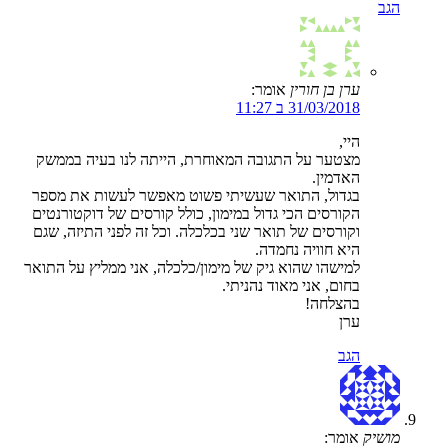
הגב
ערן בן חורין
אומר:
31/03/2018 ב 11:27
היי,
מצטער על התגובה המאוחרת, הייתה לנו בעיה בממשק
האדמין.
בגדול, התואר שעשיתי פשוט מאפשר לעשות את מספר
הקורסים הכי גדול במימון, כולל קורסים של דוקטורנטים
וקורסים של תואר שני בכלכלה. וכל זה לפני התיזה, שגם
היא חוויה נחמדה.
למישהו שהוא גיק של מימון/כלכלה, אני ממליץ על התואר
בחום, אני מאוד נהניתי.
בהצלחה!
ערן
הגב
מושיק
אומר: