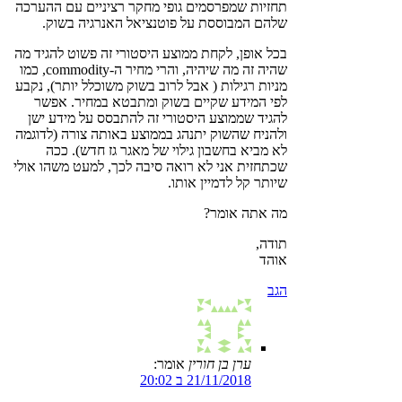
תחזיות שמפרסמים גופי מחקר רציניים עם ההערכה
שלהם המבוססת על פוטנציאל האנרגיה בשוק.
בכל אופן, לקחת ממוצע היסטורי זה פשוט להגיד מה
שהיה זה מה שיהיה, והרי מחיר ה-commodity, כמו
מניות רגילות ( אבל לרוב בשוק משוכלל יותר), נקבע
לפי המידע שקיים בשוק ומתבטא במחיר. אפשר
להגיד שממוצע היסטורי זה להתבסס על מידע ישן
ולהניח שהשוק יתנהג בממוצע באותה צורה (לדוגמה
לא מביא בחשבון גילוי של מאגר גז חדש). ככה
שכתחזית אני לא רואה סיבה לכך, למעט משהו אולי
שיותר קל לדמיין אותו.
מה אתה אומר?
תודה,
אוהד
הגב
ערן בן חורין
אומר:
21/11/2018 ב 20:02