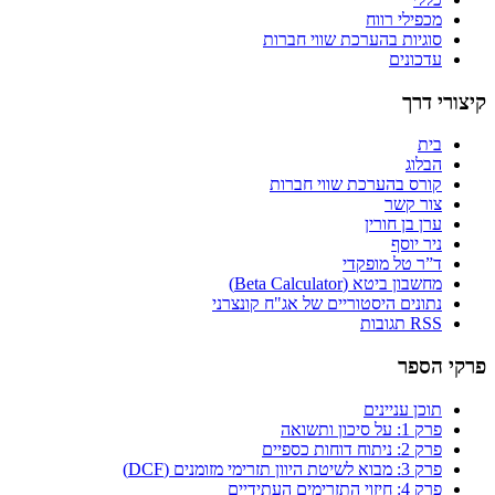
מכפילי רווח
סוגיות בהערכת שווי חברות
עדכונים
קיצורי דרך
בית
הבלוג
קורס בהערכת שווי חברות
צור קשר
ערן בן חורין
ניר יוסף
ד”ר טל מופקדי
מחשבון ביטא (Beta Calculator)
נתונים היסטוריים של אג"ח קונצרני
RSS תגובות
פרקי הספר
תוכן עניינים
פרק 1: על סיכון ותשואה
פרק 2: ניתוח דוחות כספיים
פרק 3: מבוא לשיטת היוון תזרימי מזומנים (DCF)
פרק 4: חיזוי התזרימים העתידיים