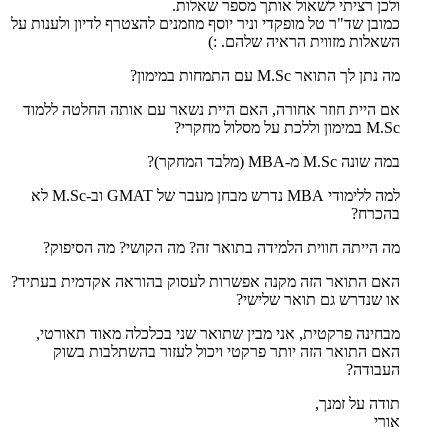
ולכן רציתי לשאול אותך מספר שאלות.
כמובן שד"ר טל מופקדי וניר יוסף מוזמנים להצטרף לדיון ולענות על
השאלות מזווית הראיה שלהם. :)
מה נתן לך התואר M.Sc עם התמחות במימון?
אם היית חוזר אחורה, האם היית נשאר עם אותה החלטה ללמוד
M.Sc במימון וללכת על מסלול מחקרי?
במה שונה M.Sc מ-MBA (מלבד המחקר)?
למה ללימודי MBA נדרש מבחן מעבר של GMAT וב-M.Sc לא
בהכרח?
מה הייתה חווית הלמידה בתואר זה? מה הקושי? מה הסיפוק?
האם התואר הזה מקנה אפשרות לעסוק בהוראה אקדמית בעתיד?
או שנדרש גם תואר שלישי?
מבחינה פרקטית, אני מבין שתואר שני בכלכלה מאוד תאורטי,
האם התואר הזה יותר פרקטי ויכול לעזור בהשתלבות בשוק
העבודה?
תודה על זמנך,
אורי