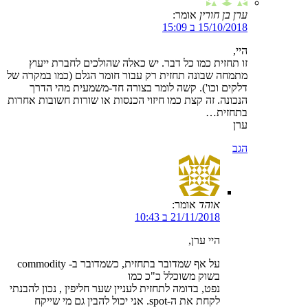
ערן בן חורין
אומר:
15/10/2018 ב 15:09
היי,
זו תחזית כמו כל דבר. יש כאלה שהולכים לחברת ייעוץ
מתמחה שבונה תחזית רק עבור חומר הגלם (כמו במקרה של
דלקים וכו'). קשה לומר בצורה חד-משמעית מהי הדרך
הנכונה. זה קצת כמו חיזוי הכנסות או שורות חשובות אחרות
בתחזית…
ערן
הגב
אוהד
אומר:
21/11/2018 ב 10:43
היי ערן,
על אף שמדובר בתחזית, כשמדובר ב- commodity
בשוק משוכלל כ"כ כמו
נפט, בדומה לתחזית לעניין שער חליפין , נכון להבנתי
לקחת את ה-spot. אני יכול להבין גם מי שייקח