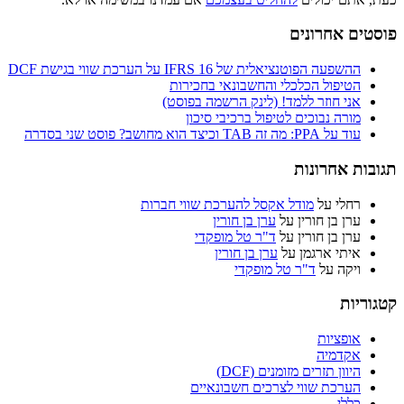
פוסטים אחרונים
ההשפעה הפוטנציאלית של IFRS 16 על הערכת שווי בגישת DCF
הטיפול הכלכלי והחשבונאי בחכירות
אני חוזר ללמד! (לינק הרשמה בפוסט)
מורה נבוכים לטיפול ברכיבי סיכון
עוד על PPA: מה זה TAB וכיצד הוא מחושב? פוסט שני בסדרה
תגובות אחרונות
רחלי
על
מודל אקסל להערכת שווי חברות
ערן בן חורין
על
ערן בן חורין
ערן בן חורין
על
ד"ר טל מופקדי
איתי ארגמן
על
ערן בן חורין
ויקה
על
ד"ר טל מופקדי
קטגוריות
אופציות
אקדמיה
היוון תזרים מזומנים (DCF)
הערכת שווי לצרכים חשבונאיים
כללי