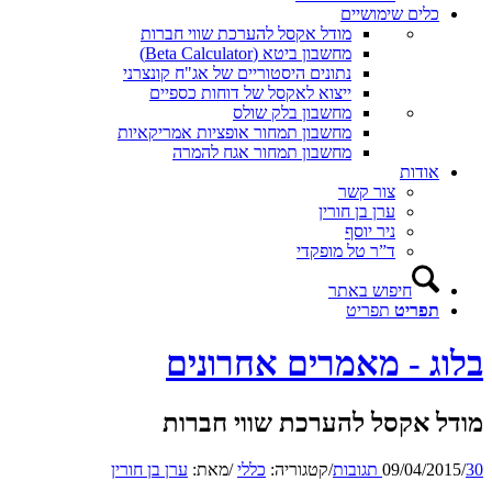
כלים שימושיים
מודל אקסל להערכת שווי חברות
מחשבון ביטא (Beta Calculator)
נתונים היסטוריים של אג"ח קונצרני
ייצוא לאקסל של דוחות כספיים
מחשבון בלק שולס
מחשבון תמחור אופציות אמריקאיות
מחשבון תמחור אגח להמרה
אודות
צור קשר
ערן בן חורין
ניר יוסף
ד”ר טל מופקדי
חיפוש באתר
תפריט
תפריט
בלוג - מאמרים אחרונים
מודל אקסל להערכת שווי חברות
30 תגובות
/
09/04/2015
/
קטגוריה:
כללי
/
מאת:
ערן בן חורין