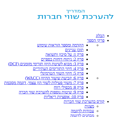
הבלוג
פרקי הספר
הקדמה ומספר הוראות שימוש
תוכן עניינים
פרק 1: על סיכון ותשואה
פרק 2: ניתוח דוחות כספיים
פרק 3: מבוא לשיטת היוון תזרימי מזומנים (DCF)
פרק 4: חיזוי התזרימים העתידיים
פרק 5: חיזוי השווי הטרמינלי
פרק 6: קביעת שיעור ההיוון (WACC)
פרק 7: משווי פעילות לשווי הון עצמי, דוגמה מסכמת
פרק 8: מכפילי רווח
פרק 9: שיטות נוספות להערכת שווי חברה
פרק 10: אופציות ריאליות
קורס בהערכת שווי חברות
מצגות
עבודות לדוגמה
מבחנים לדוגמה