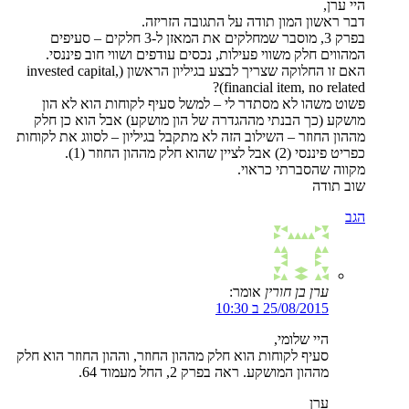
היי ערן,
דבר ראשון המון תודה על התגובה הזריזה.
בפרק 3, מוסבר שמחלקים את המאזן ל-3 חלקים – סעיפים
המהווים חלק משווי פעילות, נכסים עודפים ושווי חוב פיננסי.
האם זו החלוקה שצריך לבצע בגיליון הראשון (invested capital,
financial item, no related)?
פשוט משהו לא מסתדר לי – למשל סעיף לקוחות הוא לא הון
מושקע (כך הבנתי מההגדרה של הון מושקע) אבל הוא כן חלק
מההון החוזר – השילוב הזה לא מתקבל בגיליון – לסווג את לקוחות
כפריט פיננסי (2) אבל לציין שהוא חלק מההון החוזר (1).
מקווה שהסברתי כראוי.
שוב תודה
הגב
ערן בן חורין
אומר:
25/08/2015 ב 10:30
היי שלומי,
סעיף לקוחות הוא חלק מההון החוזר, וההון החוזר הוא חלק
מההון המושקע. ראה בפרק 2, החל מעמוד 64.
ערן